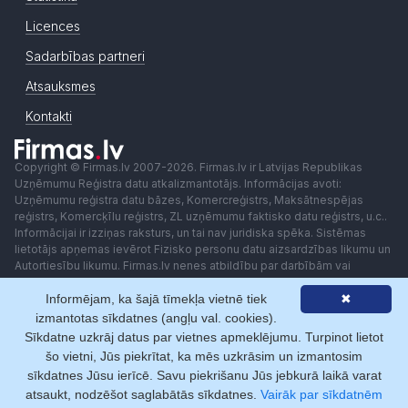
Licences
Sadarbības partneri
Atsauksmes
Kontakti
Copyright © Firmas.lv 2007-2026. Firmas.lv ir Latvijas Republikas
Uzņēmumu Reģistra datu atkalizmantotājs. Informācijas avoti:
Uzņēmumu reģistra datu bāzes, Komercreģistrs, Maksātnespējas
reģistrs, Komercķīlu reģistrs, ZL uzņēmumu faktisko datu reģistrs, u.c..
Informācijai ir izziņas raksturs, un tai nav juridiska spēka. Sistēmas
lietotājs apņemas ievērot Fizisko personu datu aizsardzības likumu un
Autortiesību likumu. Firmas.lv nenes atbildību par darbībām vai
lēmumiem, kas balstīti uz saņemto pakalpojumu. Lietotājam aizliegts
Informējam, ka šajā tīmekļa vietnē tiek
✖
izmantot jebkādas automatizētas sistēmas vai iekārtas (robotus)
piekļuvei sistēmai bez rakstiskas saskaņošanas ar Firmas.lv. Galvenā
izmantotas sīkdatnes (angļu val. cookies).
redaktore: Ingūna Pempere.
Sīkdatne uzkrāj datus par vietnes apmeklējumu. Turpinot lietot
Lietošanas noteikumi
Privātuma politika
Norēķini ar
šo vietni, Jūs piekrītat, ka mēs uzkrāsim un izmantosim
sīkdatnes Jūsu ierīcē. Savu piekrišanu Jūs jebkurā laikā varat
atsaukt, nodzēšot saglabātās sīkdatnes.
Vairāk par sīkdatnēm