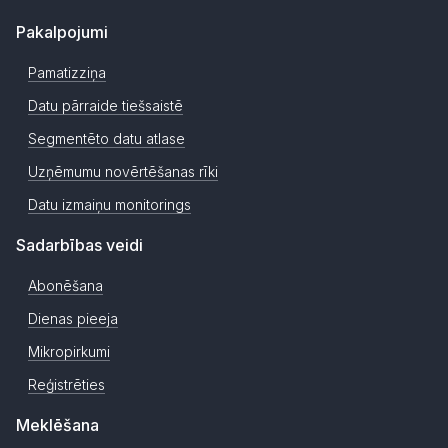
Pakalpojumi
Pamatizziņa
Datu pārraide tiešsaistē
Segmentēto datu atlase
Uzņēmumu novērtēšanas rīki
Datu izmaiņu monitorings
Sadarbības veidi
Abonēšana
Dienas pieeja
Mikropirkumi
Reģistrēties
Meklēšana