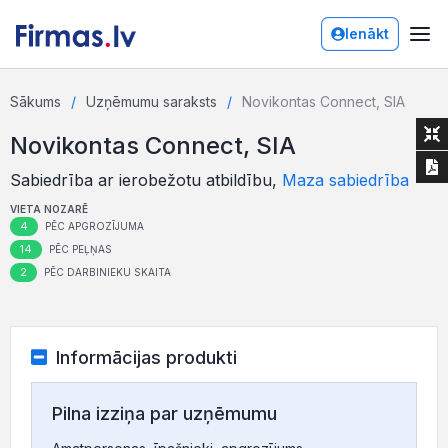
Ienākt
Sākums
Uzņēmumu saraksts
Novikontas Connect, SIA
Novikontas Connect, SIA
Sabiedrība ar ierobežotu atbildību,
Maza sabiedrība
VIETA NOZARĒ
4
PĒC APGROZĪJUMA
14
PĒC PEĻŅAS
2
PĒC DARBINIEKU SKAITA
Informācijas produkti
Pilna izziņa par uzņēmumu