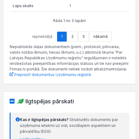
1
Rāda 1 no 3 lapām
iepriekšējā
1
2
3
nākamā
Nepubliskās daļas dokumentiem (piem., protokoli, pilnvaras,
valsts notāra lēmumi, tiesas lēmumi, u.c.) atbilstoši likuma “Par
Latvijas Republikas Uzņēmumu reģistru” regulējumam ir noteikts
ierobežotas pieejamības informācijas statuss un tie nav pieejami
Firmas.lv portālā. Šie dokumenti netiek nodoti atkalizmantošanai.
Pieprasīt dokumentus Uzņēmumu reģistrā
Ilgtspējas pārskati
Kas ir ilgtspējas pārskats?
Strukturēts dokuments par
uzņēmuma ietekmi uz vidi, sociālajiem aspektiem un
pārvaldību (ESG).