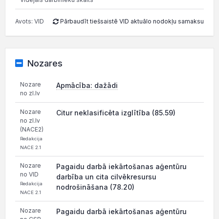
Avots: VID
Pārbaudīt tiešsaistē VID aktuālo nodokļu samaksu
Nozares
Nozare
Apmācība: dažādi
no zl.lv
Nozare
Citur neklasificēta izglītība (85.59)
no zl.lv
(NACE2)
Redakcija
NACE 2.1
Nozare
Pagaidu darbā iekārtošanas aģentūru
no VID
darbība un cita cilvēkresursu
Redakcija
nodrošināšana (78.20)
NACE 2.1
Nozare
Pagaidu darbā iekārtošanas aģentūru