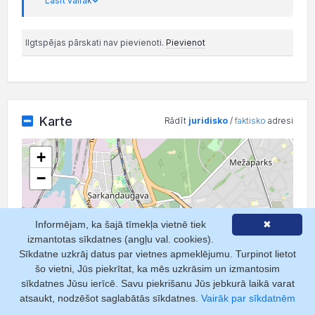
Lasīt vairāk
Ilgtspējas pārskati nav pievienoti.
Pievienot
Karte
Rādīt
juridisko
/
faktisko
adresi
+
−
Informējam, ka šajā tīmekļa vietnē tiek
✖
izmantotas sīkdatnes (angļu val. cookies).
Sīkdatne uzkrāj datus par vietnes apmeklējumu. Turpinot lietot
šo vietni, Jūs piekrītat, ka mēs uzkrāsim un izmantosim
sīkdatnes Jūsu ierīcē. Savu piekrišanu Jūs jebkurā laikā varat
atsaukt, nodzēšot saglabātās sīkdatnes.
Vairāk par sīkdatnēm