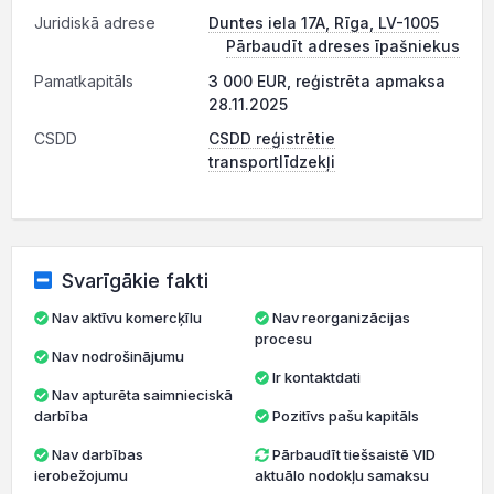
Juridiskā adrese
Duntes iela 17A, Rīga, LV-1005
Pārbaudīt adreses īpašniekus
Pamatkapitāls
3 000 EUR, reģistrēta apmaksa
28.11.2025
CSDD
CSDD reģistrētie
transportlīdzekļi
Svarīgākie fakti
Nav aktīvu komercķīlu
Nav reorganizācijas
procesu
Nav nodrošinājumu
Ir kontaktdati
Nav apturēta saimnieciskā
darbība
Pozitīvs pašu kapitāls
Nav darbības
Pārbaudīt tiešsaistē VID
ierobežojumu
aktuālo nodokļu samaksu