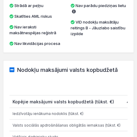
Strādā ar peļņu
Nav parādu piedziņas lietu
Skatīties AML riskus
VID nodokļu maksātāju
Nav ieraksti
reitings B - Jāuzlabo saistību
maksātnespējas reģistrā
izpilde
Nav likvidācijas procesa
Nodokļu maksājumi valsts kopbudžetā
20
Kopējie maksājumi valsts kopbudžetā (tūkst. €)
477.
Iedzīvotāju ienākuma nodoklis (tūkst. €)
187
Valsts sociālās apdrošināšanas obligātās iemaksas (tūkst. €)
296
Vidējais darbinieku skaits