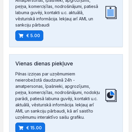
Amatpersonas, īpašnieki, apgrozījums,
peļņa, komercķīlas, nodrošinājumi, patiesā
labuma guvēji, kontakti u.c. aktuālā,
vēsturiskā informācija. Iekļauj arī AML un
sankciju pārbaudi
€ 5.00
Vienas dienas piekļuve
Pilnas izziņas par uzņēmumiem
neierobežotā daudzumā 24h -
amatpersonas, īpašnieki, apgrozījums,
peļņa, komercķīlas, nodrošinājumi, nodokļu
parādi, patiesā labuma guvēji, kontakti u.c.
aktuālā, vēsturiskā informācija. Iekļauj arī
AML un sankciju pārbaudi, kā arī saistīto
uzņēmumu interaktīvo saišu grafiku.
€ 15.00