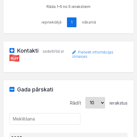
Rāda 1–5 no 5 ierakstiem
iepriekšējā
1
nākamā
Kontakti
sadarbībā ar
Pieteikt informācijas
izmaiņas
Gada pārskati
Rādīt
ierakstus