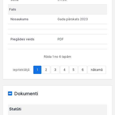
Gada pārskats 2023
PDF
Rāda 1 no 6 lapām
iepriekšējā
1
2
3
4
5
6
nākamā
Dokumenti
Statūti