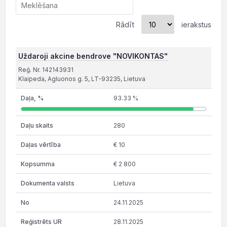
Rādīt
ierakstus
Uždaroji akcine bendrove "NOVIKONTAS"
Reģ. Nr. 142143931
Klaipeda, Agluonos g. 5, LT-93235, Lietuva
93.33 %
280
€ 10
€ 2 800
Lietuva
24.11.2025
28.11.2025