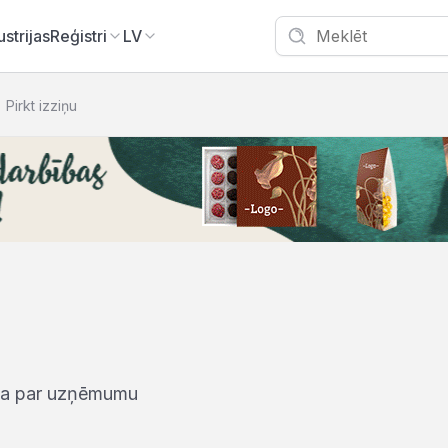
ustrijas
Reģistri
LV
Pirkt izziņu
iņa par uzņēmumu