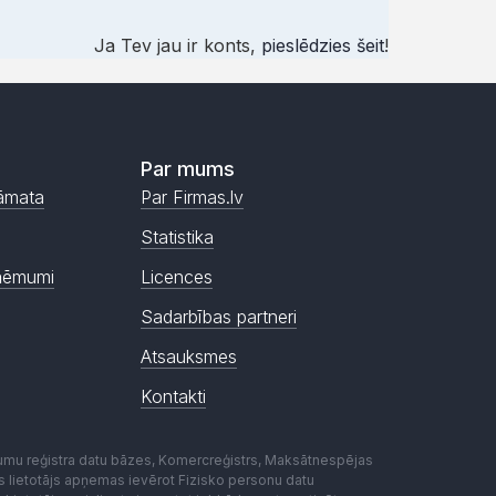
Ja Tev jau ir konts,
pieslēdzies šeit
!
Par mums
āmata
Par Firmas.lv
Statistika
ņēmumi
Licences
Sadarbības partneri
Atsauksmes
Kontakti
mumu reģistra datu bāzes, Komercreģistrs, Maksātnespējas
ēmas lietotājs apņemas ievērot Fizisko personu datu