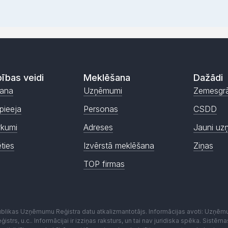
ības veidi
Meklēšana
Dažādi
ana
Uzņēmumi
Zemesgr
pieeja
Personas
CSDD
rkumi
Adreses
Jauni uz
ēties
Izvērstā meklēšana
Ziņas
TOP firmas
publikas Uzņēmumu Reģistra datu atkalizmantotājs. Informācijas avoti: Uzņē
istrs, u.c.. Informācijai ir izziņas raksturs, un tai nav juridiska spēka. Sist