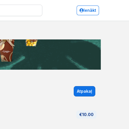
Ienākt
Atpakaļ
€10.00