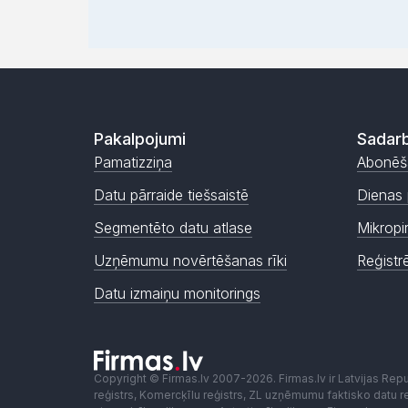
Pakalpojumi
Sadarb
Pamatizziņa
Abonēš
Datu pārraide tiešsaistē
Dienas 
Segmentēto datu atlase
Mikropi
Uzņēmumu novērtēšanas rīki
Reģistr
Datu izmaiņu monitorings
Copyright © Firmas.lv 2007-2026. Firmas.lv ir Latvijas Re
reģistrs, Komercķīlu reģistrs, ZL uzņēmumu faktisko datu reģ