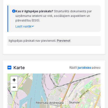
Kas ir ilgtspējas pārskats?
Strukturēts dokuments par
uzņēmuma ietekmi uz vidi, sociālajiem aspektiem un
pārvaldību (ESG).
Lasīt vairāk
Ilgtspējas pārskati nav pievienoti.
Pievienot
Karte
Rādīt
juridisko
adresi
+
−