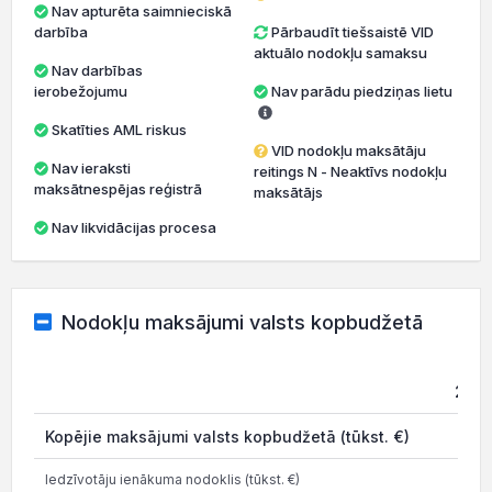
Nav apturēta saimnieciskā
darbība
Pārbaudīt tiešsaistē VID
aktuālo nodokļu samaksu
Nav darbības
ierobežojumu
Nav parādu piedziņas lietu
Skatīties AML riskus
VID nodokļu maksātāju
Nav ieraksti
reitings N - Neaktīvs nodokļu
maksātnespējas reģistrā
maksātājs
Nav likvidācijas procesa
Nodokļu maksājumi valsts kopbudžetā
202
Kopējie maksājumi valsts kopbudžetā (tūkst. €)
Iedzīvotāju ienākuma nodoklis (tūkst. €)