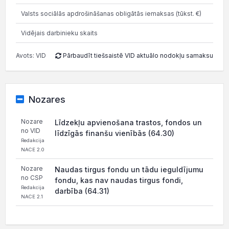
Valsts sociālās apdrošināšanas obligātās iemaksas (tūkst. €)
Vidējais darbinieku skaits
Avots: VID
Pārbaudīt tiešsaistē VID aktuālo nodokļu samaksu
Nozares
Nozare
Līdzekļu apvienošana trastos, fondos un
no VID
līdzīgās finanšu vienībās (64.30)
Redakcija
NACE 2.0
Nozare
Naudas tirgus fondu un tādu ieguldījumu
no CSP
fondu, kas nav naudas tirgus fondi,
Redakcija
darbība (64.31)
NACE 2.1