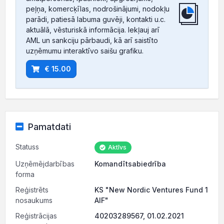
peļņa, komercķīlas, nodrošinājumi, nodokļu
parādi, patiesā labuma guvēji, kontakti u.c.
aktuālā, vēsturiskā informācija. Iekļauj arī
AML un sankciju pārbaudi, kā arī saistīto
uzņēmumu interaktīvo saišu grafiku.
€ 15.00
Pamatdati
Statuss
Aktīvs
Uzņēmējdarbības
Komandītsabiedrība
forma
Reģistrēts
KS "New Nordic Ventures Fund 1
nosaukums
AIF"
Reģistrācijas
40203289567, 01.02.2021