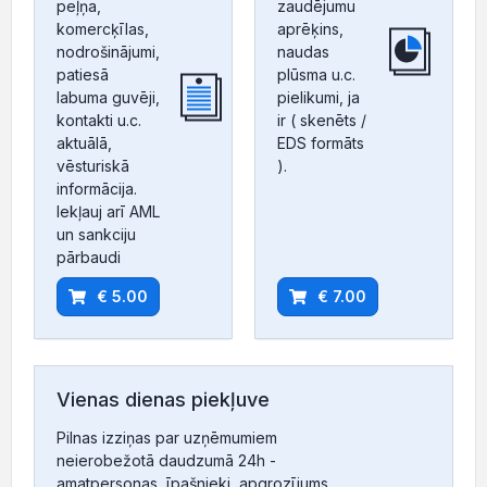
peļņa,
zaudējumu
komercķīlas,
aprēķins,
nodrošinājumi,
naudas
patiesā
plūsma u.c.
labuma guvēji,
pielikumi, ja
kontakti u.c.
ir ( skenēts /
aktuālā,
EDS formāts
vēsturiskā
).
informācija.
Iekļauj arī AML
un sankciju
pārbaudi
€ 5.00
€ 7.00
Vienas dienas piekļuve
Pilnas izziņas par uzņēmumiem
neierobežotā daudzumā 24h -
amatpersonas, īpašnieki, apgrozījums,