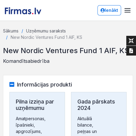
Ienākt
Sākums
Uzņēmumu saraksts
New Nordic Ventures Fund 1 AIF, KS
New Nordic Ventures Fund 1 AIF, KS
Komandītsabiedrība
Informācijas produkti
Pilna izziņa par
Gada pārskats
uzņēmumu
2024
Amatpersonas,
Aktuālā
īpašnieki,
bilance,
apgrozījums,
peļņas un