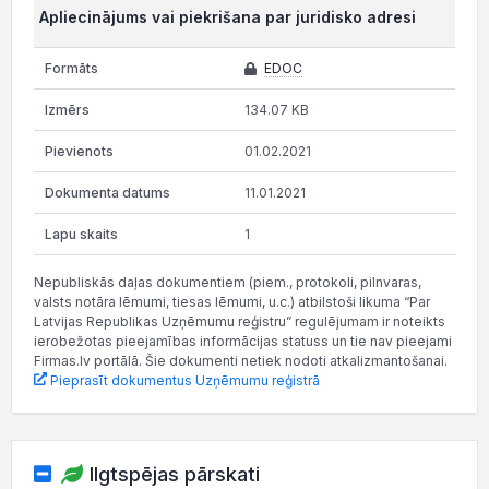
Apliecinājums vai piekrišana par juridisko adresi
EDOC
134.07 KB
01.02.2021
11.01.2021
1
Nepubliskās daļas dokumentiem (piem., protokoli, pilnvaras,
valsts notāra lēmumi, tiesas lēmumi, u.c.) atbilstoši likuma “Par
Latvijas Republikas Uzņēmumu reģistru” regulējumam ir noteikts
ierobežotas pieejamības informācijas statuss un tie nav pieejami
Firmas.lv portālā. Šie dokumenti netiek nodoti atkalizmantošanai.
Pieprasīt dokumentus Uzņēmumu reģistrā
Ilgtspējas pārskati