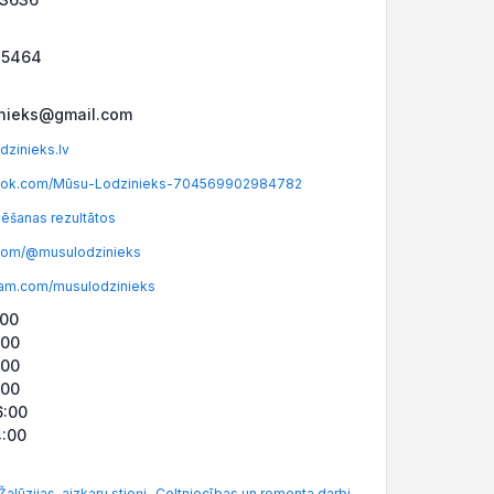
45464
nieks@gmail.com
zinieks.lv
ok.com/Mūsu-Lodzinieks-704569902984782
ēšanas rezultātos
com/@musulodzinieks
am.com/musulodzinieks
:00
:00
:00
:00
6:00
4:00
,
,
Žalūzijas, aizkaru stieņi
Celtniecības un remonta darbi