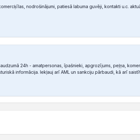
mercķīlas, nodrošinājumi, patiesā labuma guvēji, kontakti u.c. aktuālā
audzumā 24h - amatpersonas, īpašnieki, apgrozījums, peļņa, komerc
sturiskā informācija. Iekļauj arī AML un sankciju pārbaudi, kā arī sais