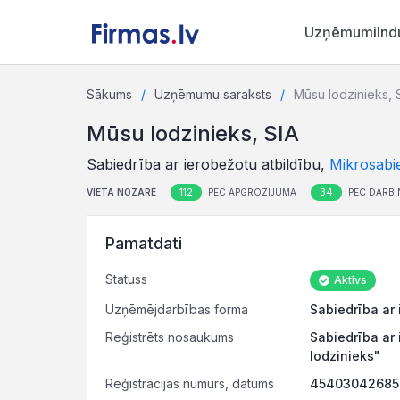
Uzņēmumi
Ind
Sākums
Uzņēmumu saraksts
Mūsu lodzinieks, 
Mūsu lodzinieks, SIA
Sabiedrība ar ierobežotu atbildību,
Mikrosabi
112
34
VIETA NOZARĒ
PĒC APGROZĪJUMA
PĒC DARBI
Pamatdati
Statuss
Aktīvs
Uzņēmējdarbības forma
Sabiedrība ar 
Reģistrēts nosaukums
Sabiedrība ar
lodzinieks"
Reģistrācijas numurs, datums
45403042685,