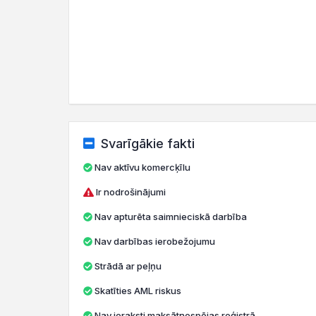
Svarīgākie fakti
Nav aktīvu komercķīlu
Ir nodrošinājumi
Nav apturēta saimnieciskā darbība
Nav darbības ierobežojumu
Strādā ar peļņu
Skatīties AML riskus
Nav ieraksti maksātnespējas reģistrā