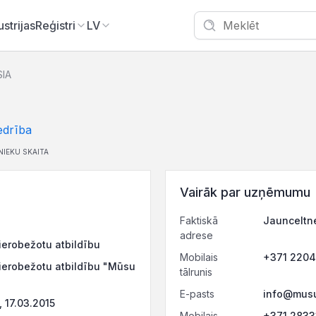
ustrijas
Reģistri
LV
SIA
edrība
NIEKU SKAITA
Vairāk par uzņēmumu
Faktiskā
Jaunceltne
adrese
ierobežotu atbildību
Mobilais
+371 220
 ierobežotu atbildību "Mūsu
tālrunis
E-pasts
info@musu
 17.03.2015
Mobilais
+371 283