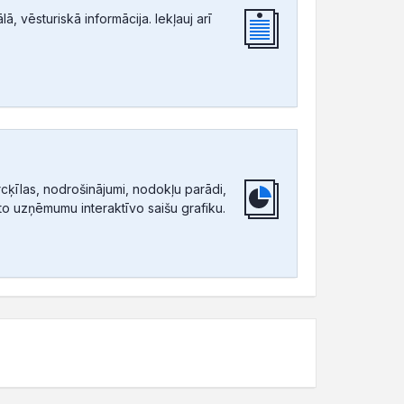
, vēsturiskā informācija. Iekļauj arī
ķīlas, nodrošinājumi, nodokļu parādi,
tīto uzņēmumu interaktīvo saišu grafiku.