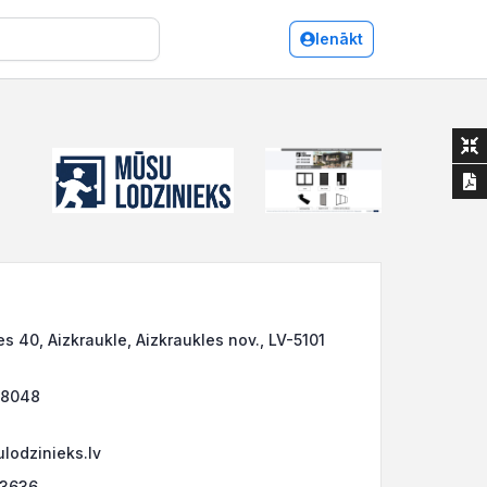
Ienākt
s 40, Aizkraukle, Aizkraukles nov., LV-5101
48048
lodzinieks.lv
33636