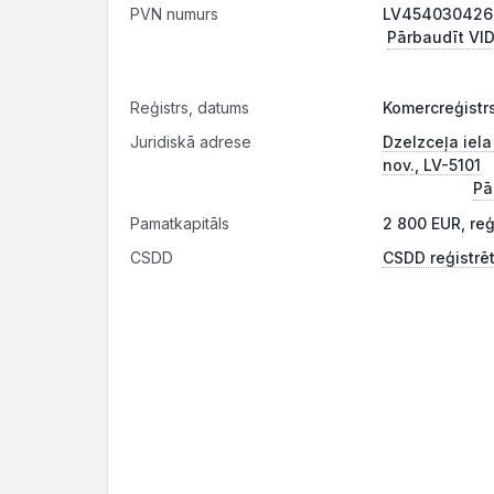
PVN numurs
LV4540304268
Pārbaudīt VID
Reģistrs, datums
Komercreģistrs
Juridiskā adrese
Dzelzceļa iela
nov., LV-5101
Pā
Pamatkapitāls
2 800 EUR, re
CSDD
CSDD reģistrēt