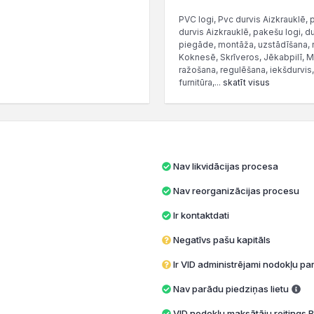
PVC logi, Pvc durvis Aizkrauklē, 
durvis Aizkrauklē, pakešu logi, d
piegāde, montāža, uzstādīšana, r
Koknesē, Skrīveros, Jēkabpilī, Ma
ražošana, regulēšana, iekšdurvis, 
furnitūra,...
skatīt visus
Nav likvidācijas procesa
Nav reorganizācijas procesu
Ir kontaktdati
Negatīvs pašu kapitāls
Ir VID administrējami nodokļu par
Nav parādu piedziņas lietu
VID nodokļu maksātāju reitings B