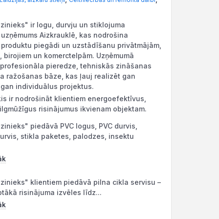
inieks" ir logu, durvju un stiklojuma
 uzņēmums Aizkrauklē, kas nodrošina
u produktu piegādi un uzstādīšanu privātmājām,
m, birojiem un komerctelpām. Uzņēmumā
profesionāla pieredze, tehniskās zināšanas
 ražošanas bāze, kas ļauj realizēt gan
 gan individuālus projektus.
s ir nodrošināt klientiem energoefektīvus,
ilgmūžīgus risinājumus ikvienam objektam.
inieks" piedāvā PVC logus, PVC durvis,
urvis, stikla paketes, palodzes, insektu
āk
inieks" klientiem piedāvā pilna cikla servisu –
tākā risinājuma izvēles līdz...
āk