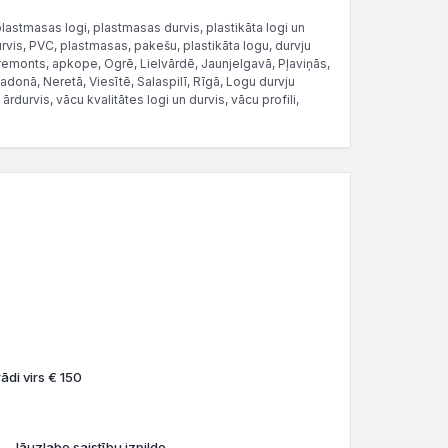
plastmasas logi, plastmasas durvis, plastikāta logi un
urvis, PVC, plastmasas, pakešu, plastikāta logu, durvju
emonts, apkope, Ogrē, Lielvārdē, Jaunjelgavā, Pļaviņās,
donā, Neretā, Viesītē, Salaspilī, Rīgā, Logu durvju
ārdurvis, vācu kvalitātes logi un durvis, vācu profili,
ādi virs € 150
 - Jāuzlabo saistību izpilde