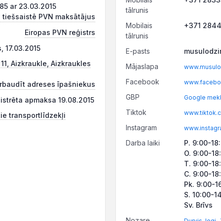
5 ar 23.03.2015
tālrunis
 tiešsaistē PVN maksātājus
Mobilais
+371 284
Eiropas PVN reģistrs
tālrunis
, 17.03.2015
E-pasts
musulodzi
 11, Aizkraukle, Aizkraukles
Mājaslapa
www.musulod
Facebook
www.facebo
rbaudīt adreses īpašniekus
GBP
Google mekl
ģistrēta apmaksa 19.08.2015
Tiktok
www.tiktok.
ie transportlīdzekļi
Instagram
www.instagr
Darba laiki
P. 9:00-18
O. 9:00-18
T. 9:00-18
C. 9:00-18
Pk. 9:00-1
S. 10:00-1
Sv. Brīvs
Nozare
,
Durvis, logi