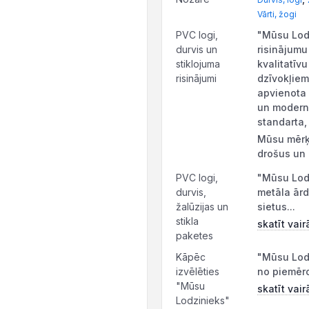
Vārti, žogi
PVC logi,
"Mūsu Lodz
durvis un
risinājumu
stiklojuma
kvalitatīv
risinājumi
dzīvokļie
apvienota 
un moderna
standarta,
Mūsu mērķi
drošus un 
PVC logi,
"Mūsu Lodz
durvis,
metāla ārd
žalūzijas un
sietus...
stikla
skatīt vair
paketes
Kāpēc
"Mūsu Lodz
izvēlēties
no piemēro
"Mūsu
skatīt vair
Lodzinieks"