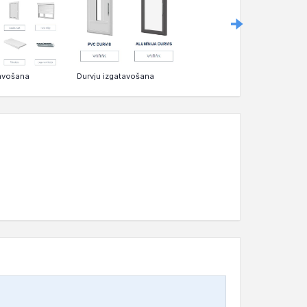
avošana
Durvju izgatavošana