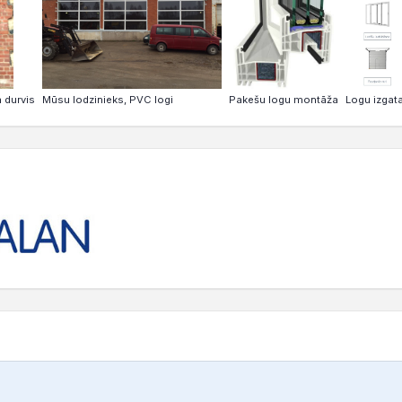
Logu izgat
 durvis
Mūsu lodzinieks, PVC logi
Pakešu logu montāža