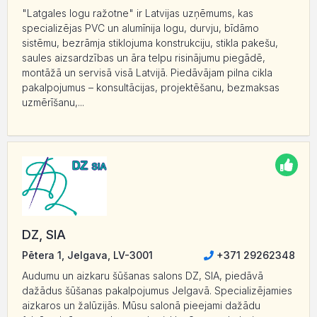
"Latgales logu ražotne" ir Latvijas uzņēmums, kas
specializējas PVC un alumīnija logu, durvju, bīdāmo
sistēmu, bezrāmja stiklojuma konstrukciju, stikla pakešu,
saules aizsardzības un āra telpu risinājumu piegādē,
montāžā un servisā visā Latvijā. Piedāvājam pilna cikla
pakalpojumus – konsultācijas, projektēšanu, bezmaksas
uzmērīšanu,...
DZ, SIA
Pētera 1, Jelgava, LV-3001
+371 29262348
Audumu un aizkaru šūšanas salons DZ, SIA, piedāvā
dažādus šūšanas pakalpojumus Jelgavā. Specializējamies
aizkaros un žalūzijās. Mūsu salonā pieejami dažādu