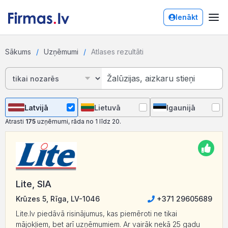
Ienākt
Sākums
Uzņēmumi
Atlases rezultāti
Latvijā
Lietuvā
Igaunijā
Atrasti
175
uzņēmumi, rāda no 1 līdz 20.
Lite, SIA
Krūzes 5, Rīga, LV-1046
+371 29605689
Lite.lv piedāvā risinājumus, kas piemēroti ne tikai
mājokļiem, bet arī uzņēmumiem. Ar vairāk nekā 25 gadu