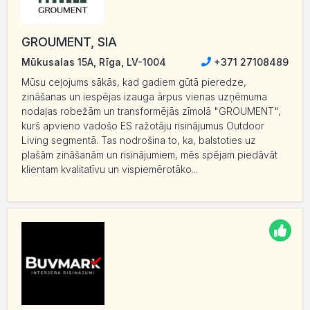
GROUMENT, SIA
Mūkusalas 15A, Rīga, LV-1004
+371 27108489
Mūsu ceļojums sākās, kad gadiem gūtā pieredze,
zināšanas un iespējas izauga ārpus vienas uzņēmuma
nodaļas robežām un transformējās zīmolā "GROUMENT",
kurš apvieno vadošo ES ražotāju risinājumus Outdoor
Living segmentā. Tas nodrošina to, ka, balstoties uz
plašām zināšanām un risinājumiem, mēs spējam piedāvāt
klientam kvalitatīvu un vispiemērotāko...