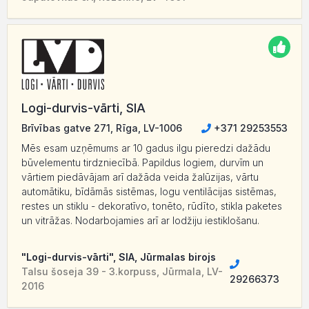
Logi-durvis-vārti, SIA
Brīvības gatve 271, Rīga, LV-1006
+371 29253553
Mēs esam uzņēmums ar 10 gadus ilgu pieredzi dažādu
būvelementu tirdzniecībā. Papildus logiem, durvīm un
vārtiem piedāvājam arī dažāda veida žalūzijas, vārtu
automātiku, bīdāmās sistēmas, logu ventilācijas sistēmas,
restes un stiklu - dekoratīvo, tonēto, rūdīto, stikla paketes
un vitrāžas. Nodarbojamies arī ar lodžiju iestiklošanu.
"Logi-durvis-vārti", SIA, Jūrmalas birojs
Talsu šoseja 39 - 3.korpuss, Jūrmala, LV-
29266373
2016