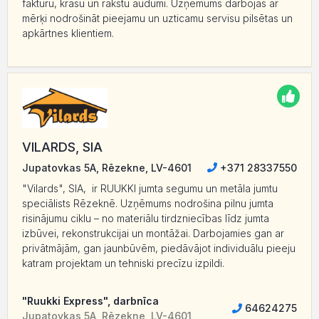
faktūru, krāsu un rakstu audumi. Uzņēmums darbojas ar
mērķi nodrošināt pieejamu un uzticamu servisu pilsētas un
apkārtnes klientiem.
VILARDS, SIA
Jupatovkas 5A, Rēzekne, LV-4601
+371 28337550
"Vilards", SIA, ir RUUKKI jumta segumu un metāla jumtu
speciālists Rēzeknē. Uzņēmums nodrošina pilnu jumta
risinājumu ciklu – no materiālu tirdzniecības līdz jumta
izbūvei, rekonstrukcijai un montāžai. Darbojamies gan ar
privātmājām, gan jaunbūvēm, piedāvājot individuālu pieeju
katram projektam un tehniski precīzu izpildi.
"Ruukki Express", darbnīca
64624275
Jupatovkas 5A, Rēzekne, LV-4601