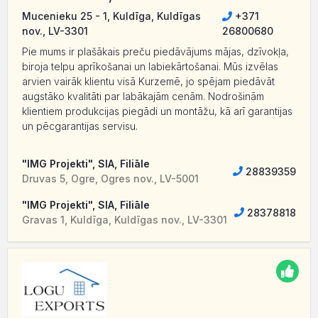
Mucenieku 25 - 1, Kuldīga, Kuldīgas
+371
nov., LV-3301
26800680
Pie mums ir plašākais preču piedāvājums mājas, dzīvokļa,
biroja telpu aprīkošanai un labiekārtošanai. Mūs izvēlas
arvien vairāk klientu visā Kurzemē, jo spējam piedāvāt
augstāko kvalitāti par labākajām cenām. Nodrošinām
klientiem produkcijas piegādi un montāžu, kā arī garantijas
un pēcgarantijas servisu.
"IMG Projekti", SIA, Filiāle
28839359
Druvas 5, Ogre, Ogres nov., LV-5001
"IMG Projekti", SIA, Filiāle
28378818
Gravas 1, Kuldīga, Kuldīgas nov., LV-3301