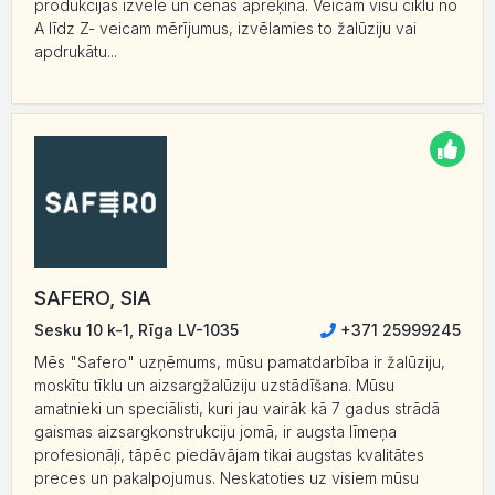
produkcijas izvēlē un cenas aprēķinā. Veicam visu ciklu no
A līdz Z- veicam mērījumus, izvēlamies to žalūziju vai
apdrukātu...
SAFERO, SIA
Sesku 10 k-1, Rīga LV-1035
+371 25999245
Mēs "Safero" uzņēmums, mūsu pamatdarbība ir žalūziju,
moskītu tīklu un aizsargžalūziju uzstādīšana. Mūsu
amatnieki un speciālisti, kuri jau vairāk kā 7 gadus strādā
gaismas aizsargkonstrukciju jomā, ir augsta līmeņa
profesionāļi, tāpēc piedāvājam tikai augstas kvalitātes
preces un pakalpojumus. Neskatoties uz visiem mūsu