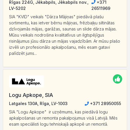
Rīgas 224G, Jēkabpils, Jēkabpils nov.,
+371
LV-5202
26511969
SIA "KVID" veikals "Dārza Mājiņas" piedāvā plašu
sortimentu, kas ietver bērnu mājiņas, frēzbaļķu siltinātas
dzīvojamās mājas, garāžas, saunas un slide dārza mājas.
Mūsu veikals nodrošina kvalitatīvus un ilgtspējīgus
risinājumus jūsu dārza un mājas vajadzībām. Ar mūsu plašo
izvēli un profesionālo apkalpošanu, mēs esam gatavi
palīdzēt jums...
Logu Apkope, SIA
Latgales 130A, Rīga, LV-1003
+371 28950055
SIA "Logu Apkope" ir uzņēmums, kas piedāvā logu
apkalpošanas un remonta pakalpojumus visā Latvijā. Mēs
esam speciālisti logu tehniskajā apkopē un remontā.