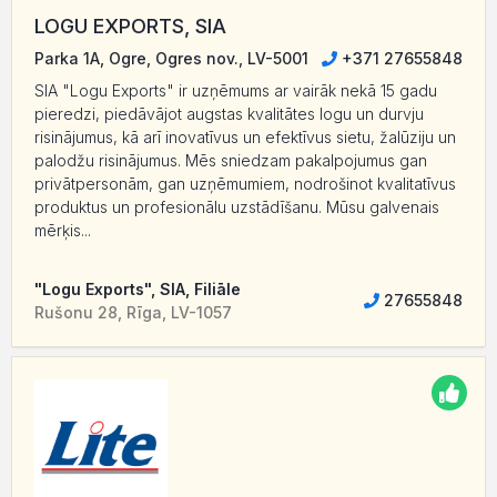
LOGU EXPORTS, SIA
Parka 1A, Ogre, Ogres nov., LV-5001
+371 27655848
SIA "Logu Exports" ir uzņēmums ar vairāk nekā 15 gadu
pieredzi, piedāvājot augstas kvalitātes logu un durvju
risinājumus, kā arī inovatīvus un efektīvus sietu, žalūziju un
palodžu risinājumus. Mēs sniedzam pakalpojumus gan
privātpersonām, gan uzņēmumiem, nodrošinot kvalitatīvus
produktus un profesionālu uzstādīšanu. Mūsu galvenais
mērķis...
"Logu Exports", SIA, Filiāle
27655848
Rušonu 28, Rīga, LV-1057