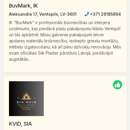
BuvMark, IK
Aleksandra 17, Ventspils, LV-3601
+371 26185894
IK "BuvMark" ir profesionāls būvniecības un interjera
uzņēmums, kas piedāvā plašu pakalpojumu klāstu Ventspilī
un tās apkārtnē. Mūsu galvenie pakalpojumi ietver
apdares materiālu tirdzniecību, iestiepto griestu montāžu,
mēbeļu izgatavošanu, kā arī pilnu dzīvokļu renovāciju. Mēs
esam oficiālais Silk Plaster pārstāvis Latvijā, piedāvājot
augstākās...
KVID, SIA