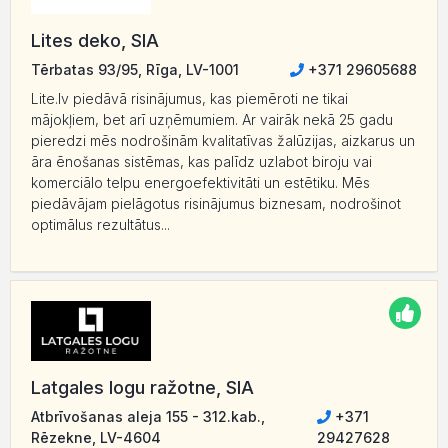
Lites deko, SIA
Tērbatas 93/95, Rīga, LV-1001
+371 29605688
Lite.lv piedāvā risinājumus, kas piemēroti ne tikai
mājokļiem, bet arī uzņēmumiem. Ar vairāk nekā 25 gadu
pieredzi mēs nodrošinām kvalitatīvas žalūzijas, aizkarus un
āra ēnošanas sistēmas, kas palīdz uzlabot biroju vai
komerciālo telpu energoefektivitāti un estētiku. Mēs
piedāvājam pielāgotus risinājumus biznesam, nodrošinot
optimālus rezultātus...
Latgales logu ražotne, SIA
Atbrīvošanas aleja 155 - 312.kab.,
+371
Rēzekne, LV-4604
29427628