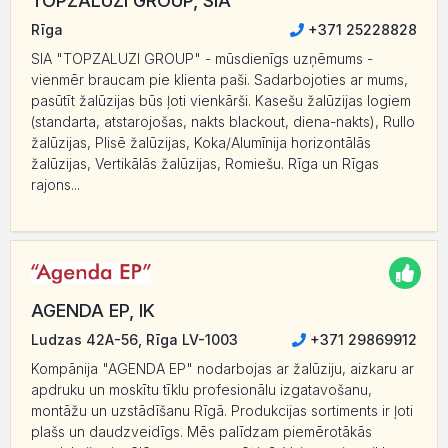
TOPZALUZI GROUP, SIA
Rīga
+371 25228828
SIA "TOPZALUZI GROUP" - mūsdienīgs uzņēmums -
vienmēr braucam pie klienta paši. Sadarbojoties ar mums,
pasūtīt žalūzijas būs ļoti vienkārši. Kasešu žalūzijas logiem
(standarta, atstarojošas, nakts blackout, diena-nakts), Rullo
žalūzijas, Plisē žalūzijas, Koka/Alumīnija horizontālās
žalūzijas, Vertikālās žalūzijas, Romiešu. Rīga un Rīgas
rajons...
AGENDA EP, IK
Ludzas 42A-56, Rīga LV-1003
+371 29869912
Kompānija "AGENDA EP" nodarbojas ar žalūziju, aizkaru ar
apdruku un moskītu tīklu profesionālu izgatavošanu,
montāžu un uzstādīšanu Rīgā. Produkcijas sortiments ir ļoti
plašs un daudzveidīgs. Mēs palīdzam piemērotākās