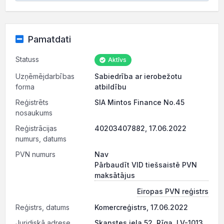
Pamatdati
Statuss
Aktīvs
Uzņēmējdarbības
Sabiedrība ar ierobežotu
forma
atbildību
Reģistrēts
SIA Mintos Finance No.45
nosaukums
Reģistrācijas
40203407882, 17.06.2022
numurs, datums
PVN numurs
Nav
Pārbaudīt VID tiešsaistē PVN
maksātājus
Eiropas PVN reģistrs
Reģistrs, datums
Komercreģistrs, 17.06.2022
Juridiskā adrese
Skanstes iela 52, Rīga, LV-1013