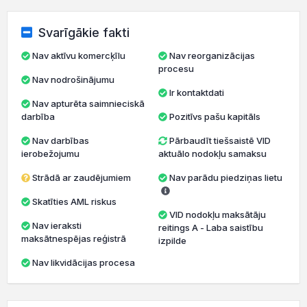
Svarīgākie fakti
Nav aktīvu komercķīlu
Nav reorganizācijas
procesu
Nav nodrošinājumu
Ir kontaktdati
Nav apturēta saimnieciskā
darbība
Pozitīvs pašu kapitāls
Nav darbības
Pārbaudīt tiešsaistē VID
ierobežojumu
aktuālo nodokļu samaksu
Strādā ar zaudējumiem
Nav parādu piedziņas lietu
Skatīties AML riskus
VID nodokļu maksātāju
Nav ieraksti
reitings A - Laba saistību
maksātnespējas reģistrā
izpilde
Nav likvidācijas procesa