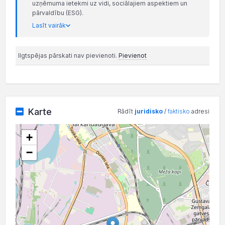
uzņēmuma ietekmi uz vidi, sociālajiem aspektiem un
pārvaldību (ESG).
Lasīt vairāk
Ilgtspējas pārskati nav pievienoti.
Pievienot
Karte
Rādīt
juridisko
/
faktisko
adresi
+
−