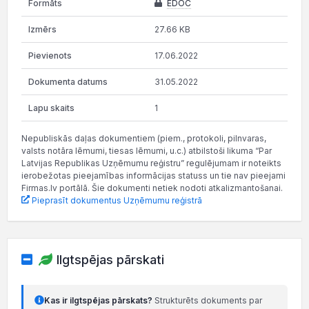
EDOC
27.66 KB
17.06.2022
31.05.2022
1
Nepubliskās daļas dokumentiem (piem., protokoli, pilnvaras,
valsts notāra lēmumi, tiesas lēmumi, u.c.) atbilstoši likuma “Par
Latvijas Republikas Uzņēmumu reģistru” regulējumam ir noteikts
ierobežotas pieejamības informācijas statuss un tie nav pieejami
Firmas.lv portālā. Šie dokumenti netiek nodoti atkalizmantošanai.
Pieprasīt dokumentus Uzņēmumu reģistrā
Ilgtspējas pārskati
Kas ir ilgtspējas pārskats?
Strukturēts dokuments par