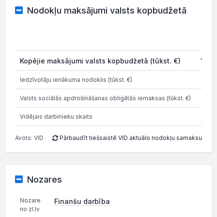
Nodokļu maksājumi valsts kopbudžetā
20
Kopējie maksājumi valsts kopbudžetā (tūkst. €)
198.
Iedzīvotāju ienākuma nodoklis (tūkst. €)
198.
Valsts sociālās apdrošināšanas obligātās iemaksas (tūkst. €)
Vidējais darbinieku skaits
Avots: VID
Pārbaudīt tiešsaistē VID aktuālo nodokļu samaksu
Nozares
Nozare
Finanšu darbība
no zl.lv