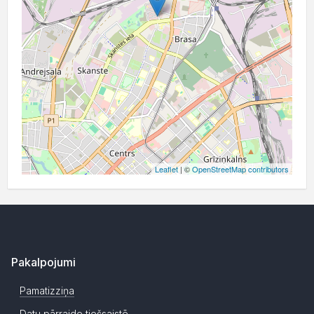
Leaflet
| ©
OpenStreetMap contributors
Pakalpojumi
Pamatizziņa
Datu pārraide tiešsaistē