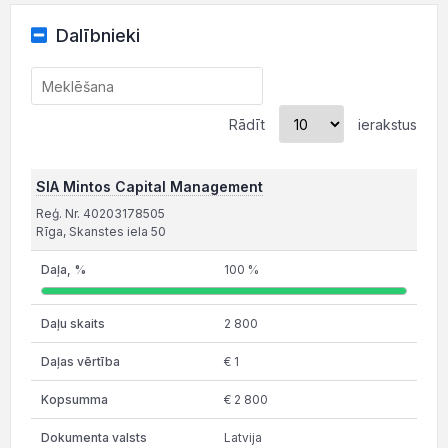
Dalībnieki
Rādīt
ierakstus
SIA Mintos Capital Management
Reģ. Nr. 40203178505
Rīga, Skanstes iela 50
100 %
2 800
€ 1
€ 2 800
Latvija