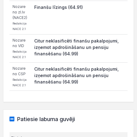
Nozare
Finanšu līzings (64.91)
no zl.lv
(NACE2)
Redakcija
NACE 2.1
Nozare
Citur neklasificēti finanšu pakalpojumi,
no VID
izņemot apdrošināšanu un pensiju
Redakcija
finansēšanu (64.99)
NACE 2.1
Nozare
Citur neklasificēti finanšu pakalpojumi,
no CSP
izņemot apdrošināšanu un pensiju
Redakcija
finansēšanu (64.99)
NACE 2.1
Patiesie labuma guvēji