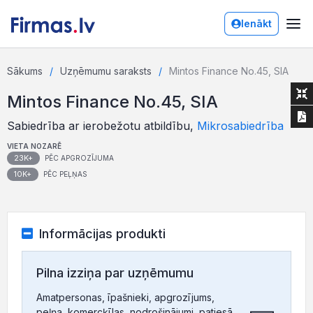
Ienākt
Sākums
Uzņēmumu saraksts
Mintos Finance No.45, SIA
Mintos Finance No.45, SIA
Sabiedrība ar ierobežotu atbildību,
Mikrosabiedrība
VIETA NOZARĒ
23K+
PĒC APGROZĪJUMA
10K+
PĒC PEĻŅAS
Informācijas produkti
Pilna izziņa par uzņēmumu
Amatpersonas, īpašnieki, apgrozījums,
peļņa, komercķīlas, nodrošinājumi, patiesā