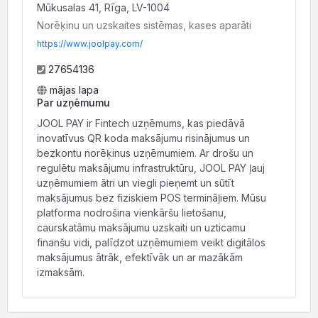
Mūkusalas 41, Rīga, LV-1004
Norēķinu un uzskaites sistēmas, kases aparāti
https://www.joolpay.com/
27654136
mājas lapa
Par uzņēmumu
JOOL PAY ir Fintech uzņēmums, kas piedāvā
inovatīvus QR koda maksājumu risinājumus un
bezkontu norēķinus uzņēmumiem. Ar drošu un
regulētu maksājumu infrastruktūru, JOOL PAY ļauj
uzņēmumiem ātri un viegli pieņemt un sūtīt
maksājumus bez fiziskiem POS termināļiem. Mūsu
platforma nodrošina vienkāršu lietošanu,
caurskatāmu maksājumu uzskaiti un uzticamu
finanšu vidi, palīdzot uzņēmumiem veikt digitālos
maksājumus ātrāk, efektīvāk un ar mazākām
izmaksām.