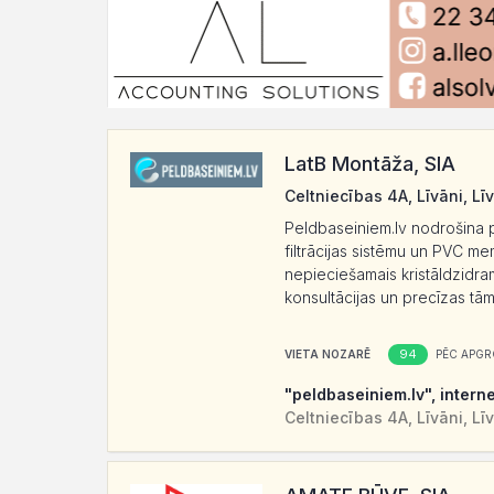
LatB Montāža, SIA
Celtniecības 4A, Līvāni, Lī
Peldbaseiniem.lv nodrošina pil
filtrācijas sistēmu un PVC me
nepieciešamais kristāldzidr
konsultācijas un precīzas tāme
94
VIETA NOZARĒ
PĒC APGR
"peldbaseiniem.lv", intern
Celtniecības 4A, Līvāni, Lī