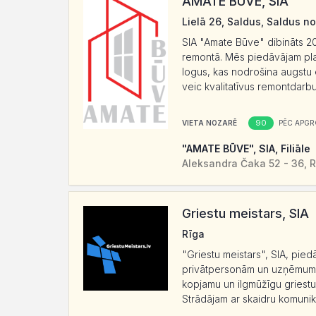
AMATE BŪVE, SIA
Lielā 26, Saldus, Saldus no
SIA "Amate Būve" dibināts 20
remontā. Mēs piedāvājam plašu
logus, kas nodrošina augstu e
veic kvalitatīvus remontdarbu
90
VIETA NOZARĒ
PĒC APGR
"AMATE BŪVE", SIA, Filiāle
Aleksandra Čaka 52 - 36, R
Griestu meistars, SIA
Rīga
"Griestu meistars", SIA, piedā
privātpersonām un uzņēmumiem
kopjamu un ilgmūžīgu griestu
Strādājam ar skaidru komunikā