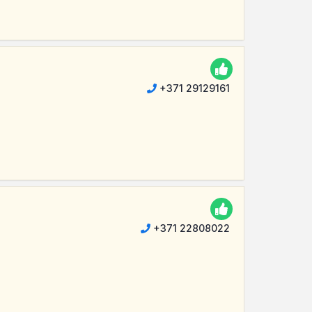
+371 29129161
+371 22808022