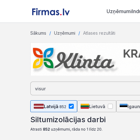
Uzņēmumi
Ind
Sākums
Uzņēmumi
Atlases rezultāti
Latvijā
Lietuvā
Igaun
852
Siltumizolācijas darbi
Atrasti
852
uzņēmumi, rāda no 1 līdz 20.