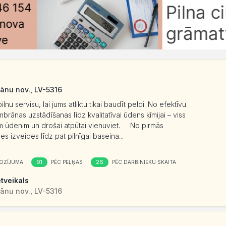
vānu nov., LV-5316
nu servisu, lai jums atliktu tikai baudīt peldi. No efektīvu
mbrānas uzstādīšanas līdz kvalitatīvai ūdens ķīmijai – viss
am ūdenim un drošai atpūtai vienuviet. No pirmās
s izveides līdz pat pilnīgai baseina...
91
26
OZĪJUMA
PĒC PEĻŅAS
PĒC DARBINIEKU SKAITA
etveikals
vānu nov., LV-5316