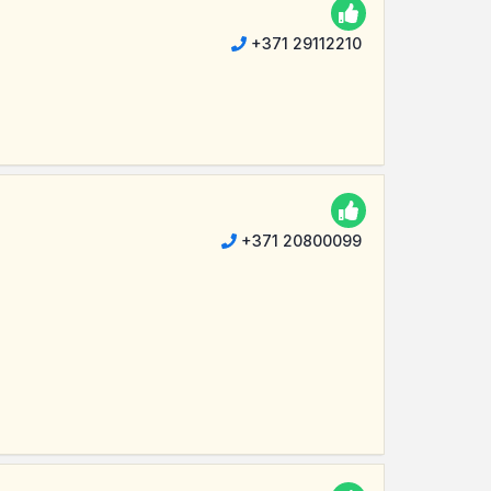
+371 29112210
+371 20800099