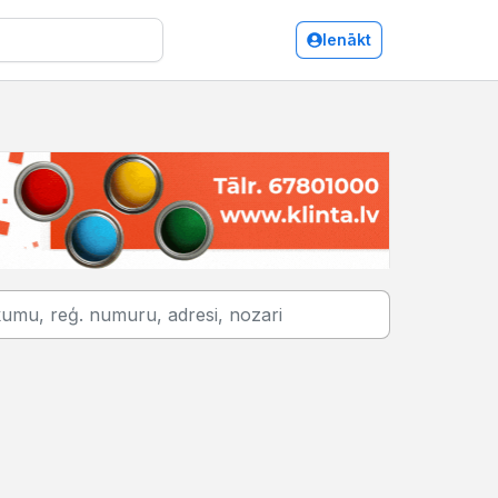
Ienākt
Siltumizolācijas darbi