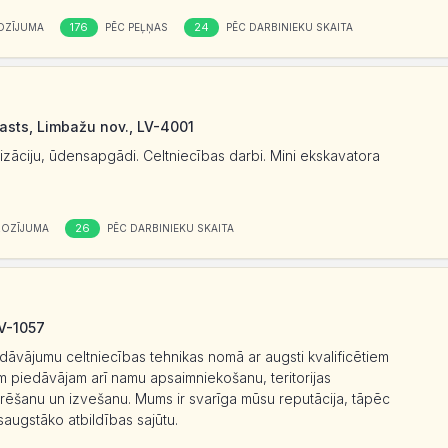
176
24
OZĪJUMA
PĒC PEĻŅAS
PĒC DARBINIEKU SKAITA
asts, Limbažu nov., LV-4001
izāciju, ūdensapgādi. Celtniecības darbi. Mini ekskavatora
26
ROZĪJUMA
PĒC DARBINIEKU SKAITA
V-1057
āvājumu celtniecības tehnikas nomā ar augsti kvalificētiem
m piedāvājam arī namu apsaimniekošanu, teritorijas
rēšanu un izvešanu. Mums ir svarīga mūsu reputācija, tāpēc
saugstāko atbildības sajūtu.