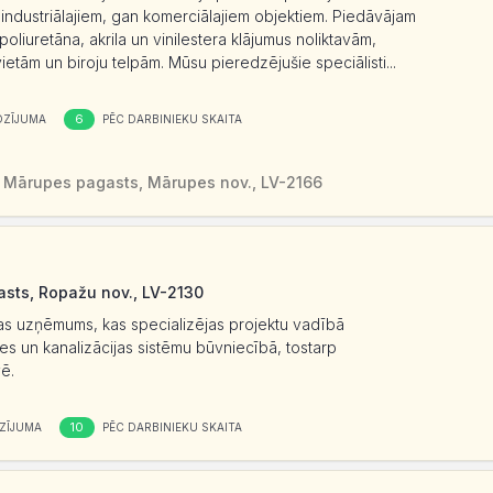
 industriālajiem, gan komerciālajiem objektiem. Piedāvājam
oliuretāna, akrila un vinilestera klājumus noliktavām,
tām un biroju telpām. Mūsu pieredzējušie speciālisti...
6
OZĪJUMA
PĒC DARBINIEKU SKAITA
 Mārupes pagasts, Mārupes nov., LV-2166
gasts, Ropažu nov., LV-2130
bas uzņēmums, kas specializējas projektu vadībā
 un kanalizācijas sistēmu būvniecībā, tostarp
ē.
10
ZĪJUMA
PĒC DARBINIEKU SKAITA