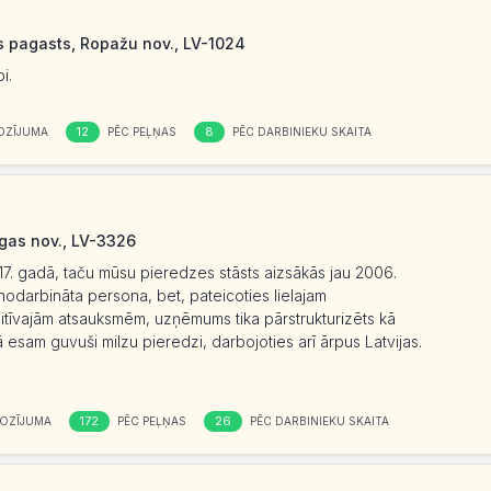
es pagasts, Ropažu nov., LV-1024
i.
12
8
OZĪJUMA
PĒC PEĻŅAS
PĒC DARBINIEKU SKAITA
īgas nov., LV-3326
7. gadā, taču mūsu pieredzes stāsts aizsākās jau 2006.
darbināta persona, bet, pateicoties lielajam
itīvajām atsauksmēm, uzņēmums tika pārstrukturizēts kā
esam guvuši milzu pieredzi, darbojoties arī ārpus Latvijas.
172
26
OZĪJUMA
PĒC PEĻŅAS
PĒC DARBINIEKU SKAITA