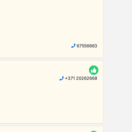
67556663
+371 20262668