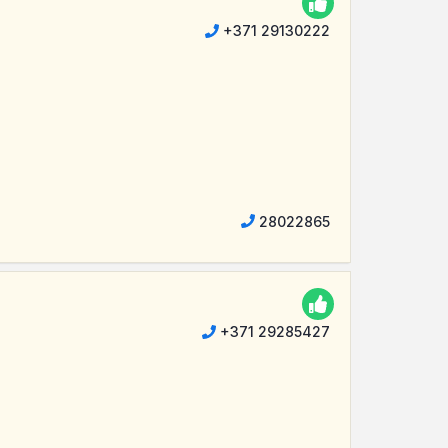
+371 29130222
28022865
+371 29285427