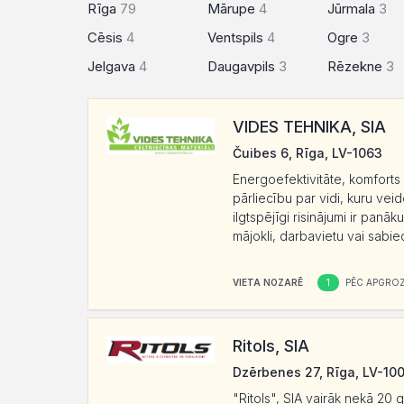
Rīga
79
Mārupe
4
Jūrmala
3
Cēsis
4
Ventspils
4
Ogre
3
Jelgava
4
Daugavpils
3
Rēzekne
3
VIDES TEHNIKA, SIA
Čuibes 6, Rīga, LV-1063
Energoefektivitāte, komforts 
pārliecību par vidi, kuru vei
ilgtspējīgi risinājumi ir pan
mājokli, darbavietu vai sabie
1
VIETA NOZARĒ
PĒC APGROZ
Ritols, SIA
Dzērbenes 27, Rīga, LV-10
"Ritols", SIA vairāk nekā 20