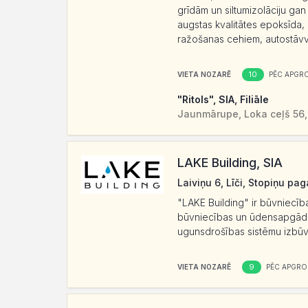
grīdām un siltumizolāciju gan
augstas kvalitātes epoksīda, p
ražošanas cehiem, autostāvvie
10
VIETA NOZARĒ
PĒC APGR
"Ritols", SIA, Filiāle
Jaunmārupe, Loka ceļš 56,
LAKE Building, SIA
Laiviņu 6, Līči, Stopiņu pa
"LAKE Building" ir būvniecī
būvniecības un ūdensapgādes
ugunsdrošības sistēmu izbūv
9
VIETA NOZARĒ
PĒC APGRO