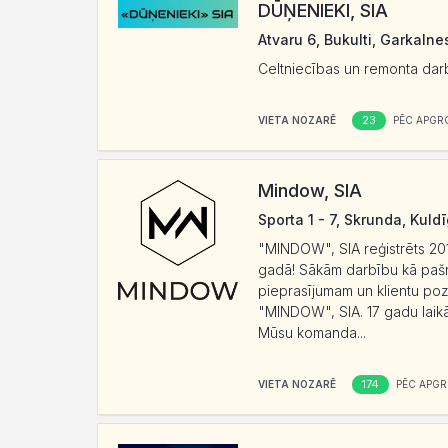
DŪŅENIEKI, SIA
Atvaru 6, Bukulti, Garkaln
Celtniecības un remonta darb
23
VIETA NOZARĒ
PĒC APGR
Mindow, SIA
Sporta 1 - 7, Skrunda, Kuld
"MINDOW", SIA reģistrēts 201
gadā! Sākām darbību kā pašno
pieprasījumam un klientu poz
"MINDOW", SIA. 17 gadu laikā 
Mūsu komanda...
174
VIETA NOZARĒ
PĒC APGR