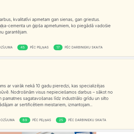
rbus, kvalitatīvi apmetam gan sienas, gan griestus.
kaļķa-cementa un ģipša apmetumiem, ko piegādā vadošie
umu garantējam.
45
17
OZĪJUMA
PĒC PEĻŅAS
PĒC DARBINIEKU SKAITA
s ar vairāk nekā 10 gadu pieredzi, kas specializējas
 izbūvē. Nodrošinām visus nepieciešamos darbus – sākot no
amatnes sagatavošanas līdz industriālo grīdu un silto
ādājam ar sertificētiem meistariem, izmantojam...
89
25
ROZĪJUMA
PĒC PEĻŅAS
PĒC DARBINIEKU SKAITA