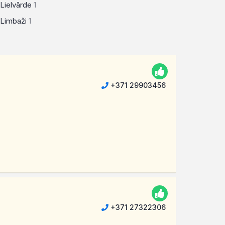
Lielvārde
1
Limbaži
1
+371 29903456
+371 27322306