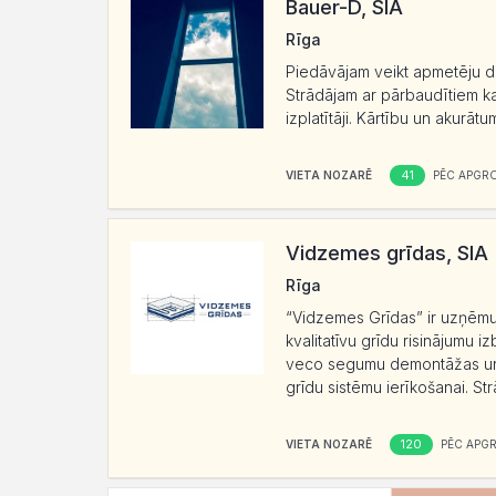
Bauer-D, SIA
Rīga
Piedāvājam veikt apmetēju da
Strādājam ar pārbaudītiem 
izplatītāji. Kārtību un akurāt
41
VIETA NOZARĒ
PĒC APGR
Vidzemes grīdas, SIA
Rīga
“Vidzemes Grīdas” ir uzņēmum
kvalitatīvu grīdu risinājumu
veco segumu demontāžas un p
grīdu sistēmu ierīkošanai. Str
120
VIETA NOZARĒ
PĒC APG