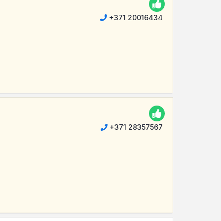
+371 20016434
+371 28357567