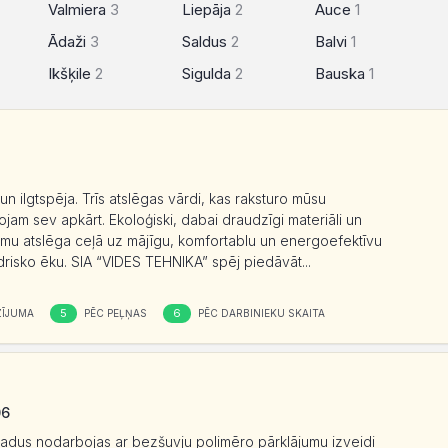
Valmiera
3
Liepāja
2
Auce
1
Ādaži
3
Saldus
2
Balvi
1
Ikšķile
2
Sigulda
2
Bauska
1
un ilgtspēja. Trīs atslēgas vārdi, kas raksturo mūsu
dojam sev apkārt. Ekoloģiski, dabai draudzīgi materiāli un
ākumu atslēga ceļā uz mājīgu, komfortablu un energoefektīvu
drisko ēku. SIA “VIDES TEHNIKA” spēj piedāvāt...
5
6
ĪJUMA
PĒC PEĻŅAS
PĒC DARBINIEKU SKAITA
06
 gadus nodarbojas ar bezšuvju polimēro pārklājumu izveidi