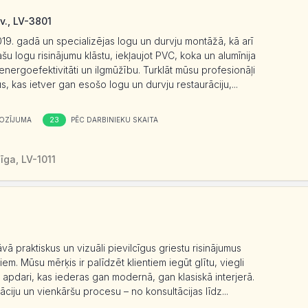
v., LV-3801
19. gadā un specializējas logu un durvju montāžā, kā arī
 logu risinājumu klāstu, iekļaujot PVC, koka un alumīnija
nergoefektivitāti un ilgmūžību. Turklāt mūsu profesionāļi
s, kas ietver gan esošo logu un durvju restaurāciju,...
23
OZĪJUMA
PĒC DARBINIEKU SKAITA
īga, LV-1011
vā praktiskus un vizuāli pievilcīgus griestu risinājumus
. Mūsu mērķis ir palīdzēt klientiem iegūt glītu, viegli
 apdari, kas iederas gan modernā, gan klasiskā interjerā.
ciju un vienkāršu procesu – no konsultācijas līdz...