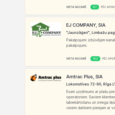
87
VIETA NOZARĒ
PĒC APGR
EJ COMPANY, SIA
"Jaunzāģeri", Limbažu pag
Pakalpojumi: izbūvējam kanal
pakalpojumi.
163
VIETA NOZARĒ
PĒC APG
Amtrac Plus, SIA
Lokomotīves 72-60, Rīga L
Esam uzņēmums ar plašu pied
operatoriem. Saviem klientie
labiekārtošanu un sniega šķū
visiem darbiem pieejam ar vi