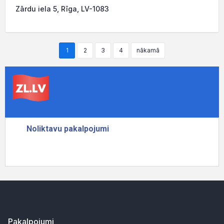
Zārdu iela 5, Rīga, LV-1083
1
2
3
4
nākamā
Pakalpojumi