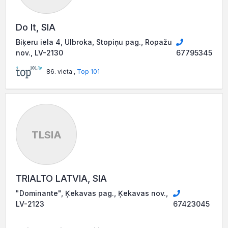
Do It, SIA
Biķeru iela 4, Ulbroka, Stopiņu pag., Ropažu
nov., LV-2130
67795345
86. vieta ,
Top 101
TLSIA
TRIALTO LATVIA, SIA
"Dominante", Ķekavas pag., Ķekavas nov.,
LV-2123
67423045