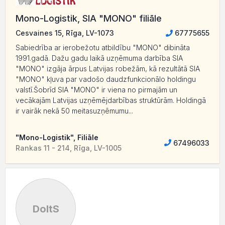
Mono-Logistik, SIA "MONO" filiāle
Cesvaines 15, Rīga, LV-1073
67775655
Sabiedrība ar ierobežotu atbildību "MONO" dibināta
1991.gadā. Dažu gadu laikā uzņēmuma darbība SIA
"MONO" izgāja ārpus Latvijas robežām, kā rezultātā SIA
"MONO" kļuva par vadošo daudzfunkcionālo holdingu
valstī.Šobrīd SIA "MONO" ir viena no pirmajām un
vecākajām Latvijas uzņēmējdarbības struktūrām. Holdingā
ir vairāk nekā 50 meitasuzņēmumu...
"Mono-Logistik", Filiāle
67496033
Rankas 11 - 214, Rīga, LV-1005
DoItS