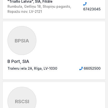
"Trialto Latvia", SIA, Filiāle
Rumbula, Getliņu 18, Stopiņu pagasts,
67423045
Ropažu nov. LV-2121
BPSIA
B Port, SIA
Traleru iela 2A, Rīga, LV-1030
66052500
RSCSI