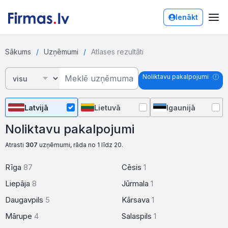
Ienākt
Sākums
Uzņēmumi
Atlases rezultāti
Noliktavu pakalpojumi
Latvijā
Lietuvā
Igaunijā
Noliktavu pakalpojumi
Atrasti
307
uzņēmumi, rāda no 1 līdz 20.
Rīga
87
Cēsis
1
Liepāja
8
Jūrmala
1
Daugavpils
5
Kārsava
1
Mārupe
4
Salaspils
1