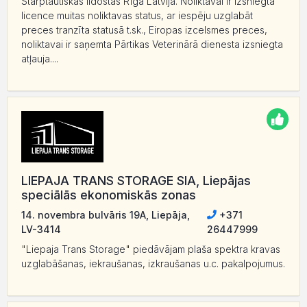
Starptautiskās lidostas Rīga Latvija. Noliktavai ir izsniegta
licence muitas noliktavas status, ar iespēju uzglabāt
preces tranzīta statusā t.sk., Eiropas izcelsmes preces,
noliktavai ir saņemta Pārtikas Veterinārā dienesta izsniegta
atļauja....
LIEPAJA TRANS STORAGE SIA, Liepājas
speciālās ekonomiskās zonas
14. novembra bulvāris 19A, Liepāja,
+371
LV-3414
26447999
"Liepaja Trans Storage" piedāvājam plaša spektra kravas
uzglabāšanas, iekraušanas, izkraušanas u.c. pakalpojumus.