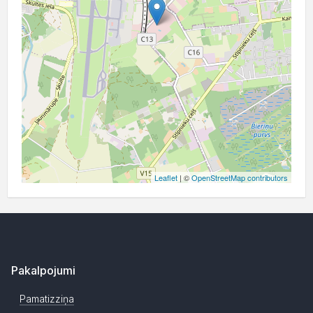
Leaflet
| ©
OpenStreetMap contributors
Pakalpojumi
Pamatizziņa