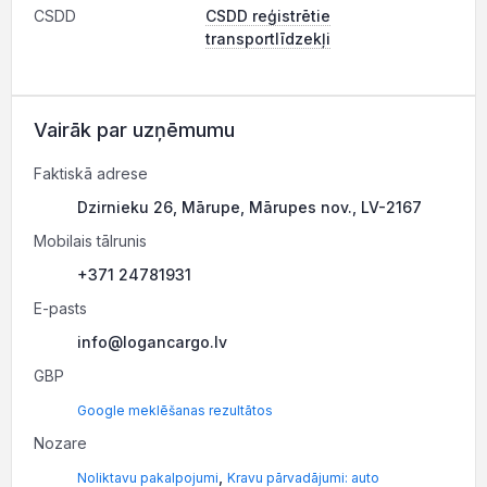
CSDD
CSDD reģistrētie
transportlīdzekļi
Vairāk par uzņēmumu
Faktiskā adrese
Dzirnieku 26, Mārupe, Mārupes nov., LV-2167
Mobilais tālrunis
+371 24781931
E-pasts
info@logancargo.lv
GBP
Google meklēšanas rezultātos
Nozare
,
Noliktavu pakalpojumi
Kravu pārvadājumi: auto