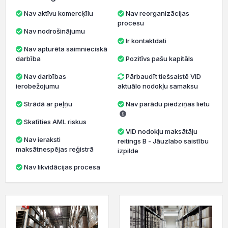
Nav aktīvu komercķīlu
Nav reorganizācijas
procesu
Nav nodrošinājumu
Ir kontaktdati
Nav apturēta saimnieciskā
darbība
Pozitīvs pašu kapitāls
Nav darbības
Pārbaudīt tiešsaistē VID
ierobežojumu
aktuālo nodokļu samaksu
Strādā ar peļņu
Nav parādu piedziņas lietu
Skatīties AML riskus
VID nodokļu maksātāju
Nav ieraksti
reitings B - Jāuzlabo saistību
maksātnespējas reģistrā
izpilde
Nav likvidācijas procesa