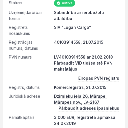
Statuss
Aktīvs
Uzņēmējdarbības
Sabiedrība ar ierobežotu
forma
atbildību
Reģistrēts
SIA "Logan Cargo"
nosaukums
Reģistrācijas
40103914558, 21.07.2015
numurs, datums
PVN numurs
LV40103914558 ar 21.02.2018
Pārbaudīt VID tiešsaistē PVN
maksātājus
Eiropas PVN reģistrs
Reģistrs, datums
Komercreģistrs, 21.07.2015
Juridiskā adrese
Dzirnieku iela 26, Mārupe,
Mārupes nov., LV-2167
Pārbaudīt adreses īpašniekus
Pamatkapitāls
3 000 EUR, reģistrēta apmaksa
24.07.2019