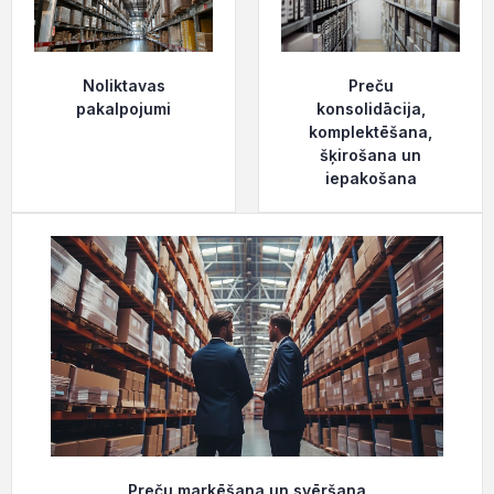
Noliktavas
Preču
pakalpojumi
konsolidācija,
komplektēšana,
šķirošana un
iepakošana
Preču markēšana un svēršana