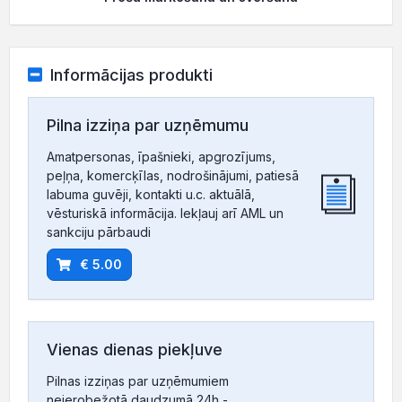
Informācijas produkti
Pilna izziņa par uzņēmumu
Amatpersonas, īpašnieki, apgrozījums,
peļņa, komercķīlas, nodrošinājumi, patiesā
labuma guvēji, kontakti u.c. aktuālā,
vēsturiskā informācija. Iekļauj arī AML un
sankciju pārbaudi
€ 5.00
Vienas dienas piekļuve
Pilnas izziņas par uzņēmumiem
neierobežotā daudzumā 24h -