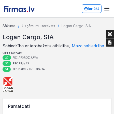
Ienākt
Sākums
Uzņēmumu saraksts
Logan Cargo, SIA
Logan Cargo, SIA
Sabiedrība ar ierobežotu atbildību,
Maza sabiedrība
VIETA NOZARĒ
27
PĒC APGROZĪJUMA
32
PĒC PEĻŅAS
14
PĒC DARBINIEKU SKAITA
Pamatdati