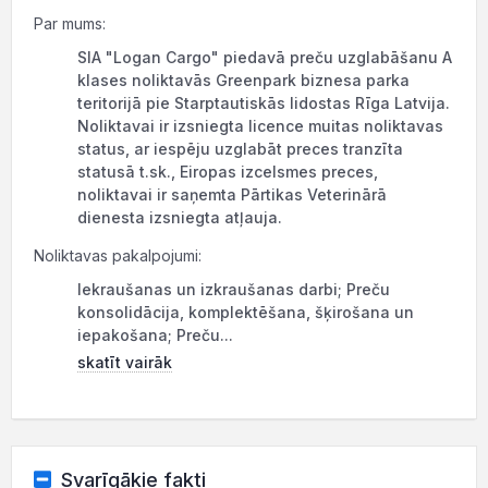
Par mums:
SIA "Logan Cargo" piedavā preču uzglabāšanu A
klases noliktavās Greenpark biznesa parka
teritorijā pie Starptautiskās lidostas Rīga Latvija.
Noliktavai ir izsniegta licence muitas noliktavas
status, ar iespēju uzglabāt preces tranzīta
statusā t.sk., Eiropas izcelsmes preces,
noliktavai ir saņemta Pārtikas Veterinārā
dienesta izsniegta atļauja.
Noliktavas pakalpojumi:
Iekraušanas un izkraušanas darbi; Preču
konsolidācija, komplektēšana, šķirošana un
iepakošana; Preču...
skatīt vairāk
Svarīgākie fakti