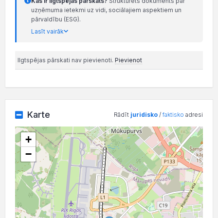
Kas ir ilgtspējas pārskats?
Strukturēts dokuments par
uzņēmuma ietekmi uz vidi, sociālajiem aspektiem un
pārvaldību (ESG).
Lasīt vairāk
Ilgtspējas pārskati nav pievienoti.
Pievienot
Karte
Rādīt
juridisko
/
faktisko
adresi
+
−