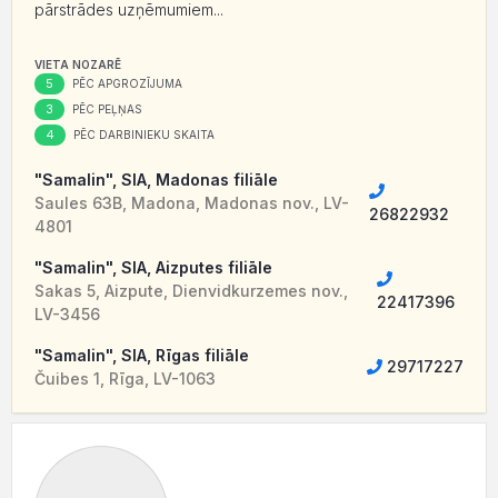
pārstrādes uzņēmumiem...
VIETA NOZARĒ
5
PĒC APGROZĪJUMA
3
PĒC PEĻŅAS
4
PĒC DARBINIEKU SKAITA
"Samalin", SIA, Madonas filiāle
Saules 63B, Madona, Madonas nov., LV-
26822932
4801
"Samalin", SIA, Aizputes filiāle
Sakas 5, Aizpute, Dienvidkurzemes nov.,
22417396
LV-3456
"Samalin", SIA, Rīgas filiāle
29717227
Čuibes 1, Rīga, LV-1063