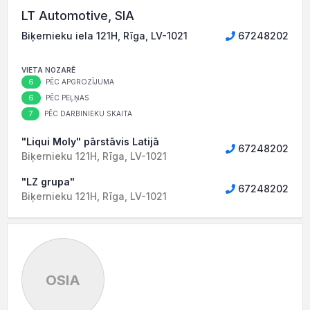
LT Automotive, SIA
Biķernieku iela 121H, Rīga, LV-1021
67248202
VIETA NOZARĒ
6
PĒC APGROZĪJUMA
6
PĒC PEĻŅAS
7
PĒC DARBINIEKU SKAITA
"Liqui Moly" pārstāvis Latijā
67248202
Biķernieku 121H, Rīga, LV-1021
"LZ grupa"
67248202
Biķernieku 121H, Rīga, LV-1021
OSIA