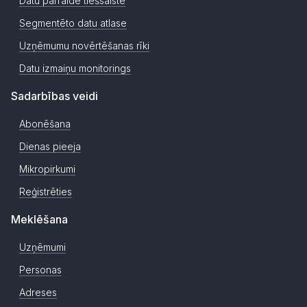
Datu pārraide tiešsaistē
Segmentēto datu atlase
Uzņēmumu novērtēšanas rīki
Datu izmaiņu monitorings
Sadarbības veidi
Abonēšana
Dienas pieeja
Mikropirkumi
Reģistrēties
Meklēšana
Uzņēmumi
Personas
Adreses