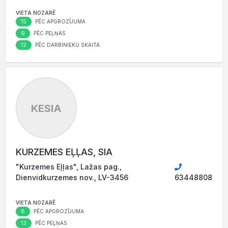
VIETA NOZARĒ
15
PĒC APGROZĪJUMA
9
PĒC PEĻŅAS
12
PĒC DARBINIEKU SKAITA
KESIA
KURZEMES EĻĻAS, SIA
"Kurzemes Eļļas", Lažas pag.,
Dienvidkurzemes nov., LV-3456
63448808
VIETA NOZARĒ
8
PĒC APGROZĪJUMA
13
PĒC PEĻŅAS