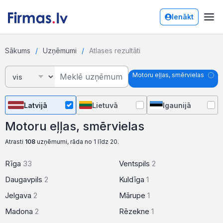
Ienākt
Sākums
Uzņēmumi
Atlases rezultāti
Motoru eļļas, smērvielas
Latvijā
Lietuvā
Igaunijā
Motoru eļļas, smērvielas
Atrasti
108
uzņēmumi, rāda no 1 līdz 20.
Rīga
33
Ventspils
2
Daugavpils
2
Kuldīga
1
Jelgava
2
Mārupe
1
Madona
2
Rēzekne
1