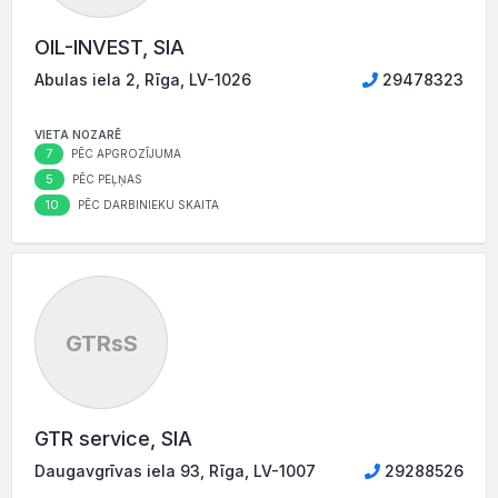
OIL-INVEST, SIA
Abulas iela 2, Rīga, LV-1026
29478323
VIETA NOZARĒ
7
PĒC APGROZĪJUMA
5
PĒC PEĻŅAS
10
PĒC DARBINIEKU SKAITA
GTRsS
GTR service, SIA
Daugavgrīvas iela 93, Rīga, LV-1007
29288526