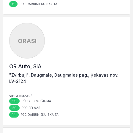
6
PĒC DARBINIEKU SKAITA
ORASI
OR Auto, SIA
"Zvirbuļi", Daugmale, Daugmales pag., Ķekavas nov.,
LV-2124
VIETA NOZARĒ
29
PĒC APGROZĪJUMA
20
PĒC PEĻŅAS
14
PĒC DARBINIEKU SKAITA