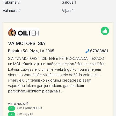
Tukums
2
Saldus
1
Valmiera
2
Viļāni
1
VA MOTORS, SIA
Bukultu 5C, Rīga, LV-1005
67383881
SIA "VA MOTORS" (OILTEH) ir PETRO-CANADA, TEXACO
un MOL zīmolu eļļu un smērvielu importētājs un izplatītājs
Latvijā. Latvijas eļļu un smērvielu tirgū kompānija ieņem
vienu no vadošajām vietām un veic dažāda veida eļļu,
smērvielu un tehnisko šķidrumu piegādes plašam
vajadzību lokam gan juridiskām, gan fiziskām
personām.Klientiem pieejamais...
VIETA NOZARĒ
3
PĒC APGROZĪJUMA
2
PĒC PEĻŅAS