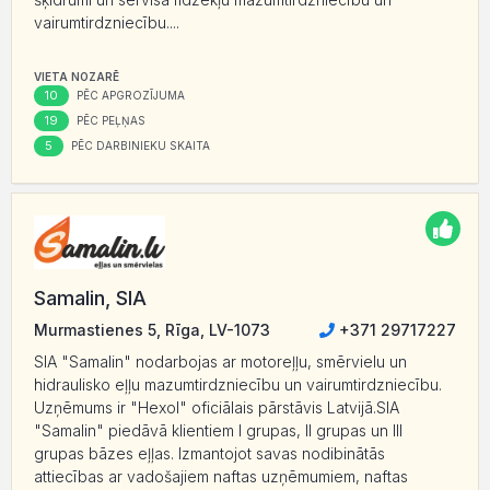
vairumtirdzniecību....
VIETA NOZARĒ
10
PĒC APGROZĪJUMA
19
PĒC PEĻŅAS
5
PĒC DARBINIEKU SKAITA
Samalin, SIA
Murmastienes 5, Rīga, LV-1073
+371 29717227
SIA "Samalin" nodarbojas ar motoreļļu, smērvielu un
hidraulisko eļļu mazumtirdzniecību un vairumtirdzniecību.
Uzņēmums ir "Hexol" oficiālais pārstāvis Latvijā.SIA
"Samalin" piedāvā klientiem I grupas, II grupas un III
grupas bāzes eļļas. Izmantojot savas nodibinātās
attiecības ar vadošajiem naftas uzņēmumiem, naftas