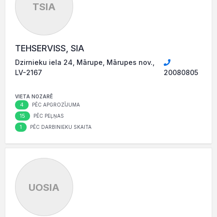
TSIA
TEHSERVISS, SIA
Dzirnieku iela 24, Mārupe, Mārupes nov.,
LV-2167
20080805
VIETA NOZARĒ
4
PĒC APGROZĪJUMA
15
PĒC PEĻŅAS
1
PĒC DARBINIEKU SKAITA
UOSIA