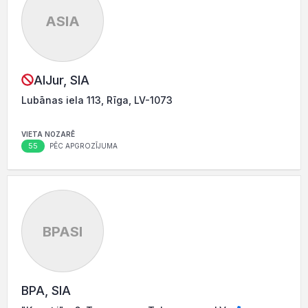
ASIA
AlJur, SIA
Lubānas iela 113, Rīga, LV-1073
VIETA NOZARĒ
55
PĒC APGROZĪJUMA
BPASI
BPA, SIA