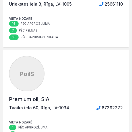
Uriekstes iela 3, Rīga, LV-1005
25661110
VIETA NOZARĒ
16
PĒC APGROZĪJUMA
7
PĒC PEĻŅAS
10
PĒC DARBINIEKU SKAITA
PoilS
Premium oil, SIA
Tvaika iela 60, Rīga, LV-1034
67392272
VIETA NOZARĒ
1
PĒC APGROZĪJUMA