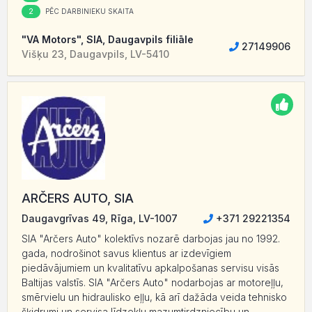
2
PĒC DARBINIEKU SKAITA
"VA Motors", SIA, Daugavpils filiāle
27149906
Višķu 23, Daugavpils, LV-5410
ARČERS AUTO, SIA
Daugavgrīvas 49, Rīga, LV-1007
+371 29221354
SIA "Arčers Auto" kolektīvs nozarē darbojas jau no 1992.
gada, nodrošinot savus klientus ar izdevīgiem
piedāvājumiem un kvalitatīvu apkalpošanas servisu visās
Baltijas valstīs. SIA "Arčers Auto" nodarbojas ar motoreļļu,
smērvielu un hidraulisko eļļu, kā arī dažāda veida tehnisko
šķidrumi un servisa līdzekļu mazumtirdzniecību un