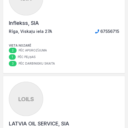
Inflekss, SIA
Rīga, Viskaļu iela 27A
67556715
VIETA NOZARĒ
2
PĒC APGROZĪJUMA
1
PĒC PEĻŅAS
3
PĒC DARBINIEKU SKAITA
LOILS
LATVIA OIL SERVICE, SIA