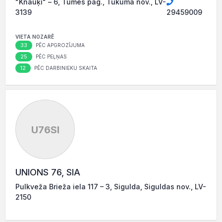
"Knauķi" – 6, Tumes pag., Tukuma nov., LV-
3139
29459009
VIETA NOZARĒ
33
PĒC APGROZĪJUMA
25
PĒC PEĻŅAS
12
PĒC DARBINIEKU SKAITA
U76SI
UNIONS 76, SIA
Pulkveža Brieža iela 117 – 3, Sigulda, Siguldas nov., LV-
2150