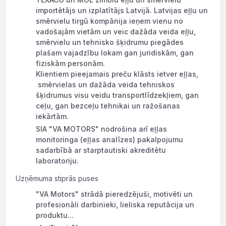
importētājs un izplatītājs Latvijā. Latvijas eļļu un
smērvielu tirgū kompānija ieņem vienu no
vadošajām vietām un veic dažāda veida eļļu,
smērvielu un tehnisko šķidrumu piegādes
plašam vajadzību lokam gan juridiskām, gan
fiziskām personām.
Klientiem pieejamais preču klāsts ietver eļļas,
smērvielas un dažāda veida tehniskos
šķidrumus visu veidu transportlīdzekļiem, gan
ceļu, gan bezceļu tehnikai un ražošanas
iekārtām.
SIA "VA MOTORS" nodrošina arī eļļas
monitoringa (eļļas analīzes) pakalpojumu
sadarbībā ar starptautiski akreditētu
laboratoriju.
Uzņēmuma stiprās puses
"VA Motors" strādā pieredzējuši, motivēti un
profesionāli darbinieki, lieliska reputācija un
produktu...