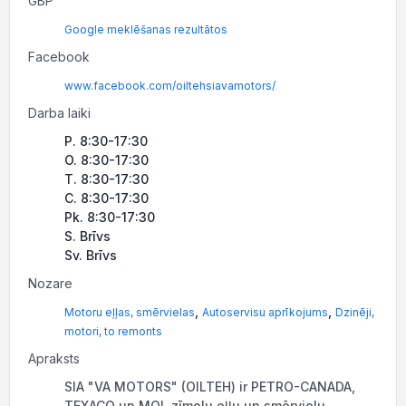
GBP
Google meklēšanas rezultātos
Facebook
www.facebook.com/oiltehsiavamotors/
Darba laiki
P. 8:30-17:30
O. 8:30-17:30
T. 8:30-17:30
C. 8:30-17:30
Pk. 8:30-17:30
S. Brīvs
Sv. Brīvs
Nozare
,
,
Motoru eļļas, smērvielas
Autoservisu aprīkojums
Dzinēji,
motori, to remonts
Apraksts
SIA "VA MOTORS" (OILTEH) ir PETRO-CANADA,
TEXACO un MOL zīmolu eļļu un smērvielu