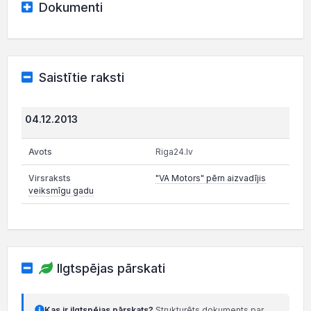
Dokumenti
Saistītie raksti
04.12.2013
Riga24.lv
"VA Motors" pērn aizvadījis
veiksmīgu gadu
Ilgtspējas pārskati
Kas ir ilgtspējas pārskats?
Strukturēts dokuments par