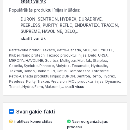
skatīt vairāk
Populārākās produktu līnijas ir šādas:
DURON, SENTRON, HYDREX, DURADRIVE,
PEERLESS, PURITY, REFLO, ENDURATEX, TRAXON,
SUPREME, HAVOLINE, DELO,...
skatīt vairāk
Pārstāvētie brendi: Texaco, Petro-Canada, MOL, MOLYKOTE,
Kluber, Nano protech. Texaco produktu līnijas: Delo, URSA,
MEROPA, HAVOLINE, Geartex, Multigear, Multifak, Starplex,
Capella, Synlube, Pinnacle, Molytex, Texamatic, Hydraulic,
Textran, Rando, Brake fluid, Cetus, Compressor, Torqforce.
Petro-Canada produktu līnijas: DURON, Sentron, Reflo, Hydrex,
Peerless, Purity, Traxon, Precision. MOL produktu līnijas: Dynamic,
Transit, Hydro, Farm, Makromil,...
skatīt visus
Svarīgākie fakti
Ir aktīvas komercķīlas
Nav reorganizācijas
procesu