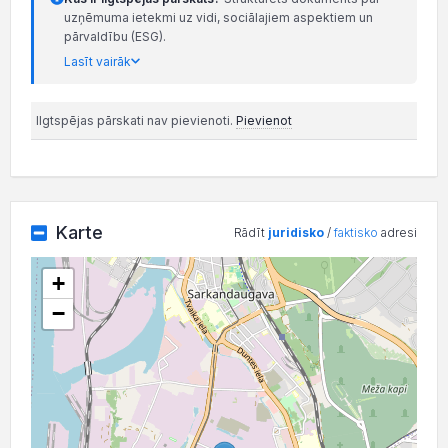
uzņēmuma ietekmi uz vidi, sociālajiem aspektiem un
pārvaldību (ESG).
Lasīt vairāk
Ilgtspējas pārskati nav pievienoti.
Pievienot
Karte
Rādīt
juridisko
/
faktisko
adresi
+
−