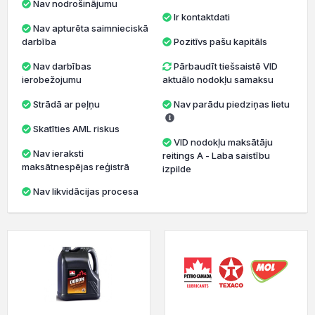
Nav nodrošinājumu
Ir kontaktdati
Nav apturēta saimnieciskā
darbība
Pozitīvs pašu kapitāls
Nav darbības
Pārbaudīt tiešsaistē VID
ierobežojumu
aktuālo nodokļu samaksu
Strādā ar peļņu
Nav parādu piedziņas lietu
Skatīties AML riskus
VID nodokļu maksātāju
Nav ieraksti
reitings A - Laba saistību
maksātnespējas reģistrā
izpilde
Nav likvidācijas procesa