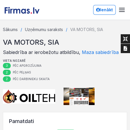
Ienākt
Sākums
Uzņēmumu saraksts
VA MOTORS, SIA
VA MOTORS, SIA
Sabiedrība ar ierobežotu atbildību,
Maza sabiedrība
VIETA NOZARĒ
3
PĒC APGROZĪJUMA
2
PĒC PEĻŅAS
2
PĒC DARBINIEKU SKAITA
Pamatdati