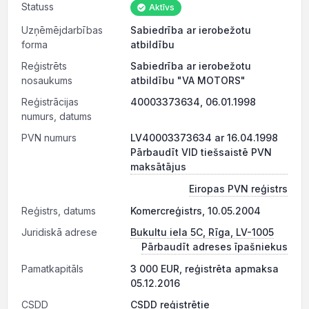
Statuss
Aktīvs
Uzņēmējdarbības
Sabiedrība ar ierobežotu
forma
atbildību
Reģistrēts
Sabiedrība ar ierobežotu
nosaukums
atbildību "VA MOTORS"
Reģistrācijas
40003373634, 06.01.1998
numurs, datums
PVN numurs
LV40003373634 ar 16.04.1998
Pārbaudīt VID tiešsaistē PVN
maksātājus
Eiropas PVN reģistrs
Reģistrs, datums
Komercreģistrs, 10.05.2004
Juridiskā adrese
Bukultu iela 5C, Rīga, LV-1005
Pārbaudīt adreses īpašniekus
Pamatkapitāls
3 000 EUR, reģistrēta apmaksa
05.12.2016
CSDD
CSDD reģistrētie