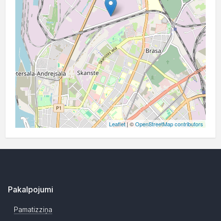
Leaflet
| ©
OpenStreetMap contributors
Pakalpojumi
Pamatizziņa