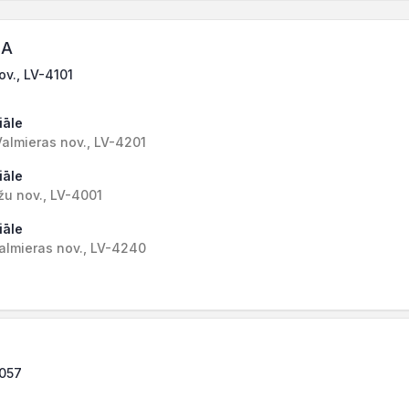
IA
ov., LV-4101
iāle
almieras nov., LV-4201
iāle
žu nov., LV-4001
iāle
Valmieras nov., LV-4240
1057