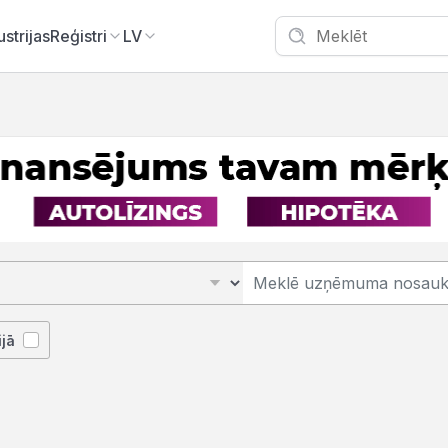
ustrijas
Reģistri
LV
ijā