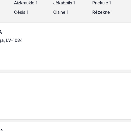
Aizkraukle
1
Jēkabpils
1
Priekule
1
Cēsis
1
Olaine
1
Rēzekne
1
A
īga, LV-1084