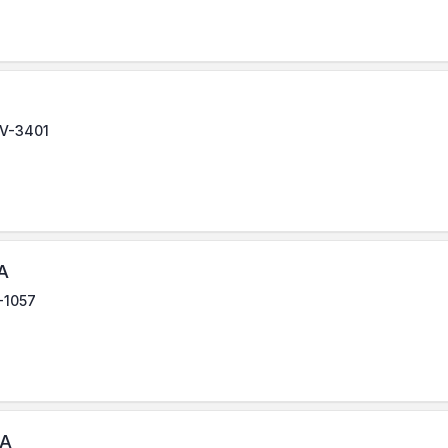
LV-3401
A
V-1057
IA