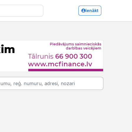
Ienākt
Metāllūžņi