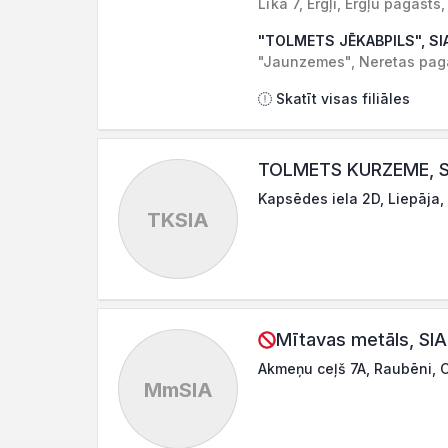
Līkā 7, Ērgļi, Ērgļu pagas
"TOLMETS JĒKABPILS", SI
"Jaunzemes", Neretas paga
Skatīt visas filiāles
TOLMETS KURZEME, S
Kapsēdes iela 2D, Liepāja,
TKSIA
Mītavas metāls, SIA
Akmeņu ceļš 7A, Raubēni, 
MmSIA