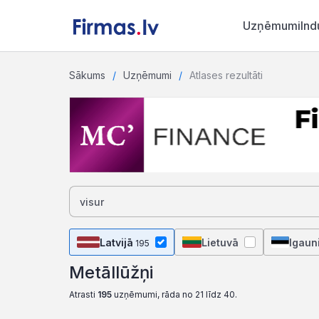
Uzņēmumi
Ind
Sākums
Uzņēmumi
Atlases rezultāti
Latvijā
Lietuvā
Igaun
195
Metāllūžņi
Atrasti
195
uzņēmumi, rāda no 21 līdz 40.