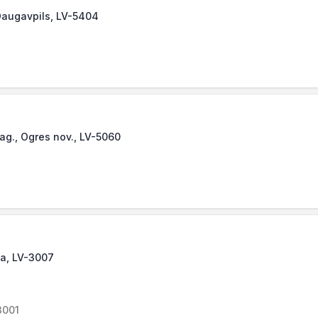
 Daugavpils, LV-5404
ag., Ogres nov., LV-5060
va, LV-3007
3001