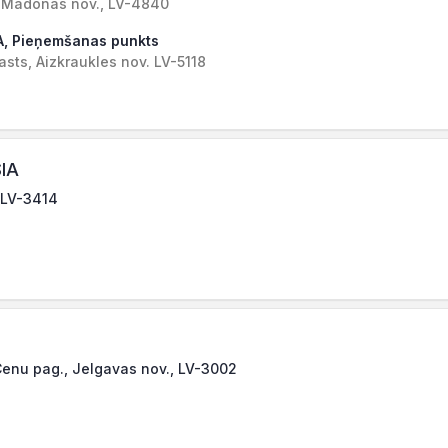
ts, Madonas nov., LV-4840
A, Pieņemšanas punkts
sts, Aizkraukles nov. LV-5118
IA
 LV-3414
Cenu pag., Jelgavas nov., LV-3002