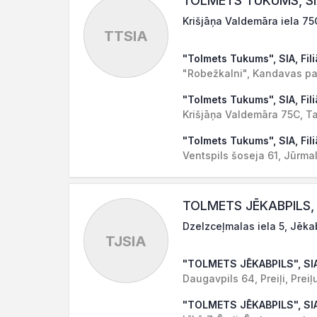
TOLMETS TUKUMS, S
Krišjāņa Valdemāra iela 75C
TTSIA
"Tolmets Tukums", SIA, Fili
"Robežkalni", Kandavas pa
"Tolmets Tukums", SIA, Fili
Krišjāņa Valdemāra 75C, Ta
"Tolmets Tukums", SIA, Fili
Ventspils šoseja 61, Jūrma
TOLMETS JĒKABPILS, 
Dzelzceļmalas iela 5, Jēka
TJSIA
"TOLMETS JĒKABPILS", SI
Daugavpils 64, Preiļi, Preiļ
"TOLMETS JĒKABPILS", SI