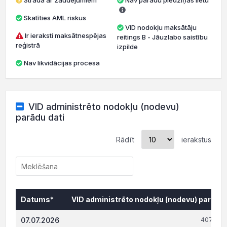
Strādā ar zaudējumiem
Nav parādu piedziņas lietu
Skatīties AML riskus
VID nodokļu maksātāju
Ir ieraksti maksātnespējas
reitings B - Jāuzlabo saistību
reģistrā
izpilde
Nav likvidācijas procesa
VID administrēto nodokļu (nodevu)
parādu dati
Rādīt
ierakstus
Datums*
VID administrēto nodokļu (nodevu) parāds,
Datums*
VID administrēto nodokļu (nodevu) parāds,
07.07.2026
407 001.