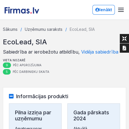
Ienākt
Sākums
Uzņēmumu saraksts
EcoLead, SIA
EcoLead, SIA
Sabiedrība ar ierobežotu atbildību,
Vidēja sabiedrība
VIETA NOZARĒ
9
PĒC APGROZĪJUMA
5
PĒC DARBINIEKU SKAITA
Informācijas produkti
Pilna izziņa par
Gada pārskats
uzņēmumu
2024
Amatpersonas,
Aktuālā