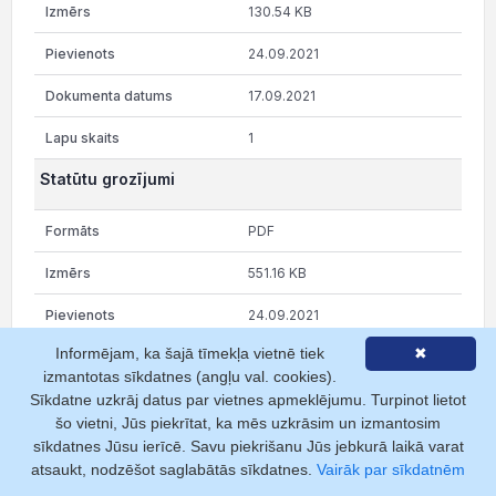
130.54 KB
24.09.2021
17.09.2021
1
Statūtu grozījumi
PDF
551.16 KB
24.09.2021
Informējam, ka šajā tīmekļa vietnē tiek
✖
09.07.2021
izmantotas sīkdatnes (angļu val. cookies).
1
Sīkdatne uzkrāj datus par vietnes apmeklējumu. Turpinot lietot
šo vietni, Jūs piekrītat, ka mēs uzkrāsim un izmantosim
sīkdatnes Jūsu ierīcē. Savu piekrišanu Jūs jebkurā laikā varat
Rāda 1 no 7 lapām
atsaukt, nodzēšot saglabātās sīkdatnes.
Vairāk par sīkdatnēm