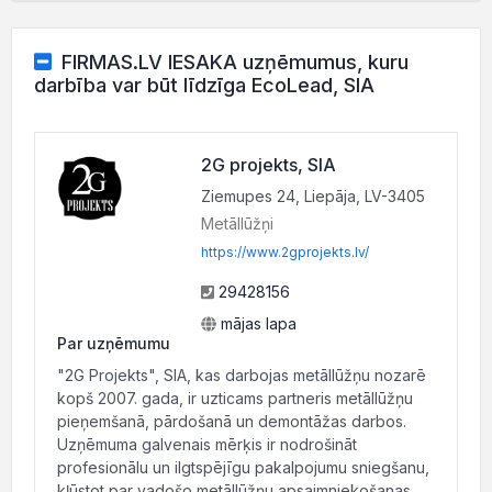
FIRMAS.LV IESAKA uzņēmumus, kuru
darbība var būt līdzīga EcoLead, SIA
2G projekts, SIA
Ziemupes 24, Liepāja, LV-3405
Metāllūžņi
https://www.2gprojekts.lv/
29428156
mājas lapa
Par uzņēmumu
"2G Projekts", SIA, kas darbojas metāllūžņu nozarē
kopš 2007. gada, ir uzticams partneris metāllūžņu
pieņemšanā, pārdošanā un demontāžas darbos.
Uzņēmuma galvenais mērķis ir nodrošināt
profesionālu un ilgtspējīgu pakalpojumu sniegšanu,
kļūstot par vadošo metāllūžņu apsaimniekošanas