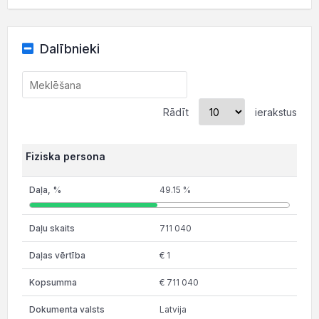
Dalībnieki
Rādīt
ierakstus
Fiziska persona
49.15 %
711 040
€ 1
€ 711 040
Latvija