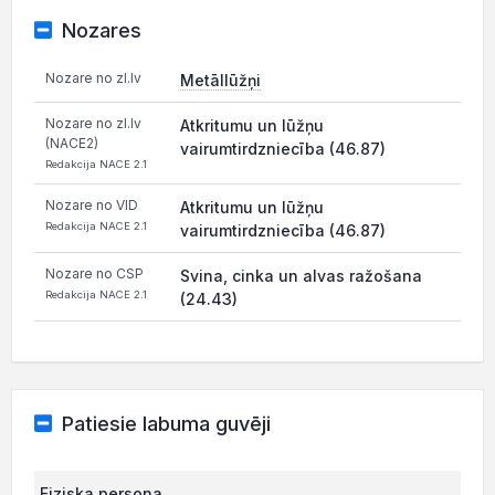
Nozares
Nozare no zl.lv
Metāllūžņi
Nozare no zl.lv
Atkritumu un lūžņu
(NACE2)
vairumtirdzniecība (46.87)
Redakcija NACE 2.1
Nozare no VID
Atkritumu un lūžņu
Redakcija NACE 2.1
vairumtirdzniecība (46.87)
Nozare no CSP
Svina, cinka un alvas ražošana
Redakcija NACE 2.1
(24.43)
Patiesie labuma guvēji
Fiziska persona