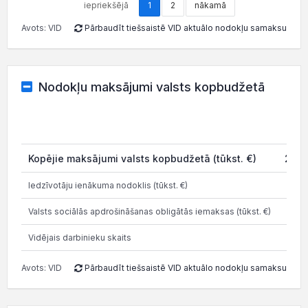
iepriekšējā
1
2
nākamā
Avots: VID
Pārbaudīt tiešsaistē VID aktuālo nodokļu samaksu
Nodokļu maksājumi valsts kopbudžetā
2
Kopējie maksājumi valsts kopbudžetā (tūkst. €)
2 12
Iedzīvotāju ienākuma nodoklis (tūkst. €)
25
Valsts sociālās apdrošināšanas obligātās iemaksas (tūkst. €)
41
Vidējais darbinieku skaits
Avots: VID
Pārbaudīt tiešsaistē VID aktuālo nodokļu samaksu