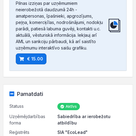
Pilnas izziņas par uzņēmumiem
neierobežotā daudzumā 24h -
amatpersonas, īpašnieki, apgrozījums,
peļņa, komercķīlas, nodrošinājumi, nodokļu
parādi, patiesā labuma guvēji, kontakti u.c.
aktuālā, vēsturiskā informācija. Iekļauj arī
AML un sankciju pārbaudi, kā arī saistīto
uzņēmumu interaktīvo saišu grafiku.
€ 15.00
Pamatdati
Statuss
Aktīvs
Uzņēmējdarbības
Sabiedrība ar ierobežotu
forma
atbildību
Reģistrēts
SIA "EcoLead"