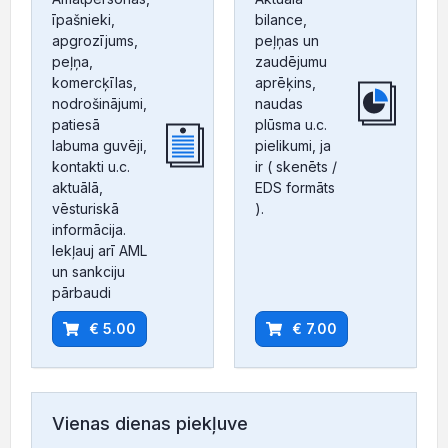
īpašnieki,
bilance,
apgrozījums,
peļņas un
peļņa,
zaudējumu
komercķīlas,
aprēķins,
nodrošinājumi,
naudas
patiesā
plūsma u.c.
labuma guvēji,
pielikumi, ja
kontakti u.c.
ir ( skenēts /
aktuālā,
EDS formāts
vēsturiskā
).
informācija.
Iekļauj arī AML
un sankciju
pārbaudi
€ 5.00
€ 7.00
Vienas dienas piekļuve