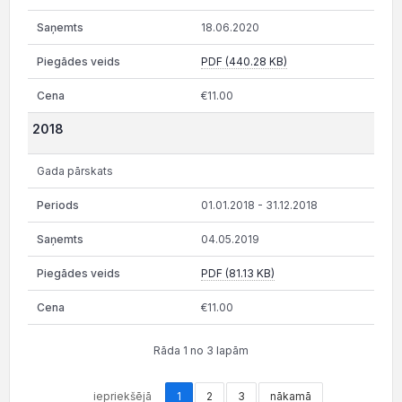
18.06.2020
PDF (440.28 KB)
€11.00
2018
Gada pārskats
01.01.2018 - 31.12.2018
04.05.2019
PDF (81.13 KB)
€11.00
Rāda 1 no 3 lapām
iepriekšējā
1
2
3
nākamā