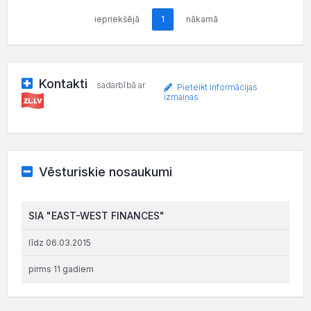
iepriekšējā
1
nākamā
Kontakti
sadarbībā ar
Pieteikt informācijas
izmaiņas
Vēsturiskie nosaukumi
SIA "EAST-WEST FINANCES"
līdz 06.03.2015
pirms 11 gadiem