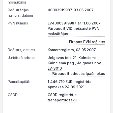
nosaukums
Reģistrācijas
40003919987, 03.05.2007
numurs, datums
PVN numurs
LV40003919987 ar 11.06.2007
Pārbaudīt VID tiešsaistē PVN
maksātājus
Eiropas PVN reģistrs
Reģistrs, datums
Komercreģistrs, 03.05.2007
Juridiskā adrese
Jelgavas iela 21, Kalnciems,
Kalnciema pag., Jelgavas nov.,
LV-3016
Pārbaudīt adreses īpašniekus
Pamatkapitāls
1 446 710 EUR, reģistrēta
apmaksa 24.09.2021
CSDD
CSDD reģistrētie
transportlīdzekļi