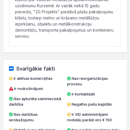
uzņēmumu Kurzemē. Ar vairāk nekā 15 gadu
pieredzi, "2G Projekts" piedāvā plašu pakalpojumu
klāstu, tostarp melno un krāsaino metāllūžņu
iepirkšanu, objektu un metālkonstrukciju
demontāžu, transporta pakalpojumus un konteineru
servisu.
Svarīgākie fakti
Ir aktīvas komercķīlas
Nav reorganizācijas
procesu
Ir nodrošinājumi
Ir kontaktdati
Nav apturēta saimnieciskā
darbība
Negatīvs pašu kapitāls
Nav darbības
Ir VID administrējami
ierobežojumu
nodokļu parādi virs € 150