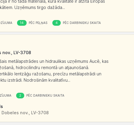
ija ir no tāda materiāla, kura kvalitāte ir atzīta Eiropas
ifikātiem. Uzņēmums tirgo dažāda...
14
4
OZĪJUMA
PĒC PEĻŅAS
PĒC DARBINIEKU SKAITA
s nov., LV-3708
ais metālapstrādes un hidraulikas uzņēmums Aucē, kas
ažošanā, hidrocilindru remontā un atjaunošanā.
rtikālo lentzāģu ražošanu, precīzu metālapstrādi un
ktu izstrādi. Nodrošinām kvalitatīvu...
2
ZĪJUMA
PĒC DARBINIEKU SKAITA
ls
, Dobeles nov., LV-3708