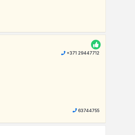
+371 29447712
63744755