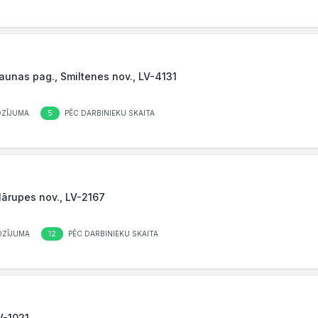
Raunas pag., Smiltenes nov., LV-4131
5
OZĪJUMA
PĒC DARBINIEKU SKAITA
Mārupes nov., LV-2167
12
OZĪJUMA
PĒC DARBINIEKU SKAITA
LV-1021