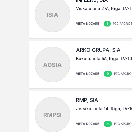
Viskaļu iela 27A, Rīga, LV-
ISIA
1
VIETA NOZARĒ
PĒC APGROZ
ARKO GRUPA, SIA
Bukultu iela 5A, Rīga, LV-1
AGSIA
9
VIETA NOZARĒ
PĒC APGRO
RMP, SIA
Jersikas iela 14, Rīga, LV-
RMPSI
4
VIETA NOZARĒ
PĒC APGRO