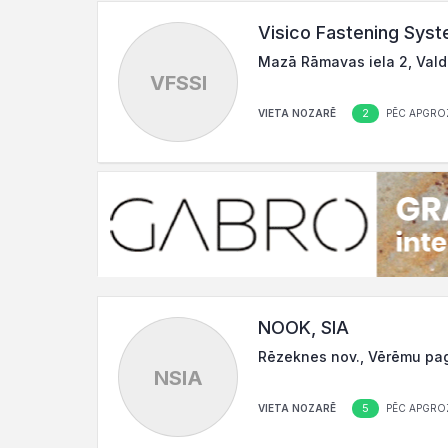
Visico Fastening Syst
Mazā Rāmavas iela 2, Vald
VFSSI
2
VIETA NOZARĒ
PĒC APGRO
NOOK, SIA
Rēzeknes nov., Vērēmu pag.
NSIA
5
VIETA NOZARĒ
PĒC APGRO