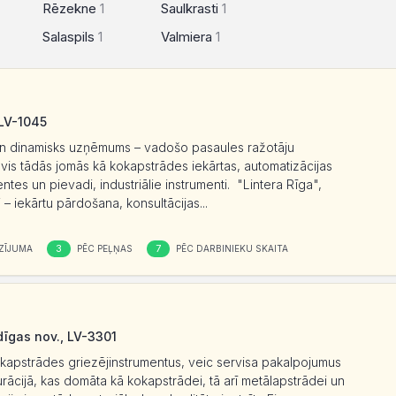
Rēzekne
1
Saulkrasti
1
Salaspils
1
Valmiera
1
LV-1045
s un dinamisks uzņēmums – vadošo pasaules ražotāju
tāvis tādās jomās kā kokapstrādes iekārtas, automatizācijas
ntes un pievadi, industriālie instrumenti. "Lintera Rīga",
 – iekārtu pārdošana, konsultācijas...
3
7
ZĪJUMA
PĒC PEĻŅAS
PĒC DARBINIEKU SKAITA
dīgas nov., LV-3301
okapstrādes griezējinstrumentus, veic servisa pakalpojumus
rācijā, kas domāta kā kokapstrādei, tā arī metālapstrādei un