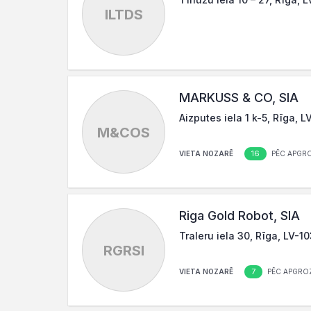
ILTDS
MARKUSS & CO, SIA
Aizputes iela 1 k-5, Rīga, 
M&COS
16
VIETA NOZARĒ
PĒC APGR
Riga Gold Robot, SIA
Traleru iela 30, Rīga, LV-1
RGRSI
7
VIETA NOZARĒ
PĒC APGRO