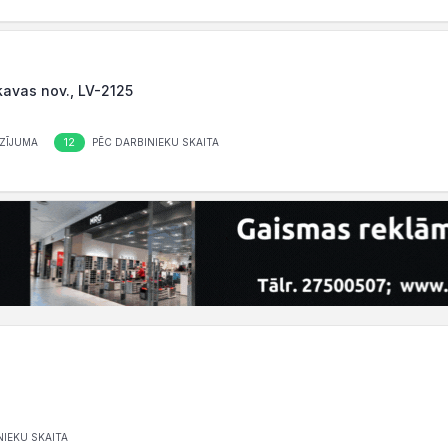
kavas nov., LV-2125
12
ZĪJUMA
PĒC DARBINIEKU SKAITA
IEKU SKAITA