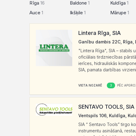
Rīga
16
Baldone
1
Kuldīga
1
Auce
1
Ikšķile
1
Mārupe
1
Lintera Rīga, SIA
Ganību dambis 22C, Rīga, 
"Lintera Rīga", SIA – stabil
oficiālais tirdzniecības pārs
ierīces, hidrauliskās kompone
SIA, pamata darbības virzieni
3
VIETA NOZARĒ
PĒC APGRO
SENTAVO TOOLS, SIA
Ventspils 106, Kuldīga, Kul
SIA “ Sentavo Tools” tirgo k
instrumentu asināšanā, restau