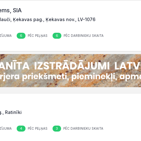
ems, SIA
lauči, Ķekavas pag., Ķekavas nov., LV-1076
6
6
ZĪJUMA
PĒC PEĻŅAS
PĒC DARBINIEKU SKAITA
, Ratinīki
4
3
ZĪJUMA
PĒC PEĻŅAS
PĒC DARBINIEKU SKAITA