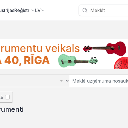
ustrijas
Reģistri
LV
jā
rumenti