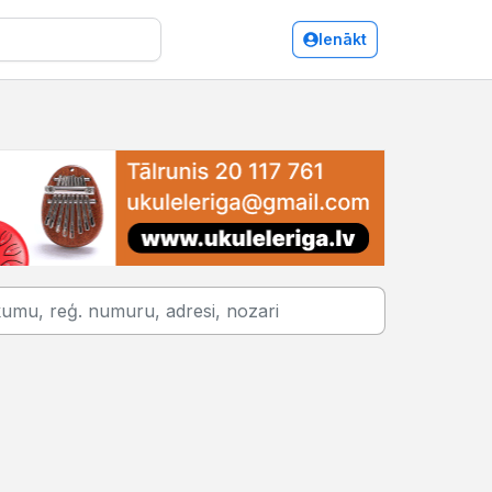
Ienākt
Kokapstrādes iekārtas un instrumenti