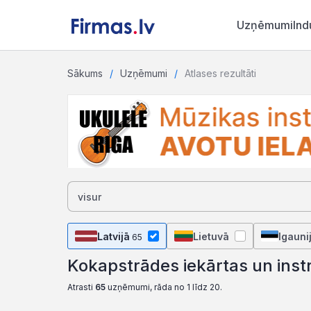
Uzņēmumi
Ind
Sākums
Uzņēmumi
Atlases rezultāti
Latvijā
Lietuvā
Igauni
65
Kokapstrādes iekārtas un inst
Atrasti
65
uzņēmumi, rāda no 1 līdz 20.