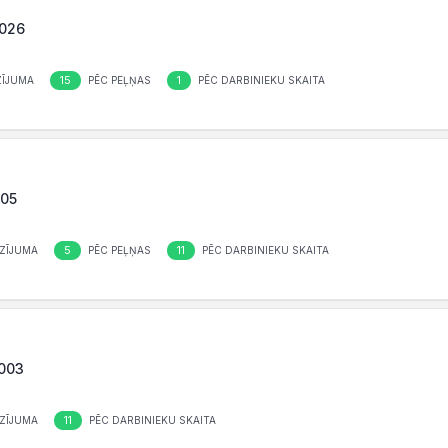
1026
15
1
ĪJUMA
PĒC PEĻŅAS
PĒC DARBINIEKU SKAITA
005
5
11
ZĪJUMA
PĒC PEĻŅAS
PĒC DARBINIEKU SKAITA
1003
11
ZĪJUMA
PĒC DARBINIEKU SKAITA