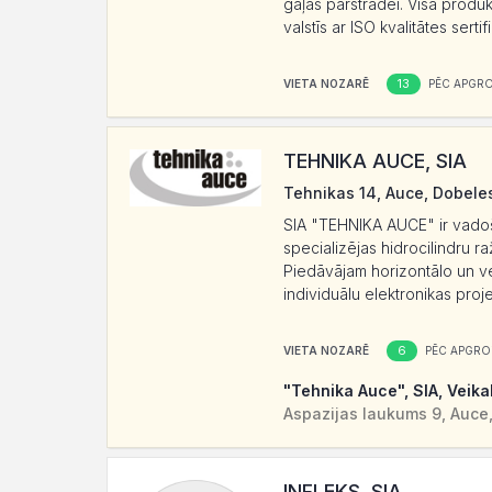
gaļas pārstrādei. Visa produkc
valstīs ar ISO kvalitātes sert
13
VIETA NOZARĒ
PĒC APGR
TEHNIKA AUCE, SIA
Tehnikas 14, Auce, Dobele
SIA "TEHNIKA AUCE" ir vadoš
specializējas hidrocilindru r
Piedāvājam horizontālo un ve
individuālu elektronikas proje
6
VIETA NOZARĒ
PĒC APGRO
"Tehnika Auce", SIA, Veika
Aspazijas laukums 9, Auce
INFLEKS, SIA