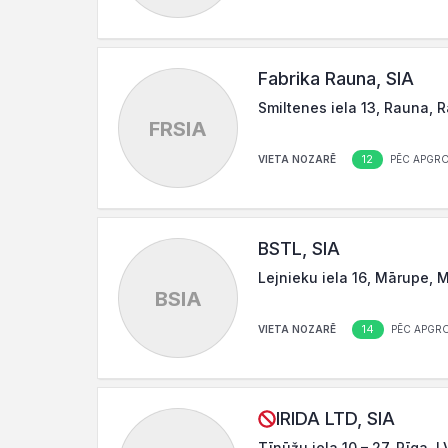
Fabrika Rauna, SIA
Smiltenes iela 13, Rauna, 
FRSIA
12
VIETA NOZARĒ
PĒC APGR
BSTL, SIA
Lejnieku iela 16, Mārupe, 
BSIA
14
VIETA NOZARĒ
PĒC APGR
IRIDA LTD, SIA
Tīnūžu iela 10 – 27, Rīga, 