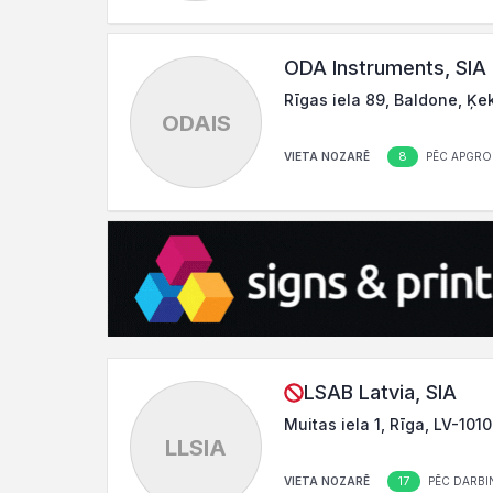
ODA Instruments, SIA
Rīgas iela 89, Baldone, Ķe
ODAIS
8
VIETA NOZARĒ
PĒC APGRO
LSAB Latvia, SIA
Muitas iela 1, Rīga, LV-1010
LLSIA
17
VIETA NOZARĒ
PĒC DARBIN