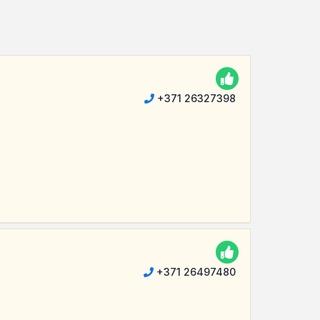
+371 26327398
+371 26497480