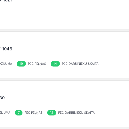
LV-1046
19
14
OZĪJUMA
PĒC PEĻŅAS
PĒC DARBINIEKU SKAITA
030
7
12
ZĪJUMA
PĒC PEĻŅAS
PĒC DARBINIEKU SKAITA