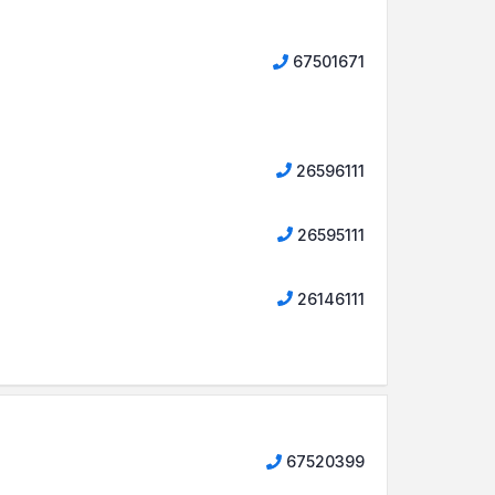
67501671
26596111
26595111
26146111
67520399