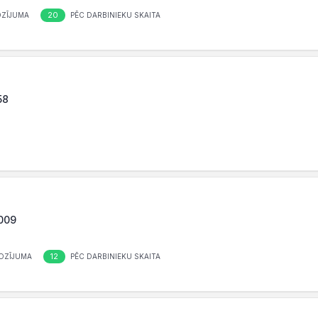
20
OZĪJUMA
PĒC DARBINIEKU SKAITA
58
1009
12
OZĪJUMA
PĒC DARBINIEKU SKAITA