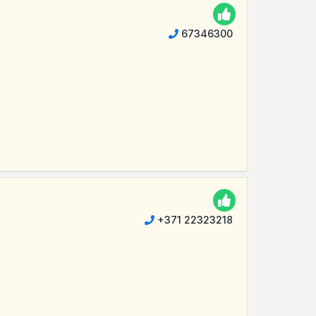
67346300
+371 22323218