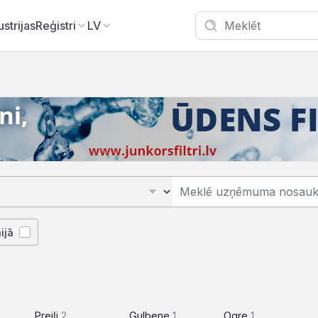
ustrijas
Reģistri
LV
ijā
Preiļi
2
Gulbene
1
Ogre
1