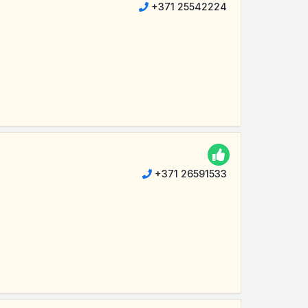
+371 25542224
+371 26591533