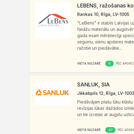
LEBENS, ražošanas ko
Rankas 10, Rīga, LV-1005
"LeBens" ir stabils Latvijas
fasāžu materiālu un augstvēr
gada esam mērķtiecīgi specia
segumu, sienu apdares mater
ražotie un piedāvātie...
6
VIETA NOZARĒ
PĒC APGRO
SANLUK, SIA
Jēkabpils 12, Rīga, LV-100
Piedāvājam plašu lūku klāstu
revīzijas lūkas dažādos izmē
un tie izceļas ar augstu uztic
47
VIETA NOZARĒ
PĒC APGR