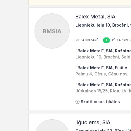
Balex Metal, SIA
Liepnieku iela 10, Brocēni,
BMSIA
1
VIETA NOZARĒ
PĒC APGROZ
"Balex Metal", SIA, Ražotn
Liepnieku 10, Brocēni, Sal
"Balex Metal", SIA, Filiāle
Palmu 4, Cēsis, Cēsu nov.,
"Balex Metal", SIA, Ražotn
Jūrkalnes 15/25, Rīga, LV-
Skatīt visas filiāles
Iļģuciems, SIA
Cesvaines iela 22, Rīga, L