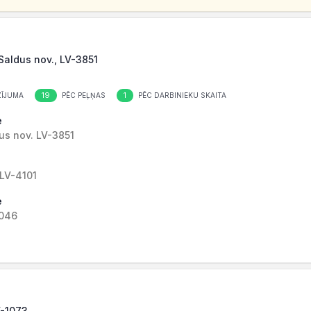
 Saldus nov., LV-3851
19
1
ĪJUMA
PĒC PEĻŅAS
PĒC DARBINIEKU SKAITA
e
dus nov. LV-3851
 LV-4101
e
1046
V-1073