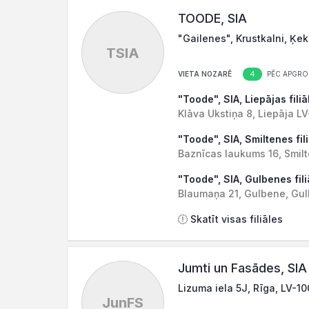
TOODE, SIA
"Gailenes", Krustkalni, Ķe
TSIA
4
VIETA NOZARĒ
PĒC APGRO
"Toode", SIA, Liepājas filiā
Klāva Ukstiņa 8, Liepāja L
"Toode", SIA, Smiltenes fil
Baznīcas laukums 16, Smil
"Toode", SIA, Gulbenes fili
Blaumaņa 21, Gulbene, Gu
Skatīt visas filiāles
Jumti un Fasādes, SIA
Lizuma iela 5J, Rīga, LV-1
JunFS