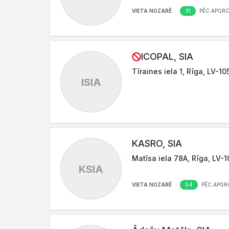
31
VIETA NOZARĒ
PĒC APGR
ICOPAL, SIA
Tīraines iela 1, Rīga, LV-10
ISIA
KASRO, SIA
Matīsa iela 78A, Rīga, LV-
KSIA
54
VIETA NOZARĒ
PĒC APGR