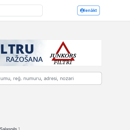
Ienākt
Jumtu segumi
Salaspils
1