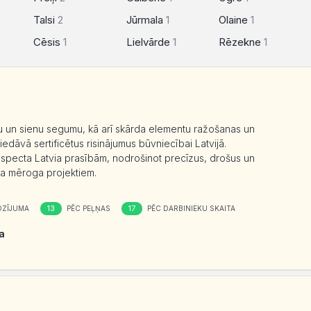
Talsi
2
Jūrmala
1
Olaine
1
Cēsis
1
Lielvārde
1
Rēzekne
1
u un sienu segumu, kā arī skārda elementu ražošanas un
āvā sertificētus risinājumus būvniecībai Latvijā.
nspecta Latvia prasībām, nodrošinot precīzus, drošus un
da mēroga projektiem.
13
17
OZĪJUMA
PĒC PEĻŅAS
PĒC DARBINIEKU SKAITA
a