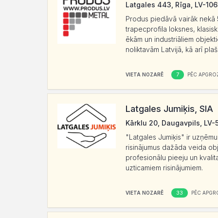
Latgales 443, Rīga, LV-10
Produs piedāvā vairāk nekā 
trapecprofila loksnes, klasis
ēkām un industriāliem objekt
noliktavām Latvijā, kā arī pla
7
VIETA NOZARĒ
PĒC APGRO
Latgales Jumiķis, SIA
Kārklu 20, Daugavpils, LV-
"Latgales Jumiķis" ir uzņēmu
risinājumus dažāda veida obj
profesionālu pieeju un kvalit
uzticamiem risinājumiem.
33
VIETA NOZARĒ
PĒC APGR