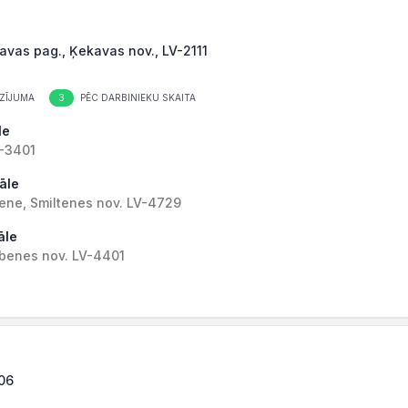
kavas pag., Ķekavas nov., LV-2111
3
ZĪJUMA
PĒC DARBINIEKU SKAITA
le
V-3401
iāle
tene, Smiltenes nov. LV-4729
āle
lbenes nov. LV-4401
006