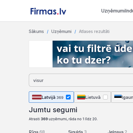
Uzņēmumi
Ind
Sākums
Uzņēmumi
Atlases rezultāti
Latvijā
Lietuvā
Igaun
369
Jumtu segumi
Atrasti
369
uzņēmumi, rāda no 1 līdz 20.
Rīga
68
Sigulda
3
Jelgava
2