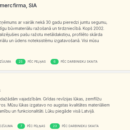
mercfirma, SIA
 uzņēmums ar vairāk nekā 30 gadu pieredzi jumtu segumu,
tīgu būvmateriālu ražošanā un tirdzniecībā. Kopš 2002.
lizējušies pašu ražotu metāldakstiņu, profilēto skārda
iālu un ūdens noteksistēmu izgatavošanā. Visi mūsu
25
6
ZĪJUMA
PĒC PEĻŅAS
PĒC DARBINIEKU SKAITA
3
 dažādām vajadzībām. Grīdas revīzijas lūkas, zemflīžu
ros. Mūsu lūkas izgatavo no augstas kvalitātes materiāliem
amību un funkcionalitāti. Lūku piegāde visā Latvijā.
7
23
OZĪJUMA
PĒC PEĻŅAS
PĒC DARBINIEKU SKAITA