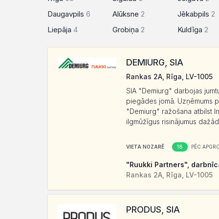
Daugavpils
6
Alūksne
2
Jēkabpils
2
Liepāja
4
Grobiņa
2
Kuldīga
2
DEMIURG, SIA
Rankas 2A, Rīga, LV-1005
SIA "Demiurg" darbojas jumt
piegādes jomā. Uzņēmums pied
"Demiurg" ražošana atbilst I
ilgmūžīgus risinājumus dažā
18
VIETA NOZARĒ
PĒC APGR
"Ruukki Partners", darbnīc
Rankas 2A, Rīga, LV-1005
PRODUS, SIA