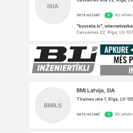
ISIA
8
VIETA NOZARĒ
PĒC APGRO
"buvseta.lv", internetveika
Cesvaines 22, Rīga, LV-10
BMI Latvija, SIA
Tīraines iela 1, Rīga, LV-10
BMILS
11
VIETA NOZARĒ
PĒC APGRO