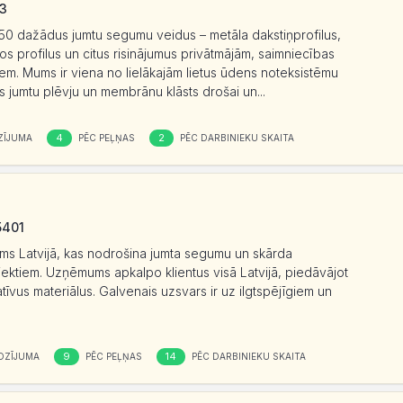
63
50 dažādus jumtu segumu veidus – metāla dakstiņprofilus,
kos profilus un citus risinājumus privātmājām, saimniecības
iem. Mums ir viena no lielākajām lietus ūdens noteksistēmu
šs jumtu plēvju un membrānu klāsts drošai un...
4
2
ZĪJUMA
PĒC PEĻŅAS
PĒC DARBINIEKU SKAITA
5401
ms Latvijā, kas nodrošina jumta segumu un skārda
ektiem. Uzņēmums apkalpo klientus visā Latvijā, piedāvājot
atīvus materiālus. Galvenais uzsvars ir uz ilgtspējīgiem un
9
14
OZĪJUMA
PĒC PEĻŅAS
PĒC DARBINIEKU SKAITA