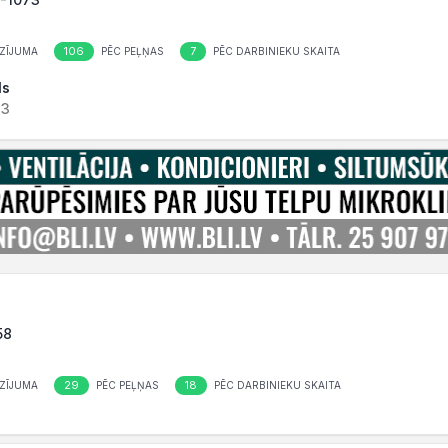
106
7
ZĪJUMA
PĒC PEĻŅAS
PĒC DARBINIEKU SKAITA
ls
73
58
29
18
ZĪJUMA
PĒC PEĻŅAS
PĒC DARBINIEKU SKAITA