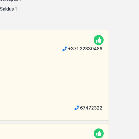
Saldus
1
+371 22330488
67472322