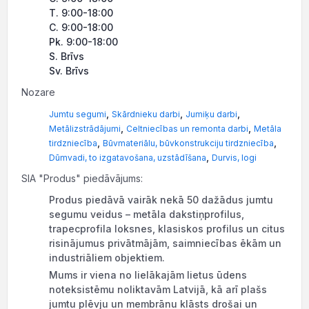
T. 9:00-18:00
C. 9:00-18:00
Pk. 9:00-18:00
S. Brīvs
Sv. Brīvs
Nozare
,
,
,
Jumtu segumi
Skārdnieku darbi
Jumiķu darbi
,
,
Metālizstrādājumi
Celtniecības un remonta darbi
Metāla
,
,
tirdzniecība
Būvmateriālu, būvkonstrukciju tirdzniecība
,
Dūmvadi, to izgatavošana, uzstādīšana
Durvis, logi
SIA "Produs" piedāvājums:
Produs piedāvā vairāk nekā 50 dažādus jumtu
segumu veidus – metāla dakstiņprofilus,
trapecprofila loksnes, klasiskos profilus un citus
risinājumus privātmājām, saimniecības ēkām un
industriāliem objektiem.
Mums ir viena no lielākajām lietus ūdens
noteksistēmu noliktavām Latvijā, kā arī plašs
jumtu plēvju un membrānu klāsts drošai un