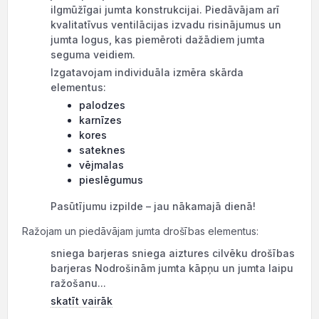
ilgmūžīgai jumta konstrukcijai. Piedāvājam arī
kvalitatīvus ventilācijas izvadu risinājumus un
jumta logus, kas piemēroti dažādiem jumta
seguma veidiem.
Izgatavojam individuāla izmēra skārda
elementus:
palodzes
karnīzes
kores
sateknes
vējmalas
pieslēgumus
Pasūtījumu izpilde – jau nākamajā dienā!
Ražojam un piedāvājam jumta drošības elementus:
sniega barjeras sniega aiztures cilvēku drošības
barjeras Nodrošinām jumta kāpņu un jumta laipu
ražošanu...
skatīt vairāk