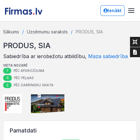
Ienākt
Sākums
Uzņēmumu saraksts
PRODUS, SIA
PRODUS, SIA
Sabiedrība ar ierobežotu atbildību,
Maza sabiedrība
VIETA NOZARĒ
7
PĒC APGROZĪJUMA
4
PĒC PEĻŅAS
2
PĒC DARBINIEKU SKAITA
Pamatdati