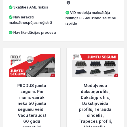
Skatīties AML riskus
VID nodokļu maksātāju
Nav ieraksti
reitings B - Jāuzlabo saistību
maksātnespējas reģistrā
izpilde
Nav likvidācijas procesa
PRODUS jumtu
Moduļveida
segumi. Pie
dakstiņprofils,
mums vairāk
Dakstiņprofils,
nekā 50 jumta
Dakstiņveida
segumu veidi.
profils, Tērauda
Vācu tērauds!
šindelis,
60 gadu
Trapeces profili,