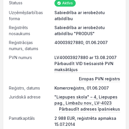
Statuss
Aktīvs
Uzņēmējdarbības
Sabiedrība ar ierobežotu
forma
atbildību
Reģistrēts
Sabiedrība ar ierobežotu
nosaukums
atbildību "PRODUS"
Reģistrācijas
40003927880, 01.06.2007
numurs, datums
PVN numurs
LV40003927880 ar 13.08.2007
Pārbaudīt VID tiešsaistē PVN
maksātājus
Eiropas PVN reģistrs
Reģistrs, datums
Komercreģistrs, 01.06.2007
Juridiskā adrese
"Liepupes skola" – 4, Liepupes
pag., Limbažu nov., LV-4023
Pārbaudīt adreses īpašniekus
Pamatkapitāls
2 988 EUR, reģistrēta apmaksa
15.07.2014