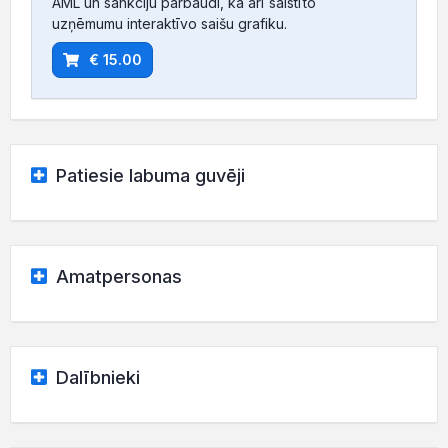
AML un sankciju pārbaudi, kā arī saistīto
uzņēmumu interaktīvo saišu grafiku.
€ 15.00
Patiesie labuma guvēji
Amatpersonas
Dalībnieki