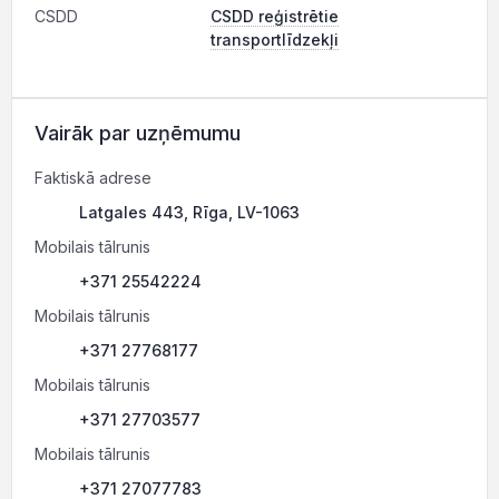
CSDD
CSDD reģistrētie
transportlīdzekļi
Vairāk par uzņēmumu
Faktiskā adrese
Latgales 443, Rīga, LV-1063
Mobilais tālrunis
+371 25542224
Mobilais tālrunis
+371 27768177
Mobilais tālrunis
+371 27703577
Mobilais tālrunis
+371 27077783