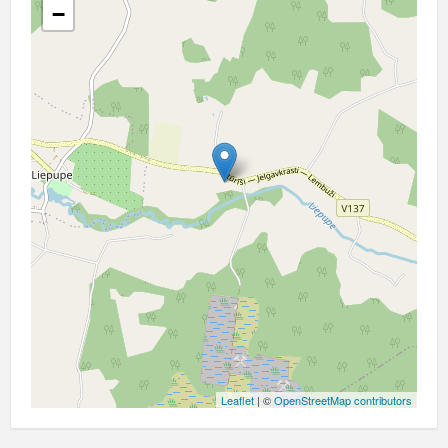
−
Leaflet
| ©
OpenStreetMap contributors