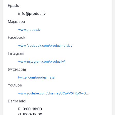
Epasts
info@produs.lv
Mājaslapa
www.produs.lv
Facebook
www.facebook.com/produsmetal.lv
Instagram
www.instagram.com/produs.lv/
twitter.com
twitter.com/produsmetal
Youtube
www.youtube.com/channel/UCuPV0FRpGwDuDw7D7yap46w/videos
Darba laiki
P. 9:00-18:00
O. 9:00-18:00