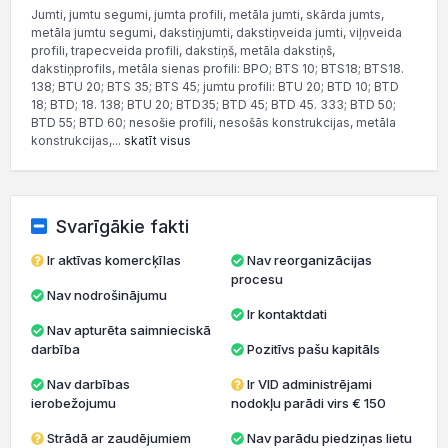
Jumti, jumtu segumi, jumta profili, metāla jumti, skārda jumts,
metāla jumtu segumi, dakstiņjumti, dakstiņveida jumti, viļņveida
profili, trapecveida profili, dakstiņš, metāla dakstiņš,
dakstiņprofils, metāla sienas profili: BPO; BTS 10; BTS18; BTS18.
138; BTU 20; BTS 35; BTS 45; jumtu profili: BTU 20; BTD 10; BTD
18; BTD; 18. 138; BTU 20; BTD35; BTD 45; BTD 45. 333; BTD 50;
BTD 55; BTD 60; nesošie profili, nesošās konstrukcijas, metāla
konstrukcijas,...
skatīt visus
Svarīgākie fakti
Ir aktīvas komercķīlas
Nav reorganizācijas
procesu
Nav nodrošinājumu
Ir kontaktdati
Nav apturēta saimnieciskā
darbība
Pozitīvs pašu kapitāls
Nav darbības
Ir VID administrējami
ierobežojumu
nodokļu parādi virs € 150
Strādā ar zaudējumiem
Nav parādu piedziņas lietu