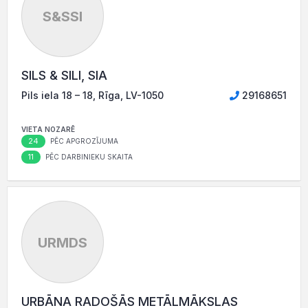
S&SSI
SILS & SILI, SIA
Pils iela 18 – 18, Rīga, LV-1050
29168651
VIETA NOZARĒ
24
PĒC APGROZĪJUMA
11
PĒC DARBINIEKU SKAITA
URMDS
URBĀNA RADOŠĀS METĀLMĀKSLAS