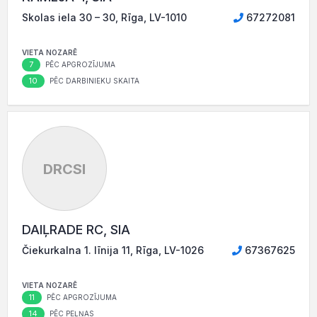
Skolas iela 30 – 30, Rīga, LV-1010
67272081
VIETA NOZARĒ
7
PĒC APGROZĪJUMA
10
PĒC DARBINIEKU SKAITA
DRCSI
DAIĻRADE RC, SIA
Čiekurkalna 1. līnija 11, Rīga, LV-1026
67367625
VIETA NOZARĒ
11
PĒC APGROZĪJUMA
14
PĒC PEĻŅAS