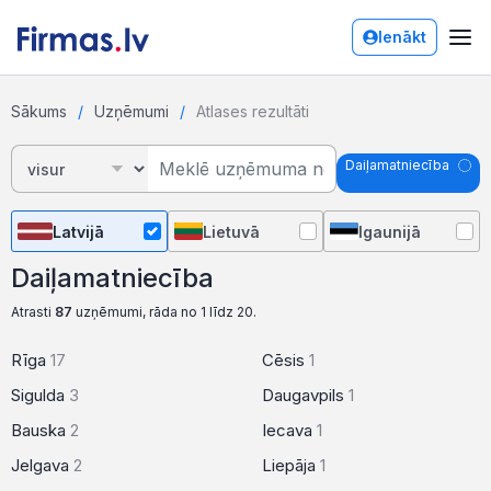
Ienākt
Sākums
Uzņēmumi
Atlases rezultāti
Daiļamatniecība
Latvijā
Lietuvā
Igaunijā
Daiļamatniecība
Atrasti
87
uzņēmumi, rāda no 1 līdz 20.
Rīga
17
Cēsis
1
Sigulda
3
Daugavpils
1
Bauska
2
Iecava
1
Jelgava
2
Liepāja
1