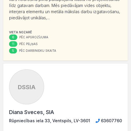
līdz gatavam darbam. Mēs piedāvājam vides objektu,
interjera elementu un metāla mākslas darbu izgatavošanu,
piedāvājot unikālas,...
VIETA NOZARĒ
6
PĒC APGROZĪJUMA
11
PĒC PEĻŅAS
5
PĒC DARBINIEKU SKAITA
DSSIA
Diana Sveces, SIA
Rūpniecības iela 33, Ventspils, LV-3601
63607760