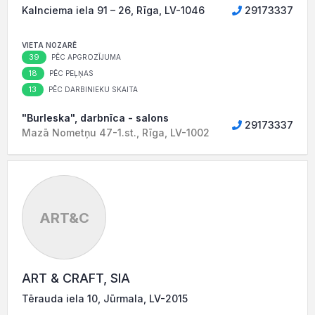
Kalnciema iela 91 – 26, Rīga, LV-1046
29173337
VIETA NOZARĒ
39
PĒC APGROZĪJUMA
18
PĒC PEĻŅAS
13
PĒC DARBINIEKU SKAITA
"Burleska", darbnīca - salons
29173337
Mazā Nometņu 47-1.st., Rīga, LV-1002
ART&C
ART & CRAFT, SIA
Tērauda iela 10, Jūrmala, LV-2015