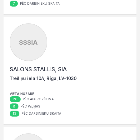
7
PĒC DARBINIEKU SKAITA
SSSIA
SALONS STALLIS, SIA
Treiliņu iela 10A, Rīga, LV-1030
VIETA NOZARĒ
20
PĒC APGROZĪJUMA
8
PĒC PEĻŅAS
13
PĒC DARBINIEKU SKAITA