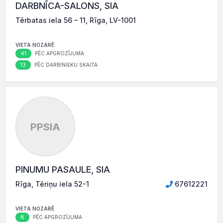
DARBNĪCA-SALONS, SIA
Tērbatas iela 56 – 11, Rīga, LV-1001
VIETA NOZARĒ
41
PĒC APGROZĪJUMA
13
PĒC DARBINIEKU SKAITA
PPSIA
PINUMU PASAULE, SIA
Rīga, Tēriņu iela 52-1
67612221
VIETA NOZARĒ
8
PĒC APGROZĪJUMA