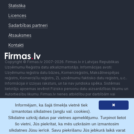
Statistika
Licences
Sadarbības partneri
Atsauksmes
Kontakti
Copyright © Firmas.lv 2007-2026. Firmas.lv ir Latvijas Republikas
Uzņēmumu Reģistra datu atkalizmantotājs. Informācijas avoti:
Uzņēmumu reģistra datu bāzes, Komercreģistrs, Maksātnespējas
reģistrs, Komercķīlu reģistrs, ZL uzņēmumu faktisko datu reģistrs, u.c..
Informācijai ir izziņas raksturs, un tai nav juridiska spēka. Sistēmas
lietotājs apņemas ievērot Fizisko personu datu aizsardzības likumu un
Autortiesību likumu. Firmas.lv nenes atbildību par darbībām vai
lēmumiem, kas balstīti uz saņemto pakalpojumu. Lietotājam aizliegts
izmantot jebkādas automatizētas sistēmas vai iekārtas (robotus)
Informējam, ka šajā tīmekļa vietnē tiek
✖
piekļuvei sistēmai bez rakstiskas saskaņošanas ar Firmas.lv. Galvenā
izmantotas sīkdatnes (angļu val. cookies).
redaktore: Ingūna Pempere.
Sīkdatne uzkrāj datus par vietnes apmeklējumu. Turpinot lietot
Lietošanas noteikumi
Privātuma politika
Norēķini ar
šo vietni, Jūs piekrītat, ka mēs uzkrāsim un izmantosim
sīkdatnes Jūsu ierīcē. Savu piekrišanu Jūs jebkurā laikā varat