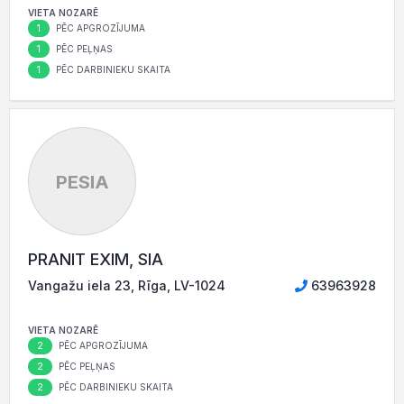
VIETA NOZARĒ
1
PĒC APGROZĪJUMA
1
PĒC PEĻŅAS
1
PĒC DARBINIEKU SKAITA
PESIA
PRANIT EXIM, SIA
Vangažu iela 23, Rīga, LV-1024
63963928
VIETA NOZARĒ
2
PĒC APGROZĪJUMA
2
PĒC PEĻŅAS
2
PĒC DARBINIEKU SKAITA