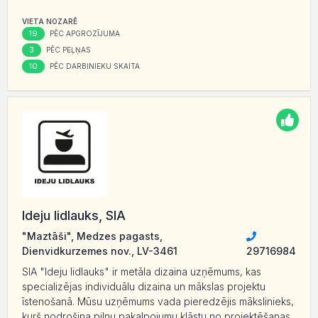
VIETA NOZARĒ
19
PĒC APGROZĪJUMA
3
PĒC PEĻŅAS
10
PĒC DARBINIEKU SKAITA
Ideju lidlauks, SIA
"Maztāši", Medzes pagasts,
Dienvidkurzemes nov., LV-3461
29716984
SIA "Ideju lidlauks" ir metāla dizaina uzņēmums, kas
specializējas individuālu dizaina un mākslas projektu
īstenošanā. Mūsu uzņēmums vada pieredzējis mākslinieks,
kurš nodrošina pilnu pakalpojumu klāstu no projektēšanas