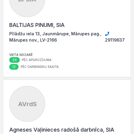
BALTIJAS PINUMI, SIA
Pīlādžu iela 13, Jaunmārupe, Mārupes pag.,
Mārupes nov., LV-2166
29119637
VIETA NOZARĒ
29
PĒC APGROZĪJUMA
13
PĒC DARBINIEKU SKAITA
AVrdS
Agneses Vaļinieces radošā darbnīca, SIA