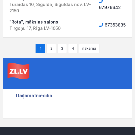
Turaidas 10, Sigulda, Siguldas nov. LV-
67976642
2150
"Rota", mākslas salons
67353835
Tirgoņu 17, Rīga LV-1050
1
2
3
4
nākamā