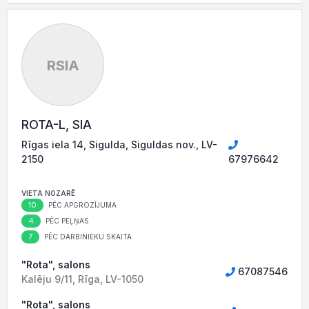
RSIA
ROTA-L, SIA
Rīgas iela 14, Sigulda, Siguldas nov., LV-
2150
67976642
VIETA NOZARĒ
10
PĒC APGROZĪJUMA
4
PĒC PEĻŅAS
7
PĒC DARBINIEKU SKAITA
"Rota", salons
67087546
Kalēju 9/11, Rīga, LV-1050
"Rota", salons