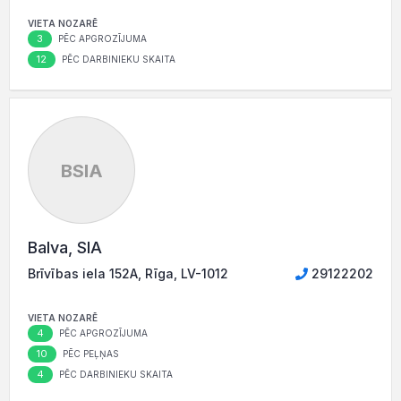
VIETA NOZARĒ
3
PĒC APGROZĪJUMA
12
PĒC DARBINIEKU SKAITA
BSIA
Balva, SIA
Brīvības iela 152A, Rīga, LV-1012
29122202
VIETA NOZARĒ
4
PĒC APGROZĪJUMA
10
PĒC PEĻŅAS
4
PĒC DARBINIEKU SKAITA