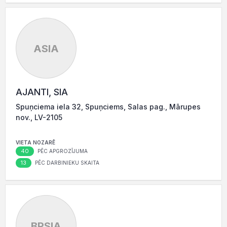
ASIA
AJANTI, SIA
Spuņciema iela 32, Spuņciems, Salas pag., Mārupes
nov., LV-2105
VIETA NOZARĒ
40
PĒC APGROZĪJUMA
13
PĒC DARBINIEKU SKAITA
BPSIA