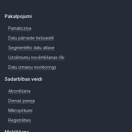
Pakalpojumi
Pamatizziņa
Datu pārraide tiešsaistē
Segmentēto datu atlase
Uzņēmumu novērtēšanas rīki
Datu izmaiņu monitorings
Sadarbības veidi
Abonēšana
Dienas pieeja
Mikropirkumi
Reģistrēties
Meklēšana