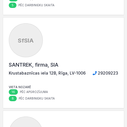
5
PĒC DARBINIEKU SKAITA
SfSIA
SANTREK, firma, SIA
Krustabaznīcas iela 12B, Rīga, LV-1006
29209223
VIETA NOZARĒ
16
PĒC APGROZĪJUMA
8
PĒC DARBINIEKU SKAITA