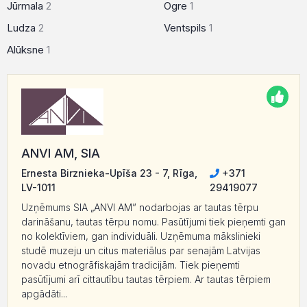
Jūrmala
2
Ogre
1
Ludza
2
Ventspils
1
Alūksne
1
ANVI AM, SIA
Ernesta Birznieka-Upīša 23 - 7, Rīga,
+371
LV-1011
29419077
Uzņēmums SIA „ANVI AM” nodarbojas ar tautas tērpu
darināšanu, tautas tērpu nomu. Pasūtījumi tiek pieņemti gan
no kolektīviem, gan individuāli. Uzņēmuma mākslinieki
studē muzeju un citus materiālus par senajām Latvijas
novadu etnogrāfiskajām tradicijām. Tiek pieņemti
pasūtījumi arī cittautību tautas tērpiem. Ar tautas tērpiem
apgādāti...