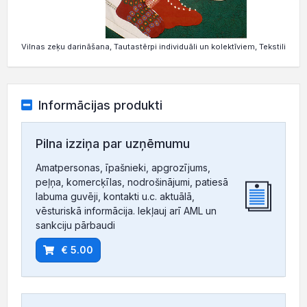
Vilnas zeķu darināšana, Tautastērpi individuāli un kolektīviem, Tekstilizstr
Informācijas produkti
Pilna izziņa par uzņēmumu
Amatpersonas, īpašnieki, apgrozījums,
peļņa, komercķīlas, nodrošinājumi, patiesā
labuma guvēji, kontakti u.c. aktuālā,
vēsturiskā informācija. Iekļauj arī AML un
sankciju pārbaudi
€ 5.00