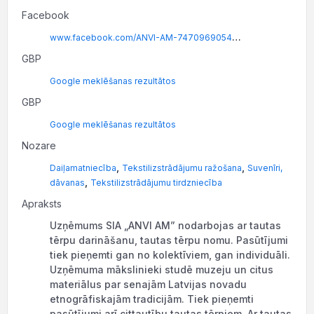
Facebook
www.facebook.com/ANVI-AM-747096905440009
GBP
Google meklēšanas rezultātos
GBP
Google meklēšanas rezultātos
Nozare
,
,
Daiļamatniecība
Tekstilizstrādājumu ražošana
Suvenīri,
,
dāvanas
Tekstilizstrādājumu tirdzniecība
Apraksts
Uzņēmums SIA „ANVI AM” nodarbojas ar tautas
tērpu darināšanu, tautas tērpu nomu. Pasūtījumi
tiek pieņemti gan no kolektīviem, gan individuāli.
Uzņēmuma mākslinieki studē muzeju un citus
materiālus par senajām Latvijas novadu
etnogrāfiskajām tradicijām. Tiek pieņemti
pasūtījumi arī cittautību tautas tērpiem. Ar tautas