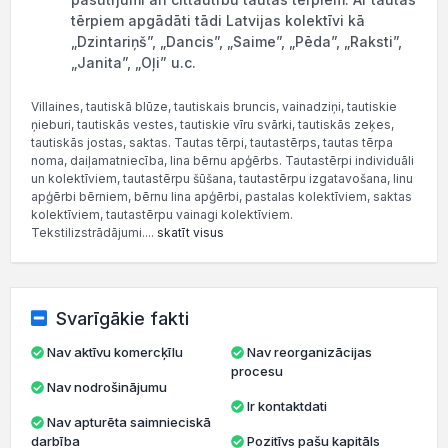
tērpiem apgādāti tādi Latvijas kolektīvi kā
„Dzintariņš”, „Dancis”, „Saime”, „Pēda”, „Raksti”,
„Janita”, „Oļi” u.c.
Villaines, tautiskā blūze, tautiskais bruncis, vainadziņi, tautiskie
ņieburi, tautiskās vestes, tautiskie vīru svārki, tautiskās zeķes,
tautiskās jostas, saktas. Tautas tērpi, tautastērps, tautas tērpa
noma, daiļamatniecība, lina bērnu apģērbs. Tautastērpi individuāli
un kolektīviem, tautastērpu šūšana, tautastērpu izgatavošana, linu
apģērbi bērniem, bērnu lina apģērbi, pastalas kolektīviem, saktas
kolektīviem, tautastērpu vainagi kolektīviem.
Tekstilizstrādājumi....
skatīt visus
Svarīgākie fakti
Nav aktīvu komercķīlu
Nav reorganizācijas
procesu
Nav nodrošinājumu
Ir kontaktdati
Nav apturēta saimnieciskā
darbība
Pozitīvs pašu kapitāls