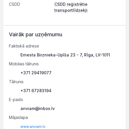
CSDD
CSDD reģistrētie
transportlīdzekļi
Vairāk par uzņēmumu
Faktiskā adrese
Ernesta Birznieka-Upīša 23 - 7, Rīga, LV-1011
Mobilais tālrunis
+371 29419077
Tālrunis
+371 67283194
E-pasts
anviam@inbox.lv
Mājaslapa
www.anviam.lv