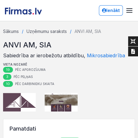
Ienākt
Sākums
Uzņēmumu saraksts
ANVI AM, SIA
ANVI AM, SIA
Sabiedrība ar ierobežotu atbildību,
Mikrosabiedrība
VIETA NOZARĒ
19
PĒC APGROZĪJUMA
3
PĒC PEĻŅAS
10
PĒC DARBINIEKU SKAITA
Pamatdati