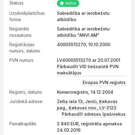
Statuss
Aktīvs
Uzņēmējdarbības
Sabiedrība ar ierobežotu
forma
atbildību
Reģistrēts
Sabiedrība ar ierobežotu
nosaukums
atbildību "ANVI AM"
Reģistrācijas
40003513270, 10.10.2000
numurs, datums
PVN numurs
LV40003513270 ar 20.07.2001
Pārbaudīt VID tiešsaistē PVN
maksātājus
Eiropas PVN reģistrs
Reģistrs, datums
Komercreģistrs, 14.12.2004
Juridiskā adrese
Zelta iela 13, Jenči, Ķekavas
pag., Ķekavas nov., LV-2123
Pārbaudīt adreses īpašniekus
Pamatkapitāls
2 840 EUR, reģistrēta apmaksa
24.03.2016