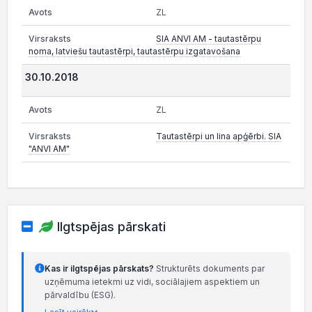
ZL
SIA ANVI AM - tautastērpu
noma, latviešu tautastērpi, tautastērpu izgatavošana
30.10.2018
ZL
Tautastērpi un lina apģērbi. SIA
"ANVI AM"
Ilgtspējas pārskati
Kas ir ilgtspējas pārskats?
Strukturēts dokuments par
uzņēmuma ietekmi uz vidi, sociālajiem aspektiem un
pārvaldību (ESG).