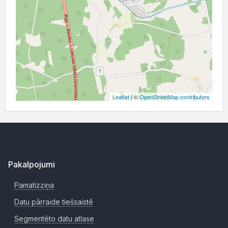
Leaflet
| ©
OpenStreetMap contributors
Pakalpojumi
Pamatizziņa
Datu pārraide tiešsaistē
Segmentēto datu atlase