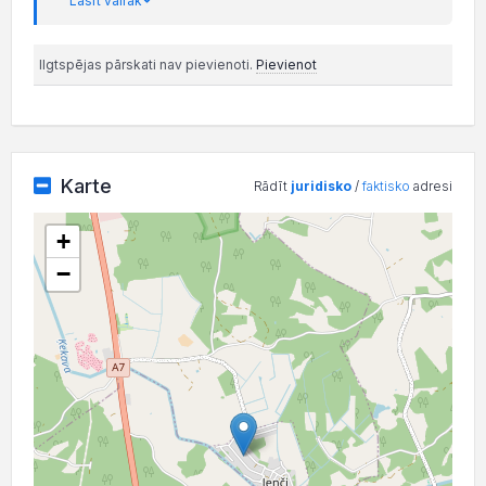
Lasīt vairāk
Ilgtspējas pārskati nav pievienoti.
Pievienot
Karte
Rādīt
juridisko
/
faktisko
adresi
+
−