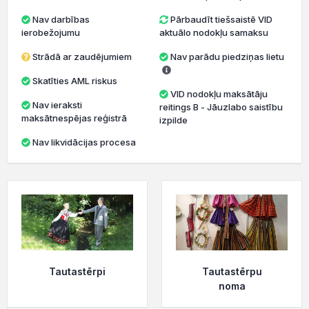
Nav darbības
Pārbaudīt tiešsaistē VID
ierobežojumu
aktuālo nodokļu samaksu
Strādā ar zaudējumiem
Nav parādu piedziņas lietu
Skatīties AML riskus
VID nodokļu maksātāju
Nav ieraksti
reitings B - Jāuzlabo saistību
maksātnespējas reģistrā
izpilde
Nav likvidācijas procesa
Tautastērpi
Tautastērpu
noma