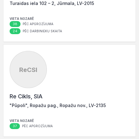
Turaidas iela 102 – 2, Jūrmala, LV-2015
VIETA NOZARĒ
38
PĒC APGROZĪJUMA
24
PĒC DARBINIEKU SKAITA
ReCSI
Re Cikls, SIA
"Pūpoli", Ropažu pag., Ropažu nov., LV-2135
VIETA NOZARĒ
37
PĒC APGROZĪJUMA