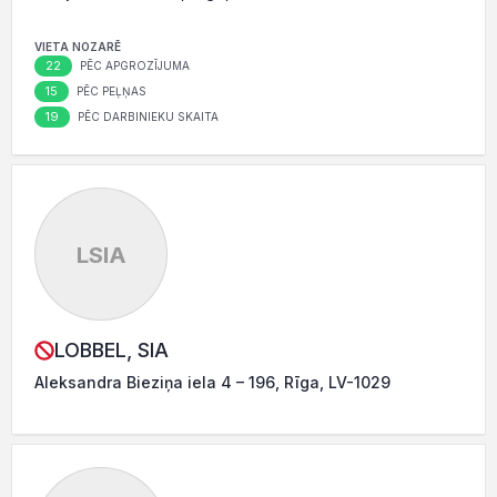
VIETA NOZARĒ
22
PĒC APGROZĪJUMA
15
PĒC PEĻŅAS
19
PĒC DARBINIEKU SKAITA
LSIA
LOBBEL, SIA
Aleksandra Bieziņa iela 4 – 196, Rīga, LV-1029