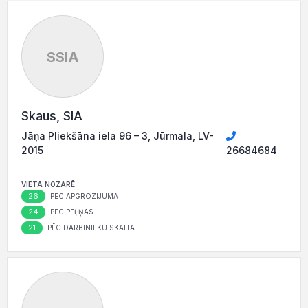
SSIA
Skaus, SIA
Jāņa Pliekšāna iela 96 – 3, Jūrmala, LV-
2015
26684684
VIETA NOZARĒ
26
PĒC APGROZĪJUMA
24
PĒC PEĻŅAS
21
PĒC DARBINIEKU SKAITA