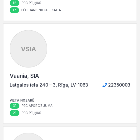
12
PĒC PEĻŅAS
17
PĒC DARBINIEKU SKAITA
VSIA
Vaania, SIA
Latgales iela 240 – 3, Rīga, LV-1063
22350003
VIETA NOZARĒ
31
PĒC APGROZĪJUMA
21
PĒC PEĻŅAS