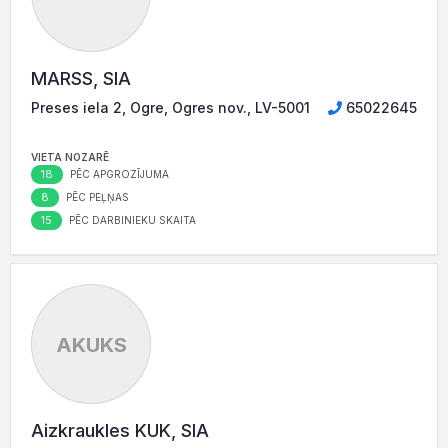
MARSS, SIA
Preses iela 2, Ogre, Ogres nov., LV-5001
65022645
VIETA NOZARĒ
18
PĒC APGROZĪJUMA
8
PĒC PEĻŅAS
15
PĒC DARBINIEKU SKAITA
AKUKS
Aizkraukles KUK, SIA