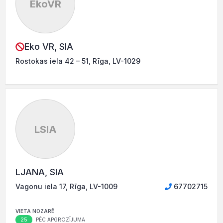
EkoVR
Eko VR, SIA
Rostokas iela 42 – 51, Rīga, LV-1029
LSIA
LJANA, SIA
Vagonu iela 17, Rīga, LV-1009
67702715
VIETA NOZARĒ
25
PĒC APGROZĪJUMA