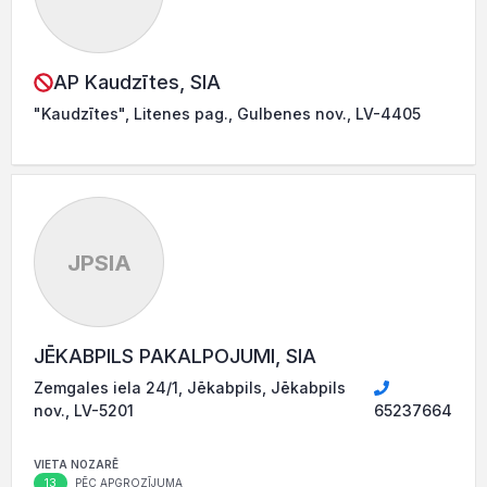
AP Kaudzītes, SIA
"Kaudzītes", Litenes pag., Gulbenes nov., LV-4405
JPSIA
JĒKABPILS PAKALPOJUMI, SIA
Zemgales iela 24/1, Jēkabpils, Jēkabpils
nov., LV-5201
65237664
VIETA NOZARĒ
13
PĒC APGROZĪJUMA