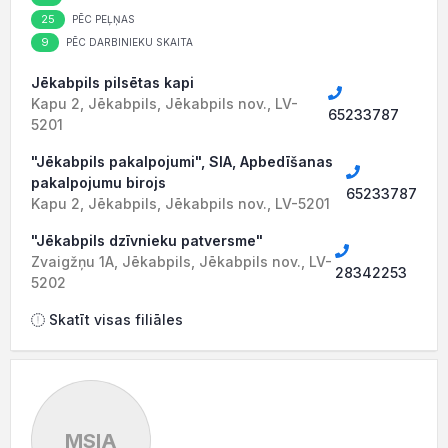
25
PĒC PEĻŅAS
9
PĒC DARBINIEKU SKAITA
Jēkabpils pilsētas kapi
Kapu 2, Jēkabpils, Jēkabpils nov., LV-
65233787
5201
"Jēkabpils pakalpojumi", SIA, Apbedīšanas
pakalpojumu birojs
65233787
Kapu 2, Jēkabpils, Jēkabpils nov., LV-5201
"Jēkabpils dzīvnieku patversme"
Zvaigžņu 1A, Jēkabpils, Jēkabpils nov., LV-
28342253
5202
Skatīt visas filiāles
MSIA