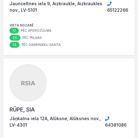
Jaunceltnes iela 9, Aizkraukle, Aizkraukles
nov., LV-5101
65122266
VIETA NOZARĒ
17
PĒC APGROZĪJUMA
26
PĒC PEĻŅAS
14
PĒC DARBINIEKU SKAITA
RSIA
RŪPE, SIA
Jāņkalna iela 12A, Alūksne, Alūksnes nov.,
LV-4301
64381086