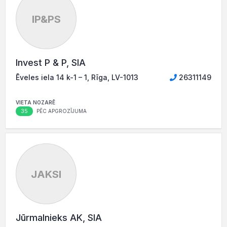
IP&PS
Invest P & P, SIA
Ēveles iela 14 k-1 – 1, Rīga, LV-1013
26311149
VIETA NOZARĒ
35
PĒC APGROZĪJUMA
JAKSI
Jūrmalnieks AK, SIA