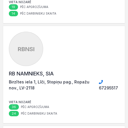
VIETA NOZARĒ
19
PĒC APGROZĪJUMA
14
PĒC DARBINIEKU SKAITA
RBNSI
RB NAMNIEKS, SIA
Birzītes iela 1, Līči, Stopiņu pag., Ropažu
nov., LV-2118
67295517
VIETA NOZARĒ
36
PĒC APGROZĪJUMA
24
PĒC DARBINIEKU SKAITA