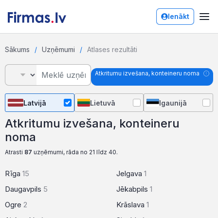
Ienākt
Sākums
Uzņēmumi
Atlases rezultāti
Atkritumu izvešana, konteineru noma
Latvijā
Lietuvā
Igaunijā
Atkritumu izvešana, konteineru
noma
Atrasti
87
uzņēmumi, rāda no 21 līdz 40.
Rīga
15
Jelgava
1
Daugavpils
5
Jēkabpils
1
Ogre
2
Krāslava
1