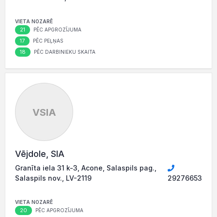
VIETA NOZARĒ
21
PĒC APGROZĪJUMA
17
PĒC PEĻŅAS
18
PĒC DARBINIEKU SKAITA
VSIA
Vējdole, SIA
Granīta iela 31 k-3, Acone, Salaspils pag.,
Salaspils nov., LV-2119
29276653
VIETA NOZARĒ
20
PĒC APGROZĪJUMA