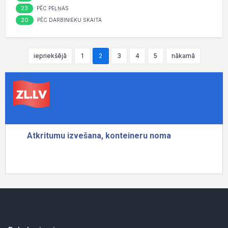
23
PĒC PEĻŅAS
20
PĒC DARBINIEKU SKAITA
iepriekšējā
1
2
3
4
5
nākamā