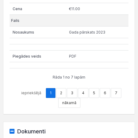
€11.00
Gada pārskats 2023
PDF
Rāda 1 no 7 lapām
iepriekšējā
1
2
3
4
5
6
7
nākamā
Dokumenti