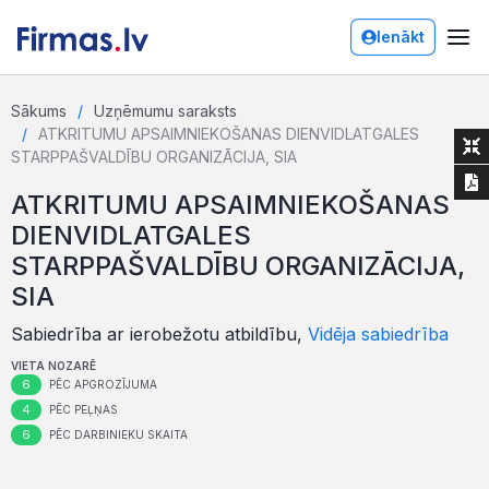
Ienākt
Sākums
Uzņēmumu saraksts
ATKRITUMU APSAIMNIEKOŠANAS DIENVIDLATGALES
STARPPAŠVALDĪBU ORGANIZĀCIJA, SIA
ATKRITUMU APSAIMNIEKOŠANAS
DIENVIDLATGALES
STARPPAŠVALDĪBU ORGANIZĀCIJA,
SIA
Sabiedrība ar ierobežotu atbildību,
Vidēja sabiedrība
VIETA NOZARĒ
6
PĒC APGROZĪJUMA
4
PĒC PEĻŅAS
6
PĒC DARBINIEKU SKAITA