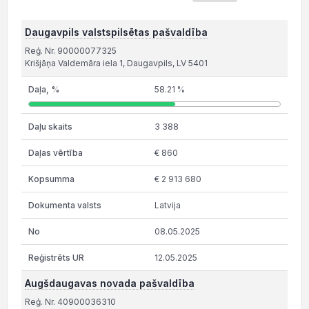
Daugavpils valstspilsētas pašvaldība
Reģ. Nr. 90000077325
Krišjāņa Valdemāra iela 1, Daugavpils, LV 5401
58.21 %
3 388
€ 860
€ 2 913 680
Latvija
08.05.2025
12.05.2025
Augšdaugavas novada pašvaldība
Reģ. Nr. 40900036310