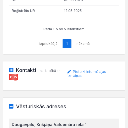
12.05.2025
Rāda 1–5 no 5 ierakstiem
iepriekšējā
1
nākamā
Kontakti
sadarbībā ar
Pieteikt informācijas
izmaiņas
Vēsturiskās adreses
Daugavpils, Krišjāņa Valdemāra iela 1