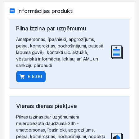
Informācijas produkti
Pilna izziņa par uzņēmumu
Amatpersonas, īpašnieki, apgrozījums,
peļņa, komercķīlas, nodrošinājumi, patiesā
labuma guvēji, kontakti u.c. aktuālā,
vēsturiskā informācija. Iekļauj arī AML un
sankciju pārbaudi
€ 5.00
Vienas dienas piekļuve
Pilnas izziņas par uzņēmumiem
neierobežotā daudzumā 24h -
amatpersonas, īpašnieki, apgrozījums,
peļņa, komercķīlas, nodrošinājumi, nodokļu