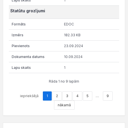
1
Statūtu grozījumi
EDOC
182.33 KB
23.09.2024
10.09.2024
1
Rāda 1 no 9 lapām
iepriekšējā
1
2
3
4
5
…
9
nākamā