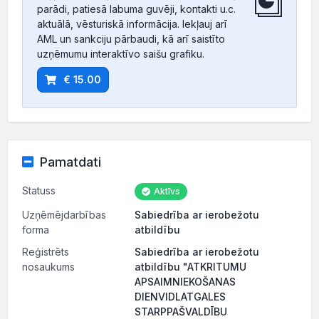
parādi, patiesā labuma guvēji, kontakti u.c.
aktuālā, vēsturiskā informācija. Iekļauj arī
AML un sankciju pārbaudi, kā arī saistīto
uzņēmumu interaktīvo saišu grafiku.
€ 15.00
Pamatdati
Statuss
Aktīvs
Uzņēmējdarbības
Sabiedrība ar ierobežotu
forma
atbildību
Reģistrēts
Sabiedrība ar ierobežotu
nosaukums
atbildību "ATKRITUMU
APSAIMNIEKOŠANAS
DIENVIDLATGALES
STARPPAŠVALDĪBU