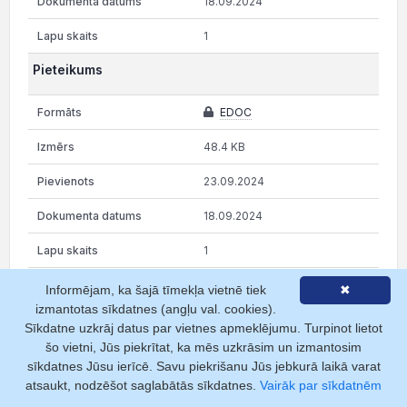
18.09.2024
1
Pieteikums
EDOC
48.4 KB
23.09.2024
18.09.2024
1
Informējam, ka šajā tīmekļa vietnē tiek
✖
Rāda 1 no 18 lapām
izmantotas sīkdatnes (angļu val. cookies).
Sīkdatne uzkrāj datus par vietnes apmeklējumu. Turpinot lietot
iepriekšējā
1
2
3
4
5
…
18
šo vietni, Jūs piekrītat, ka mēs uzkrāsim un izmantosim
sīkdatnes Jūsu ierīcē. Savu piekrišanu Jūs jebkurā laikā varat
nākamā
atsaukt, nodzēšot saglabātās sīkdatnes.
Vairāk par sīkdatnēm
Nepubliskās daļas dokumentiem (piem., protokoli, pilnvaras,