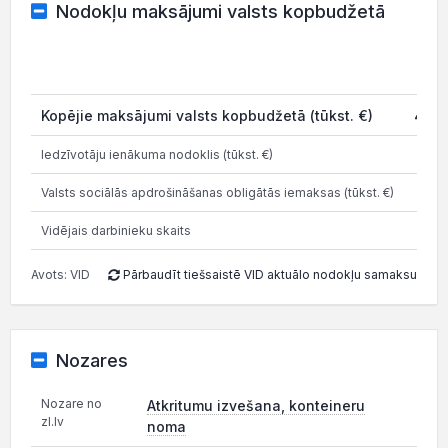
Nodokļu maksājumi valsts kopbudžetā
2
Kopējie maksājumi valsts kopbudžetā (tūkst. €)
4 25
Iedzīvotāju ienākuma nodoklis (tūkst. €)
22
Valsts sociālās apdrošināšanas obligātās iemaksas (tūkst. €)
52
Vidējais darbinieku skaits
Avots: VID
Pārbaudīt tiešsaistē VID aktuālo nodokļu samaksu
Nozares
Nozare no
Atkritumu izvešana, konteineru
zl.lv
noma