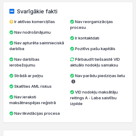
Svarīgākie fakti
Ir aktīvas komercķīlas
Nav reorganizācijas
procesu
Nav nodrošinājumu
Ir kontaktdati
Nav apturēta saimnieciskā
darbība
Pozitīvs pašu kapitāls
Nav darbības
Pārbaudīt tiešsaistē VID
ierobežojumu
aktuālo nodokļu samaksu
Strādā ar peļņu
Nav parādu piedziņas lietu
Skatīties AML riskus
VID nodokļu maksātāju
Nav ieraksti
reitings A - Laba saistību
maksātnespējas reģistrā
izpilde
Nav likvidācijas procesa