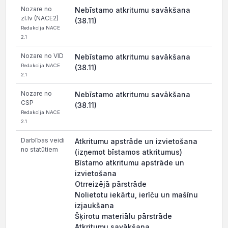
Nozare no
Nebīstamo atkritumu savākšana
zl.lv (NACE2)
(38.11)
Redakcija NACE
2.1
Nozare no VID
Nebīstamo atkritumu savākšana
Redakcija NACE
(38.11)
2.1
Nozare no
Nebīstamo atkritumu savākšana
CSP
(38.11)
Redakcija NACE
2.1
Darbības veidi
Atkritumu apstrāde un izvietošana
no statūtiem
(izņemot bīstamos atkritumus)
Bīstamo atkritumu apstrāde un
izvietošana
Otrreizējā pārstrāde
Nolietotu iekārtu, ierīču un mašīnu
izjaukšana
Šķirotu materiālu pārstrāde
Atkritumu savākšana