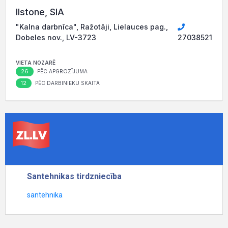
Ilstone, SIA
"Kalna darbnīca", Ražotāji, Lielauces pag.,
Dobeles nov., LV-3723
27038521
VIETA NOZARĒ
26
PĒC APGROZĪJUMA
12
PĒC DARBINIEKU SKAITA