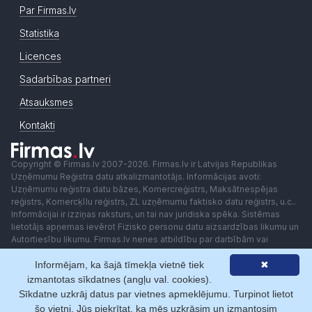
Par Firmas.lv
Statistika
Licences
Sadarbības partneri
Atsauksmes
Kontakti
Copyright © Firmas.lv 2007-2026. Firmas.lv ir Latvijas Republikas
Uzņēmumu Reģistra datu atkalizmantotājs. Informācijas avoti:
Uzņēmumu reģistra datu bāzes, Komercreģistrs, Maksātnespējas
reģistrs, Komercķīlu reģistrs, ZL uzņēmumu faktisko datu reģistrs, u.c..
Informācijai ir izziņas raksturs, un tai nav juridiska spēka. Sistēmas
lietotājs apņemas ievērot Fizisko personu datu aizsardzības likumu un
Autortiesību likumu. Firmas.lv nenes atbildību par darbībām vai
lēmumiem, kas balstīti uz saņemto pakalpojumu. Lietotājam aizliegts
Informējam, ka šajā tīmekļa vietnē tiek
✖
izmantot jebkādas automatizētas sistēmas vai iekārtas (robotus)
piekļuvei sistēmai bez rakstiskas saskaņošanas ar Firmas.lv. Galvenā
izmantotas sīkdatnes (angļu val. cookies).
redaktore: Ingūna Pempere.
Sīkdatne uzkrāj datus par vietnes apmeklējumu. Turpinot lietot
Lietošanas noteikumi
Privātuma politika
Norēķini ar
šo vietni, Jūs piekrītat, ka mēs uzkrāsim un izmantosim