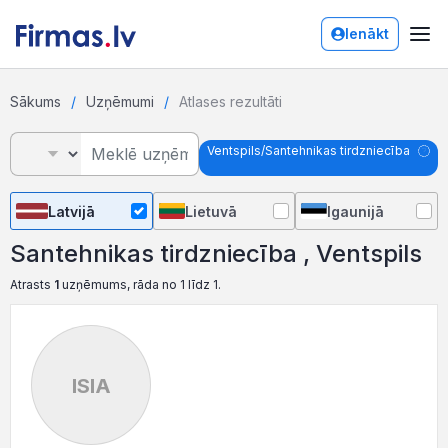
Ienākt
Sākums
Uzņēmumi
Atlases rezultāti
Ventspils/Santehnikas tirdzniecība
Latvijā
Lietuvā
Igaunijā
Santehnikas tirdzniecība , Ventspils
Atrasts
1
uzņēmums, rāda no 1 līdz 1.
ISIA