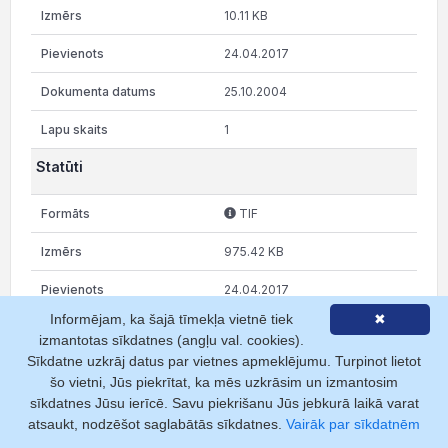
10.11 KB
24.04.2017
25.10.2004
1
Statūti
TIF
975.42 KB
24.04.2017
Informējam, ka šajā tīmekļa vietnē tiek
✖
25.10.2004
izmantotas sīkdatnes (angļu val. cookies).
Sīkdatne uzkrāj datus par vietnes apmeklējumu. Turpinot lietot
26
šo vietni, Jūs piekrītat, ka mēs uzkrāsim un izmantosim
Statūti
sīkdatnes Jūsu ierīcē. Savu piekrišanu Jūs jebkurā laikā varat
atsaukt, nodzēšot saglabātās sīkdatnes.
Vairāk par sīkdatnēm