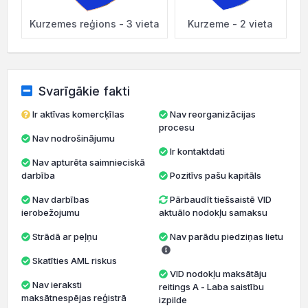
Kurzemes reģions - 3 vieta
Kurzeme - 2 vieta
Svarīgākie fakti
Ir aktīvas komercķīlas
Nav reorganizācijas
procesu
Nav nodrošinājumu
Ir kontaktdati
Nav apturēta saimnieciskā
darbība
Pozitīvs pašu kapitāls
Nav darbības
Pārbaudīt tiešsaistē VID
ierobežojumu
aktuālo nodokļu samaksu
Strādā ar peļņu
Nav parādu piedziņas lietu
Skatīties AML riskus
VID nodokļu maksātāju
Nav ieraksti
reitings A - Laba saistību
maksātnespējas reģistrā
izpilde