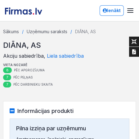
Ienākt
Sākums
Uzņēmumu saraksts
DIĀNA, AS
DIĀNA, AS
Akciju sabiedrība,
Liela sabiedrība
VIETA NOZARĒ
8
PĒC APGROZĪJUMA
7
PĒC PEĻŅAS
7
PĒC DARBINIEKU SKAITA
Informācijas produkti
Pilna izziņa par uzņēmumu