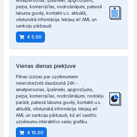
Amatpersonas, īpašnieki, apgrozījums,
peļņa, komercķīlas, nodrošinājumi, patiesā
labuma guvēji, kontakti u.c. aktuālā,
vēsturiskā informācija. Iekļauj arī AML un
sankciju pārbaudi
€ 5.00
Vienas dienas piekļuve
Pilnas izziņas par uzņēmumiem
neierobežotā daudzumā 24h -
amatpersonas, īpašnieki, apgrozījums,
peļņa, komercķīlas, nodrošinājumi, nodokļu
parādi, patiesā labuma guvēji, kontakti u.c.
aktuālā, vēsturiskā informācija. Iekļauj arī
AML un sankciju pārbaudi, kā arī saistīto
uzņēmumu interaktīvo saišu grafiku.
€ 15.00