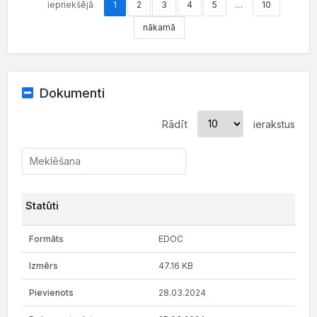
iepriekšējā
1
2
3
4
5
…
10
nākamā
Dokumenti
Rādīt
ierakstus
Statūti
EDOC
47.16 KB
28.03.2024