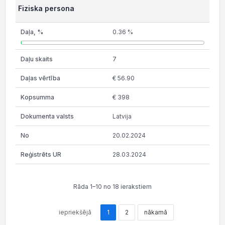
Fiziska persona
0.36 %
7
€ 56.90
€ 398
Latvija
20.02.2024
28.03.2024
Rāda 1–10 no 18 ierakstiem
iepriekšējā
1
2
nākamā