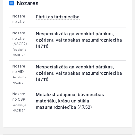
Nozares
Nozare
Pārtikas tirdzniecība
no zl.lv
Nozare
Nespecializēta galvenokārt pārtikas,
no zl.lv
dzērienu vai tabakas mazumtirdzniecība
(NACE2)
(47.11)
Redakcija
NACE 2.1
Nozare
Nespecializēta galvenokārt pārtikas,
no VID
dzērienu vai tabakas mazumtirdzniecība
Redakcija
(47.11)
NACE 2.1
Nozare
Metālizstrādājumu, būvniecības
no CSP
materiālu, krāsu un stikla
Redakcija
mazumtirdzniecība (47.52)
NACE 2.1