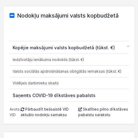
Nodokļu maksājumi valsts kopbudžetā
Kopējie maksājumi valsts kopbudžetā (tūkst. €)
13 2
Iedzīvotāju ienākuma nodoklis (tūkst. €)
1 2
Valsts sociālās apdrošināšanas obligātās iemaksas (tūkst. €)
3 4
Vidējais darbinieku skaits
Saņemts COVID-19 dīkstāves pabalsts
Avots:
Pārbaudīt tiešsaistē VID
Skatīties pilno dīkstāves
VID
aktuālo nodokļu samaksu
pabalstu sarakstu