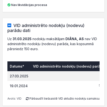
Nav likvidācijas procesa
VID administrēto nodokļu (nodevu)
parādu dati
Uz
31.03.2025
nodokļu maksātājam
DIĀNA, AS
nav VID
administrēto nodokļu (nodevu) parāda, kas kopsummā
pārsniedz 150 euro.
Datums*
VID administrēto nodokļu (nodevu) parāds, 
0.
27.03.2025
502.
19.01.2024
Avots: VID
Pārbaudīt tiešsaistē VID aktuālo nodokļu samaksu