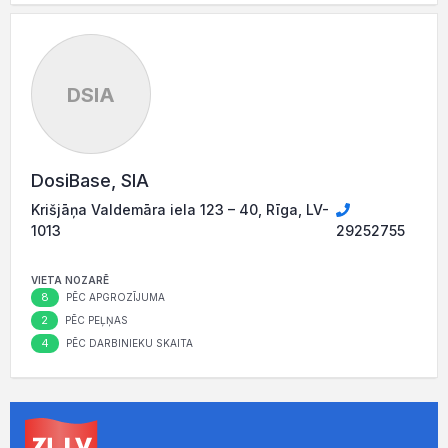
DSIA
DosiBase, SIA
Krišjāņa Valdemāra iela 123 – 40, Rīga, LV-
1013
29252755
VIETA NOZARĒ
8
PĒC APGROZĪJUMA
2
PĒC PEĻŅAS
4
PĒC DARBINIEKU SKAITA