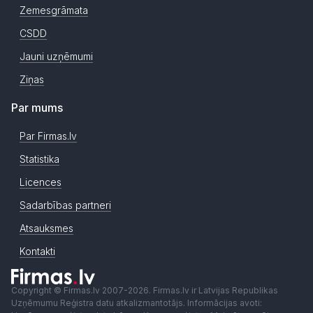
Zemesgrāmata
CSDD
Jauni uzņēmumi
Ziņas
Par mums
Par Firmas.lv
Statistika
Licences
Sadarbības partneri
Atsauksmes
Kontakti
Copyright © Firmas.lv 2007-2026. Firmas.lv ir Latvijas Republikas
Uzņēmumu Reģistra datu atkalizmantotājs. Informācijas avoti: