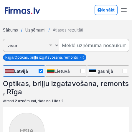
Ienākt
Sākums
Uzņēmumi
Atlases rezultāti
Rīga/Optikas, briļļu izgatavošana, remonts
Latvijā
Lietuvā
Igaunijā
Optikas, briļļu izgatavošana, remonts
, Rīga
Atrasti
2
uzņēmumi, rāda no 1 līdz 2.
HSIA