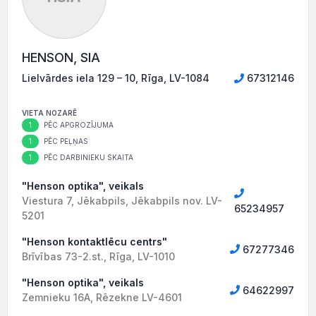
HENSON, SIA
Lielvārdes iela 129 – 10, Rīga, LV-1084
67312146
VIETA NOZARĒ
1
PĒC APGROZĪJUMA
1
PĒC PEĻŅAS
1
PĒC DARBINIEKU SKAITA
"Henson optika", veikals
Viestura 7, Jēkabpils, Jēkabpils nov. LV-
65234957
5201
"Henson kontaktlēcu centrs"
67277346
Brīvības 73-2.st., Rīga, LV-1010
"Henson optika", veikals
64622997
Zemnieku 16A, Rēzekne LV-4601