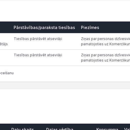
Pārstāvības/paraksta tiesības
Piezīmes
Tiesības pārstāvēt atsevišķi
Ziņas par personas dzīvesvie
ētājs
pamatojoties uz Komercliku
Tiesības pārstāvēt atsevišķi
Ziņas par personas dzīvesvie
pamatojoties uz Komercliku
ecelšanu
Daļu skaits
Daļas vērtība
Kopsumma
Va