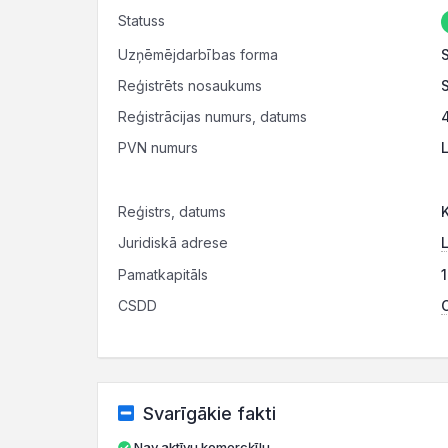
Statuss
Uzņēmējdarbības forma
Reģistrēts nosaukums
Reģistrācijas numurs, datums
PVN numurs
Reģistrs, datums
Juridiskā adrese
L
Pamatkapitāls
CSDD
C
Svarīgākie fakti
Nav aktīvu komercķīlu