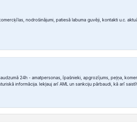
mercķīlas, nodrošinājumi, patiesā labuma guvēji, kontakti u.c. aktuālā
audzumā 24h - amatpersonas, īpašnieki, apgrozījums, peļņa, komerc
sturiskā informācija. Iekļauj arī AML un sankciju pārbaudi, kā arī sais