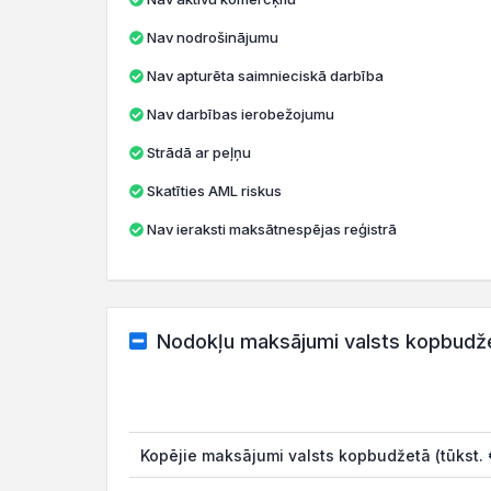
Nav nodrošinājumu
Nav apturēta saimnieciskā darbība
Nav darbības ierobežojumu
Strādā ar peļņu
Skatīties AML riskus
Nav ieraksti maksātnespējas reģistrā
Nodokļu maksājumi valsts kopbudž
Kopējie maksājumi valsts kopbudžetā (tūkst. 