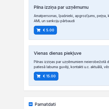
Pilna izziņa par uzņēmumu
Amatpersonas, īpašnieki, apgrozījums, peļņa, ko
AML un sankciju pārbaudi
€ 5.00
Vienas dienas piekļuve
Pilnas izziņas par uzņēmumiem neierobežotā d
patiesā labuma guvēji, kontakti u.c. aktuālā, vē
€ 15.00
Pamatdati