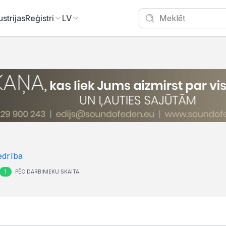
ustrijas
Reģistri
LV
edrība
1
PĒC DARBINIEKU SKAITA