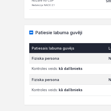
Nozare no CSP
Sm
Redakcija NACE 2.1
Patiesie labuma guvēji
Patiesais labuma guvējs
L
Fiziska persona
N
Kontroles veids:
kā dalībnieks
Fiziska persona
N
Kontroles veids:
kā dalībnieks