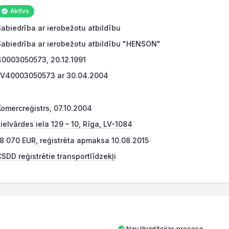
Aktīvs
Sabiedrība ar ierobežotu atbildību
Sabiedrība ar ierobežotu atbildību "HENSON"
40003050573, 20.12.1991
LV40003050573 ar 30.04.2004
Komercreģistrs, 07.10.2004
ielvārdes iela 129 – 10, Rīga, LV-1084
18 070 EUR, reģistrēta apmaksa 10.08.2015
SDD reģistrētie transportlīdzekļi
Nav likvidācijas procesa