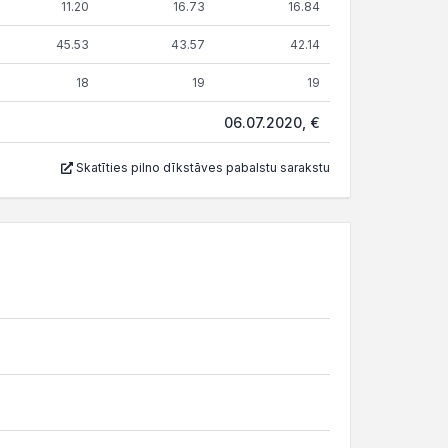
11.20
16.73
16.84
45.53
43.57
42.14
18
19
19
06.07.2020, €
Skatīties pilno dīkstāves pabalstu sarakstu