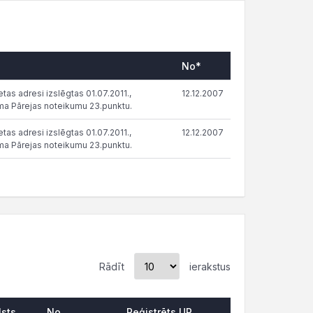
No*
tas adresi izslēgtas 01.07.2011.,
12.12.2007
ma Pārejas noteikumu 23.punktu.
tas adresi izslēgtas 01.07.2011.,
12.12.2007
ma Pārejas noteikumu 23.punktu.
Rādīt
ierakstus
lsts
No
Reģistrēts UR