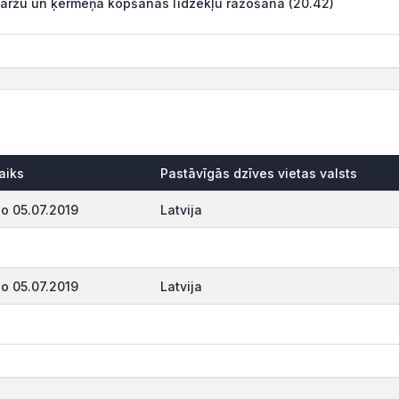
aržu un ķermeņa kopšanas līdzekļu ražošana (20.42)
aiks
Pastāvīgās dzīves vietas valsts
o 05.07.2019
Latvija
o 05.07.2019
Latvija