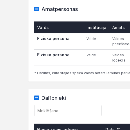
Amatpersonas
Vārds
Institūcija
Amats
Fiziska persona
Valde
Valdes
priekšsēd
Fiziska persona
Valde
Valdes
loceklis
* Datums, kurā stājies spēkā valsts notāra lēmums par i
Dalībnieki
Nosaukums, adrese
Daļa, %