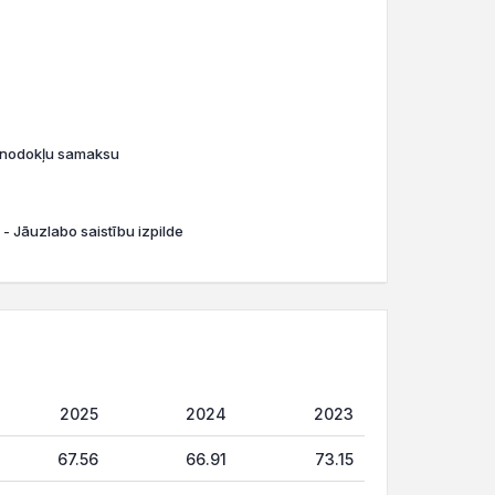
o nodokļu samaksu
 - Jāuzlabo saistību izpilde
2025
2024
2023
67.56
66.91
73.15