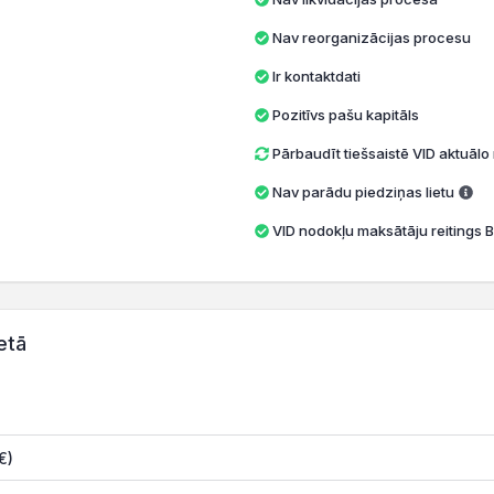
Nav reorganizācijas procesu
Ir kontaktdati
Pozitīvs pašu kapitāls
Pārbaudīt tiešsaistē VID aktuāl
Nav parādu piedziņas lietu
VID nodokļu maksātāju reitings B
etā
€)