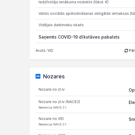
Iedzīvotāju ienākuma nodoklis (tūkst. €)
Valsts sociālās apdrošināšanas obligātās iemaksas (tūk
Vidējais darbinieku skaits
Saņemts COVID-19 dīkstāves pabalsts
Avots: VID
Pār
Nozares
Nozare no zl.lv
Op
Nozare no zl.lv (NACE2)
El
Redakcija NACE 2.1
Nozare no VID
Sm
Redakcija NACE 2.1