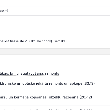
st. €)
baudīt tiešsaistē VID aktuālo nodokļu samaksu
tikas, briļļu izgatavošana, remonts
ektronisko un optisko iekārtu remonts un apkope (33.13)
aržu un ķermeņa kopšanas līdzekļu ražošana (20.42)