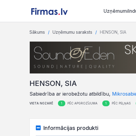
Uzņēmumi
Ind
Sākums
Uzņēmumu saraksts
HENSON, SIA
HENSON, SIA
Sabiedrība ar ierobežotu atbildību,
Mikrosabi
1
1
VIETA NOZARĒ
PĒC APGROZĪJUMA
PĒC PEĻŅAS
Informācijas produkti