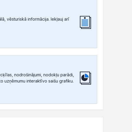
, vēsturiskā informācija. Iekļauj arī
ķīlas, nodrošinājumi, nodokļu parādi,
tīto uzņēmumu interaktīvo saišu grafiku.