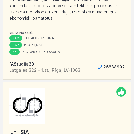
komanda īsteno dažādu veidu arhitektūras projektus ar
izstrādātu būvkonstrukciju daļu, izvēloties mūsdienīgus un
ekonomiski pamatotus...
VIETA NOZARĒ
248
PĒC APGROZĪJUMA
487
PĒC PEĻŅAS
28
PĒC DARBINIEKU SKAITA
"AStudija3D"
26638992
Latgales 322 - 1.st., Rīga, LV-1063
juni, SIA