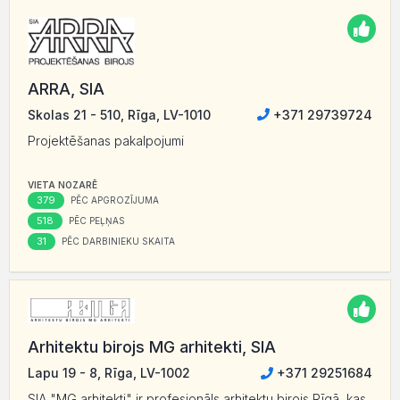
ARRA, SIA
Skolas 21 - 510, Rīga, LV-1010
+371 29739724
Projektēšanas pakalpojumi
VIETA NOZARĒ
379
PĒC APGROZĪJUMA
518
PĒC PEĻŅAS
31
PĒC DARBINIEKU SKAITA
Arhitektu birojs MG arhitekti, SIA
Lapu 19 - 8, Rīga, LV-1002
+371 29251684
SIA "MG arhitekti" ir profesionāls arhitektu birojs Rīgā, kas