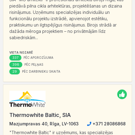
piedāvā pilna cikla arhitektūras, projektēšanas un dizaina
risinājumus. Uzņēmums specializējas individuālu un
funkcionālu projektu izstrādē, apvienojot estētiku,
praktiskumu un ilgtspējīgus risinājumus. Birojs strādā ar
dažāda mēroga projektiem – no privātmājām līdz
sabiedriskām...
VIETA NOZARĒ
337
PĒC APGROZĪJUMA
398
PĒC PEĻŅAS
29
PĒC DARBINIEKU SKAITA
Thermowhite Baltic, SIA
Mazjumpravas 40, Rīga, LV-1063
+371 28086868
"Thermowhite Baltic" ir uzņēmums, kas specializējas