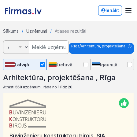
Ienākt
Sākums
Uzņēmumi
Atlases rezultāti
Rīga/Arhitektūra, projektēšana
Latvijā
Lietuvā
Igaunijā
Arhitektūra, projektēšana , Rīga
Atrasti
550
uzņēmumi, rāda no 1 līdz 20.
Būvinženieru konstruktoru birojs, SIA