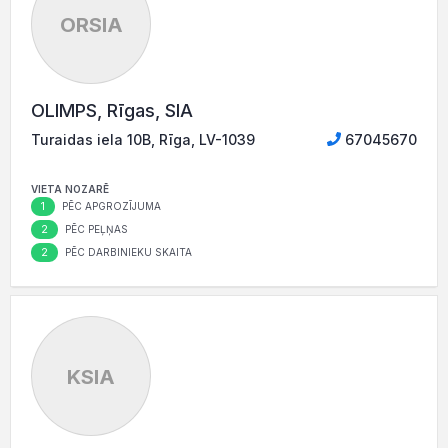
ORSIA
OLIMPS, Rīgas, SIA
Turaidas iela 10B, Rīga, LV-1039
67045670
VIETA NOZARĒ
1
PĒC APGROZĪJUMA
2
PĒC PEĻŅAS
2
PĒC DARBINIEKU SKAITA
KSIA