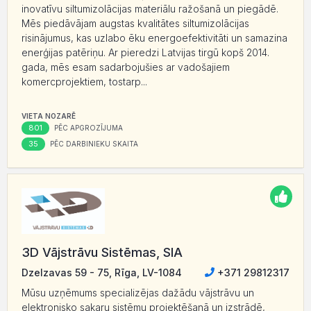
inovatīvu siltumizolācijas materiālu ražošanā un piegādē.
Mēs piedāvājam augstas kvalitātes siltumizolācijas
risinājumus, kas uzlabo ēku energoefektivitāti un samazina
enerģijas patēriņu. Ar pieredzi Latvijas tirgū kopš 2014.
gada, mēs esam sadarbojušies ar vadošajiem
komercprojektiem, tostarp...
VIETA NOZARĒ
801
PĒC APGROZĪJUMA
35
PĒC DARBINIEKU SKAITA
3D Vājstrāvu Sistēmas, SIA
Dzelzavas 59 - 75, Rīga, LV-1084
+371 29812317
Mūsu uzņēmums specializējas dažādu vājstrāvu un
elektronisko sakaru sistēmu projektēšanā un izstrādē,