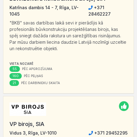
Katrīnas dambis 14 - 7, Rīga, LV-
+371
1045
28462227
"BKB" savas darbības laikā sevi ir pierādījis kā
profesionāls būvkonstrukciju projektēšanas birojs, kas
spēj sniegt dažāda rakstura un sarežģītības risinājumus.
Par mūsu darbiem liecina daudzie Latvijā nozīmīgi uzceltie
un rekonstruētie objekti.
VIETA NOZARĒ
55
PĒC APGROZĪJUMA
160
PĒC PEĻŅAS
21
PĒC DARBINIEKU SKAITA
VP birojs, SIA
Vidus 3, Rīga, LV-1010
+371 29452295