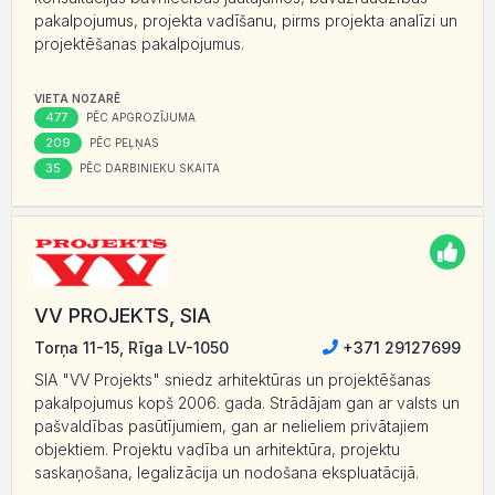
pakalpojumus, projekta vadīšanu, pirms projekta analīzi un
projektēšanas pakalpojumus.
VIETA NOZARĒ
477
PĒC APGROZĪJUMA
209
PĒC PEĻŅAS
35
PĒC DARBINIEKU SKAITA
VV PROJEKTS, SIA
Torņa 11-15, Rīga LV-1050
+371 29127699
SIA "VV Projekts" sniedz arhitektūras un projektēšanas
pakalpojumus kopš 2006. gada. Strādājam gan ar valsts un
pašvaldības pasūtījumiem, gan ar nelieliem privātajiem
objektiem. Projektu vadība un arhitektūra, projektu
saskaņošana, legalizācija un nodošana ekspluatācijā.