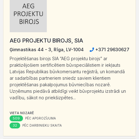
AEG PROJEKTU BIROJS, SIA
Ģimnastikas 44 - 3, Rīga, LV-1004
+371 29630627
Projektēšanas birojs SIA ”AEG projektu birojs” ar
praktizējošiem sertificētiem būvspeciālistiem ir iekļauts
Latvijas Republikas būvkomersantu reģistrā, un komandā
ar sadarbības partneriem sniedz saviem klientiem
projektēšanas pakalpojumus būvniecības nozarē.
Uzņēmums piedāvā atbildīgi veikt būvprojektu izstrādi un
vadību, sākot no priekšizpētes...
VIETA NOZARĒ
509
PĒC APGROZĪJUMA
32
PĒC DARBINIEKU SKAITA