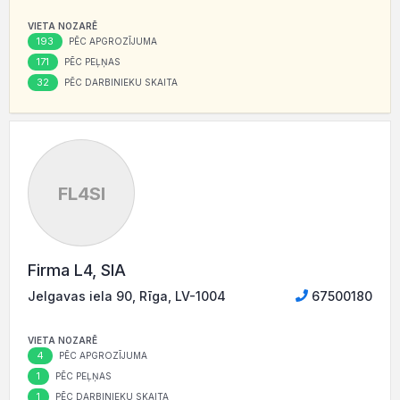
VIETA NOZARĒ
193
PĒC APGROZĪJUMA
171
PĒC PEĻŅAS
32
PĒC DARBINIEKU SKAITA
FL4SI
Firma L4, SIA
Jelgavas iela 90, Rīga, LV-1004
67500180
VIETA NOZARĒ
4
PĒC APGROZĪJUMA
1
PĒC PEĻŅAS
1
PĒC DARBINIEKU SKAITA