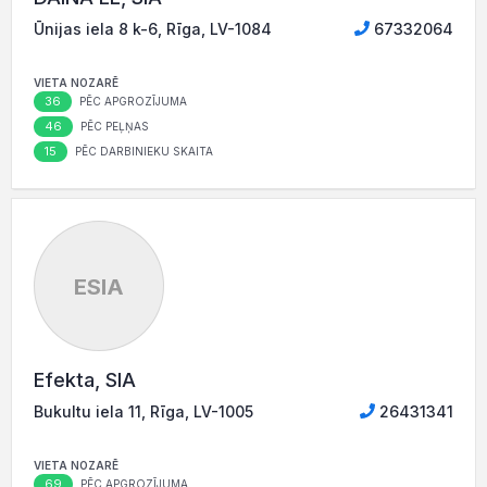
Ūnijas iela 8 k-6, Rīga, LV-1084
67332064
VIETA NOZARĒ
36
PĒC APGROZĪJUMA
46
PĒC PEĻŅAS
15
PĒC DARBINIEKU SKAITA
ESIA
Efekta, SIA
Bukultu iela 11, Rīga, LV-1005
26431341
VIETA NOZARĒ
69
PĒC APGROZĪJUMA