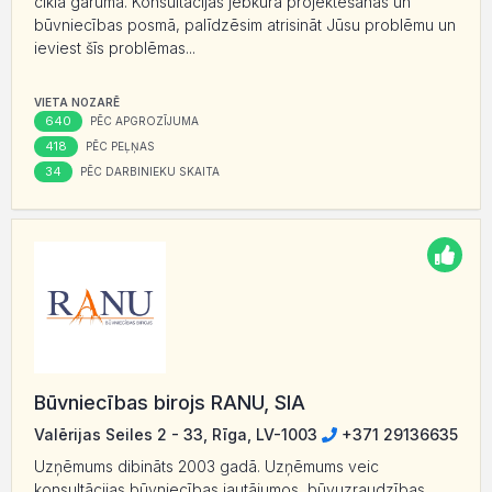
cikla garumā. Konsultācijas jebkurā projektēšanas un
būvniecības posmā, palīdzēsim atrisināt Jūsu problēmu un
ieviest šīs problēmas...
VIETA NOZARĒ
640
PĒC APGROZĪJUMA
418
PĒC PEĻŅAS
34
PĒC DARBINIEKU SKAITA
Būvniecības birojs RANU, SIA
Valērijas Seiles 2 - 33, Rīga, LV-1003
+371 29136635
Uzņēmums dibināts 2003 gadā. Uzņēmums veic
konsultācijas būvniecības jautājumos, būvuzraudzības