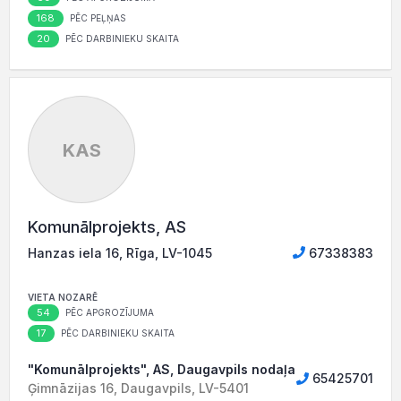
168
PĒC PEĻŅAS
20
PĒC DARBINIEKU SKAITA
KAS
Komunālprojekts, AS
Hanzas iela 16, Rīga, LV-1045
67338383
VIETA NOZARĒ
54
PĒC APGROZĪJUMA
17
PĒC DARBINIEKU SKAITA
"Komunālprojekts", AS, Daugavpils nodaļa
65425701
Ģimnāzijas 16, Daugavpils, LV-5401