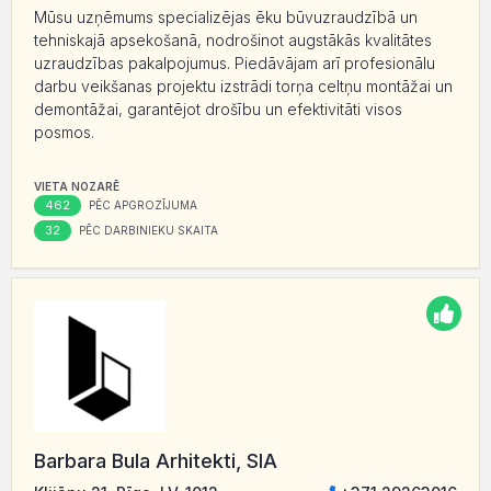
Mūsu uzņēmums specializējas ēku būvuzraudzībā un
tehniskajā apsekošanā, nodrošinot augstākās kvalitātes
uzraudzības pakalpojumus. Piedāvājam arī profesionālu
darbu veikšanas projektu izstrādi torņa celtņu montāžai un
demontāžai, garantējot drošību un efektivitāti visos
posmos.
VIETA NOZARĒ
462
PĒC APGROZĪJUMA
32
PĒC DARBINIEKU SKAITA
Barbara Bula Arhitekti, SIA