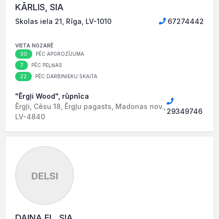
KĀRLIS, SIA
Skolas iela 21, Rīga, LV-1010
67274442
VIETA NOZARĒ
30
PĒC APGROZĪJUMA
7
PĒC PEĻŅAS
22
PĒC DARBINIEKU SKAITA
"Ērgļi Wood", rūpnīca
Ērgļi, Cēsu 18, Ērgļu pagasts, Madonas nov.,
29349746
LV-4840
DELSI
DAINA EL, SIA