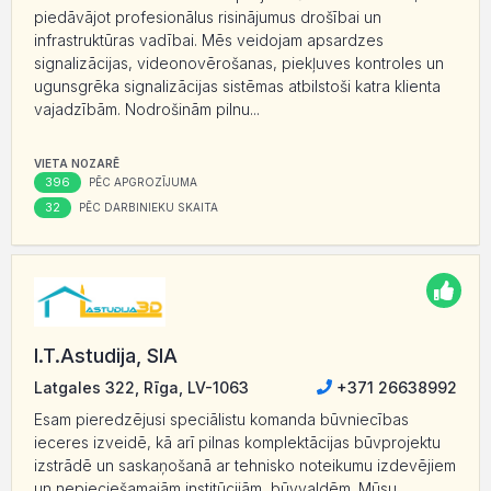
piedāvājot profesionālus risinājumus drošībai un
infrastruktūras vadībai. Mēs veidojam apsardzes
signalizācijas, videonovērošanas, piekļuves kontroles un
ugunsgrēka signalizācijas sistēmas atbilstoši katra klienta
vajadzībām. Nodrošinām pilnu...
VIETA NOZARĒ
396
PĒC APGROZĪJUMA
32
PĒC DARBINIEKU SKAITA
I.T.Astudija, SIA
Latgales 322, Rīga, LV-1063
+371 26638992
Esam pieredzējusi speciālistu komanda būvniecības
ieceres izveidē, kā arī pilnas komplektācijas būvprojektu
izstrādē un saskaņošanā ar tehnisko noteikumu izdevējiem
un nepieciešamajām institūcijām, būvvaldēm. Mūsu