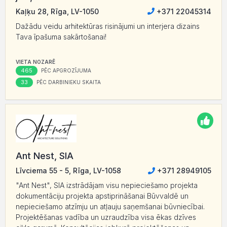
Kaļķu 28, Rīga, LV-1050
+371 22045314
Dažādu veidu arhitektūras risinājumi un interjera dizains
Tava īpašuma sakārtošanai!
VIETA NOZARĒ
465
PĒC APGROZĪJUMA
33
PĒC DARBINIEKU SKAITA
Ant Nest, SIA
Līvciema 55 - 5, Rīga, LV-1058
+371 28949105
"Ant Nest", SIA izstrādājam visu nepieciešamo projekta
dokumentāciju projekta apstiprināšanai Būvvaldē un
nepieciešamo atzīmju un atļauju saņemšanai būvniecībai.
Projektēšanas vadība un uzraudzība visa ēkas dzīves