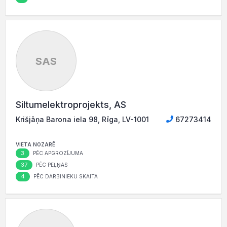
SAS
Siltumelektroprojekts, AS
Krišjāņa Barona iela 98, Rīga, LV-1001
67273414
VIETA NOZARĒ
3
PĒC APGROZĪJUMA
37
PĒC PEĻŅAS
4
PĒC DARBINIEKU SKAITA