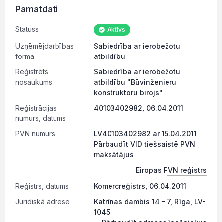
Pamatdati
Statuss
Aktīvs
Uzņēmējdarbības
Sabiedrība ar ierobežotu
forma
atbildību
Reģistrēts
Sabiedrība ar ierobežotu
nosaukums
atbildību "Būvinženieru
konstruktoru birojs"
Reģistrācijas
40103402982, 06.04.2011
numurs, datums
PVN numurs
LV40103402982 ar 15.04.2011
Pārbaudīt VID tiešsaistē PVN
maksātājus
Eiropas PVN reģistrs
Reģistrs, datums
Komercreģistrs, 06.04.2011
Juridiskā adrese
Katrīnas dambis 14 – 7, Rīga, LV-
1045