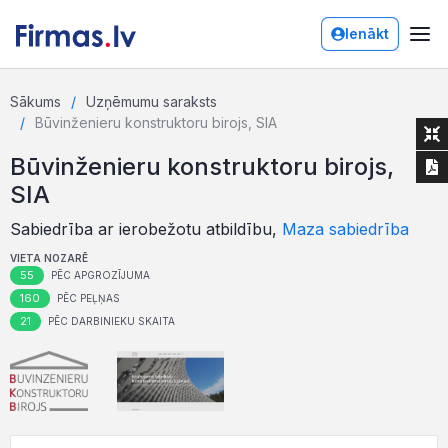
Ienākt
Sākums
Uzņēmumu saraksts
Būvinženieru konstruktoru birojs, SIA
Būvinženieru konstruktoru birojs,
SIA
Sabiedrība ar ierobežotu atbildību,
Maza sabiedrība
VIETA NOZARĒ
55
PĒC APGROZĪJUMA
160
PĒC PEĻŅAS
21
PĒC DARBINIEKU SKAITA