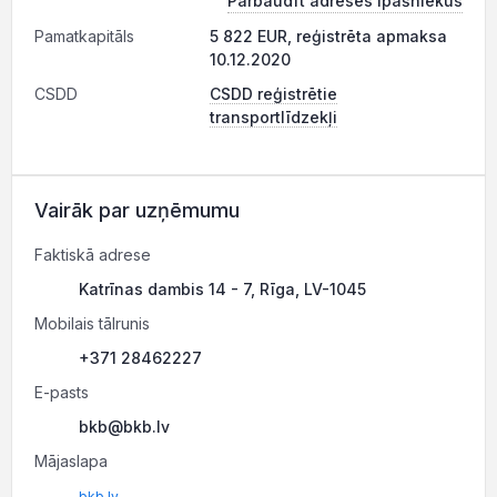
Pārbaudīt adreses īpašniekus
Pamatkapitāls
5 822 EUR, reģistrēta apmaksa
10.12.2020
CSDD
CSDD reģistrētie
transportlīdzekļi
Vairāk par uzņēmumu
Faktiskā adrese
Katrīnas dambis 14 - 7, Rīga, LV-1045
Mobilais tālrunis
+371 28462227
E-pasts
bkb@bkb.lv
Mājaslapa
bkb.lv