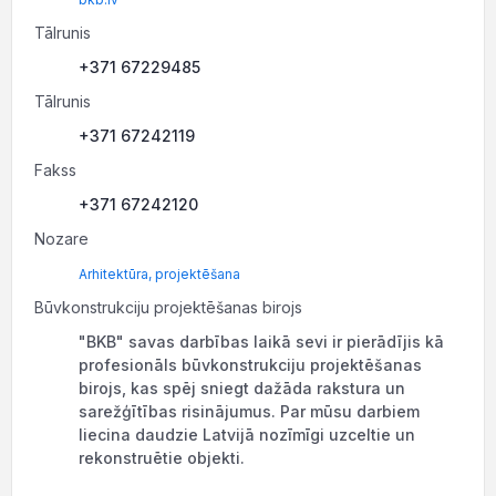
Tālrunis
+371 67229485
Tālrunis
+371 67242119
Fakss
+371 67242120
Nozare
Arhitektūra, projektēšana
Būvkonstrukciju projektēšanas birojs
"BKB" savas darbības laikā sevi ir pierādījis kā
profesionāls būvkonstrukciju projektēšanas
birojs, kas spēj sniegt dažāda rakstura un
sarežģītības risinājumus. Par mūsu darbiem
liecina daudzie Latvijā nozīmīgi uzceltie un
rekonstruētie objekti.