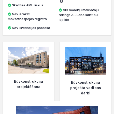
Skatīties AML riskus
VID nodokļu maksātāju
Nav ieraksti
reitings A - Laba saistību
maksātnespējas reģistrā
izpilde
Nav likvidācijas procesa
Būvkonstrukciju
Būvkonstrukciju
projektēšana
projekta vadības
darbi