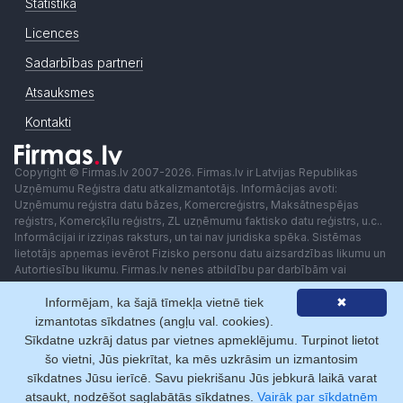
Statistika
Licences
Sadarbības partneri
Atsauksmes
Kontakti
Copyright © Firmas.lv 2007-2026. Firmas.lv ir Latvijas Republikas
Uzņēmumu Reģistra datu atkalizmantotājs. Informācijas avoti:
Uzņēmumu reģistra datu bāzes, Komercreģistrs, Maksātnespējas
reģistrs, Komercķīlu reģistrs, ZL uzņēmumu faktisko datu reģistrs, u.c..
Informācijai ir izziņas raksturs, un tai nav juridiska spēka. Sistēmas
lietotājs apņemas ievērot Fizisko personu datu aizsardzības likumu un
Autortiesību likumu. Firmas.lv nenes atbildību par darbībām vai
lēmumiem, kas balstīti uz saņemto pakalpojumu. Lietotājam aizliegts
Informējam, ka šajā tīmekļa vietnē tiek
✖
izmantot jebkādas automatizētas sistēmas vai iekārtas (robotus)
piekļuvei sistēmai bez rakstiskas saskaņošanas ar Firmas.lv. Galvenā
izmantotas sīkdatnes (angļu val. cookies).
redaktore: Ingūna Pempere.
Sīkdatne uzkrāj datus par vietnes apmeklējumu. Turpinot lietot
Lietošanas noteikumi
Privātuma politika
Norēķini ar
šo vietni, Jūs piekrītat, ka mēs uzkrāsim un izmantosim
sīkdatnes Jūsu ierīcē. Savu piekrišanu Jūs jebkurā laikā varat
atsaukt, nodzēšot saglabātās sīkdatnes.
Vairāk par sīkdatnēm