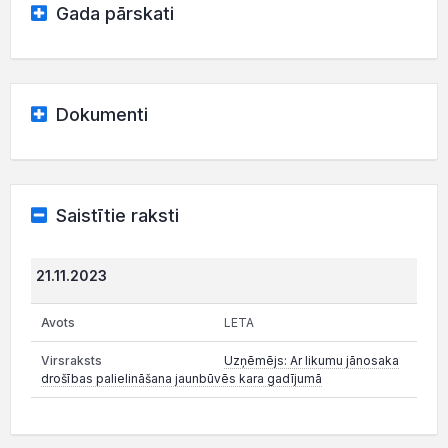
Gada pārskati
Dokumenti
Saistītie raksti
21.11.2023
LETA
Uzņēmējs: Ar likumu jānosaka
drošības palielināšana jaunbūvēs kara gadījumā