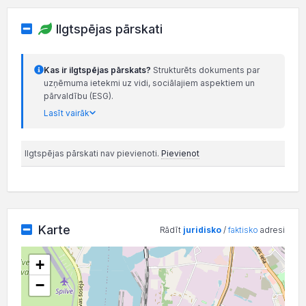
Ilgtspējas pārskati
Kas ir ilgtspējas pārskats?
Strukturēts dokuments par
uzņēmuma ietekmi uz vidi, sociālajiem aspektiem un
pārvaldību (ESG).
Lasīt vairāk
Ilgtspējas pārskati nav pievienoti.
Pievienot
Karte
Rādīt
juridisko
/
faktisko
adresi
+
−