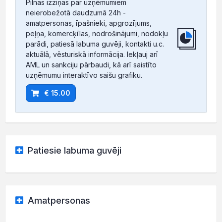
Pilnas izziņas par uzņēmumiem
neierobežotā daudzumā 24h -
amatpersonas, īpašnieki, apgrozījums,
peļņa, komercķīlas, nodrošinājumi, nodokļu
parādi, patiesā labuma guvēji, kontakti u.c.
aktuālā, vēsturiskā informācija. Iekļauj arī
AML un sankciju pārbaudi, kā arī saistīto
uzņēmumu interaktīvo saišu grafiku.
€ 15.00
Patiesie labuma guvēji
Amatpersonas