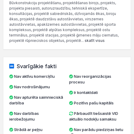
Būvkonstrukciju projektēšanu, projektēšanas birojs, projekts,
projekta piesaisti, autoruzraudzību, tehniskā ekspertīze,
konsultācijas, projektē sabiedriskās, dzīvojamās ēkas, biroju
ēkas, projektē daudzstāvu autostāvvietas, virszemes
autostāvvietas, apakšzemes autostāvvietas, projektē sporta
kompleksus, projektē atpūtas kompleksus, projektē ostu
terminālus, projektē stacijas, projektē ģimenes māju ciematus,
projektē rūpnieciskos objektus, projektē...
skatīt visus
Svarīgākie fakti
Nav aktīvu komercķīlu
Nav reorganizācijas
procesu
Nav nodrošinājumu
Ir kontaktdati
Nav apturēta saimnieciskā
darbība
Pozitīvs pašu kapitāls
Nav darbības
Pārbaudīt tiešsaistē VID
ierobežojumu
aktuālo nodokļu samaksu
Strādā ar peļņu
Nav parādu piedziņas lietu