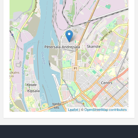
Leaflet
| ©
OpenStreetMap contributors