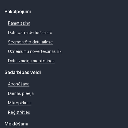
Pakalpojumi
Pamatizziņa
Datu pārraide tiešsaistē
Segmentēto datu atlase
Uzņēmumu novērtēšanas rīki
Datu izmaiņu monitorings
Sadarbības veidi
Abonēšana
Dienas pieeja
Mikropirkumi
Reģistrēties
Meklēšana