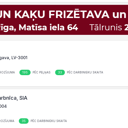
lgava, LV-3001
195
33
ROZĪJUMA
PĒC PEĻŅAS
PĒC DARBINIEKU SKAITA
rbnīca, SIA
3004
35
ROZĪJUMA
PĒC DARBINIEKU SKAITA