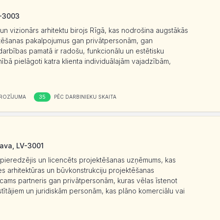
V-3003
s un vizionārs arhitektu birojs Rīgā, kas nodrošina augstākās
ektēšanas pakalpojumus gan privātpersonām, gan
 darbības pamatā ir radošu, funkcionālu un estētisku
lnībā pielāgoti katra klienta individuālajām vajadzībām,
35
ROZĪJUMA
PĒC DARBINIEKU SKAITA
gava, LV-3001
s, pieredzējis un licencēts projektēšanas uzņēmums, kas
es arhitektūras un būvkonstrukciju projektēšanas
icams partneris gan privātpersonām, kuras vēlas īstenot
stītājiem un juridiskām personām, kas plāno komerciālu vai