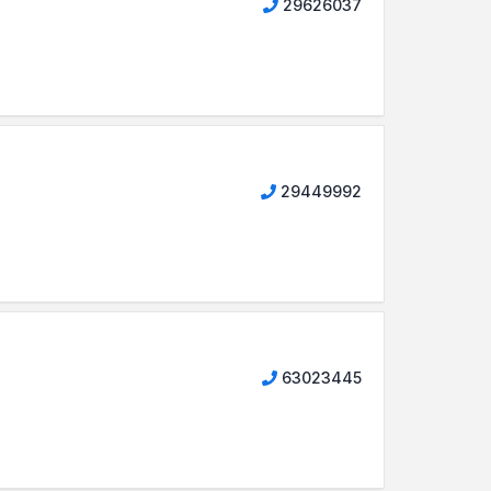
29626037
29449992
63023445