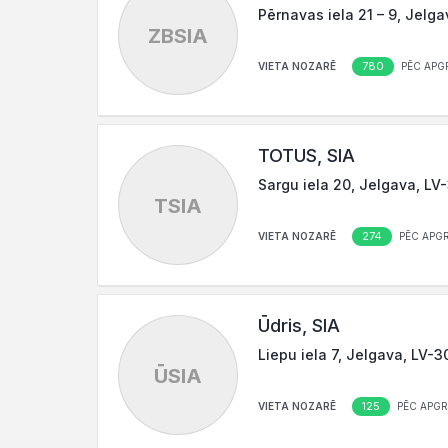
Pērnavas iela 21 – 9, Jelg
ZBSIA
780
VIETA NOZARĒ
PĒC APG
TOTUS, SIA
Sargu iela 20, Jelgava, LV
TSIA
274
VIETA NOZARĒ
PĒC APG
Ūdris, SIA
Liepu iela 7, Jelgava, LV-
ŪSIA
125
VIETA NOZARĒ
PĒC APG