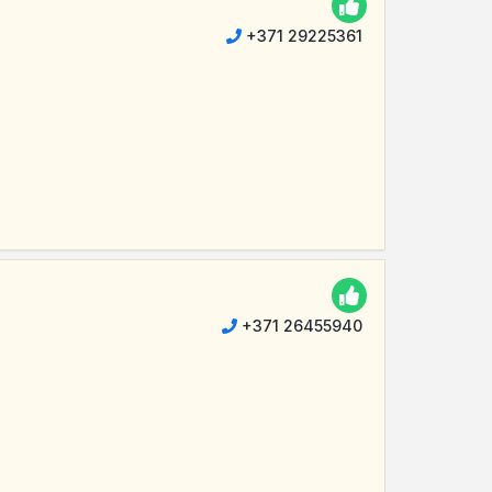
+371 29225361
+371 26455940