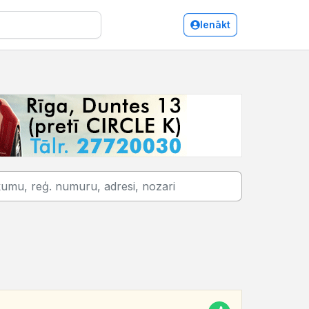
Ienākt
Jelgava/Arhitektūra, projektēšana