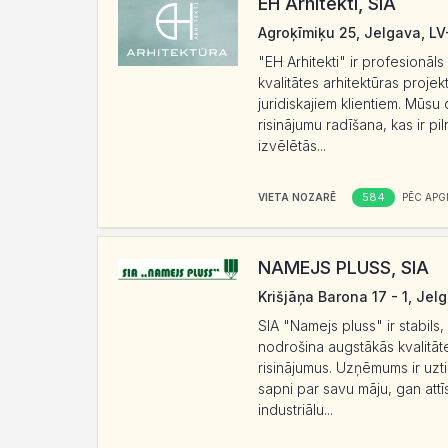
EH Arhitekti, SIA
Agroķīmiķu 25, Jelgava, L
"EH Arhitekti" ir profesionāl
kvalitātes arhitektūras proj
juridiskajiem klientiem. Mūsu
risinājumu radīšana, kas ir pi
izvēlētās...
584
VIETA NOZARĒ
PĒC APG
NAMEJS PLUSS, SIA
Krišjāņa Barona 17 - 1, Jel
SIA "Namejs pluss" ir stabil
nodrošina augstākās kvalitāt
risinājumus. Uzņēmums ir uzt
sapni par savu māju, gan attī
industriālu...