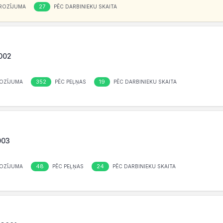
27
ROZĪJUMA
PĒC DARBINIEKU SKAITA
3002
352
19
OZĪJUMA
PĒC PEĻŅAS
PĒC DARBINIEKU SKAITA
003
48
24
OZĪJUMA
PĒC PEĻŅAS
PĒC DARBINIEKU SKAITA