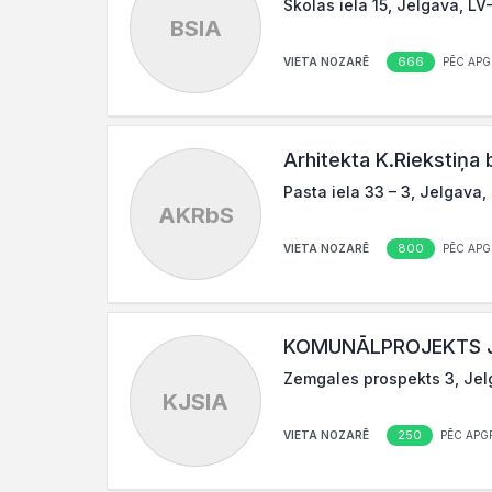
Skolas iela 15, Jelgava, LV
BSIA
666
VIETA NOZARĒ
PĒC APG
Arhitekta K.Riekstiņa b
Pasta iela 33 – 3, Jelgava,
AKRbS
800
VIETA NOZARĒ
PĒC APG
KOMUNĀLPROJEKTS J
Zemgales prospekts 3, Jel
KJSIA
250
VIETA NOZARĒ
PĒC APG