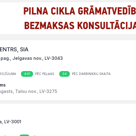
ENTRS, SIA
u pag., Jelgavas nov., LV-3043
441
34
ROZĪJUMA
PĒC PEĻŅAS
PĒC DARBINIEKU SKAITA
ams
agasts, Talsu nov., LV-3275
va, LV-3001