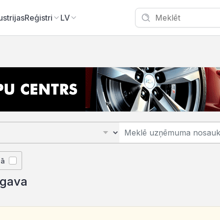
ustrijas
Reģistri
LV
jā
lgava