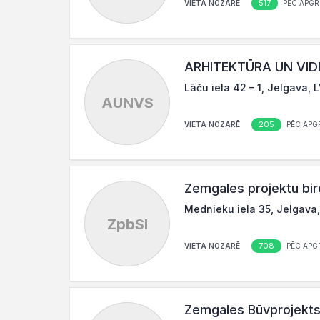
517
VIETA NOZARĒ
PĒC APGR
ARHITEKTŪRA UN VIDE
Lāču iela 42 – 1, Jelgava, 
AUNVS
205
VIETA NOZARĒ
PĒC APG
Zemgales projektu biro
Mednieku iela 35, Jelgava
ZpbSI
708
VIETA NOZARĒ
PĒC APG
Zemgales Būvprojekts