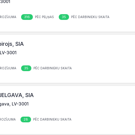
-3001
316
35
ROZĪJUMA
PĒC PEĻŅAS
PĒC DARBINIEKU SKAITA
irojs, SIA
 LV-3001
35
ROZĪJUMA
PĒC DARBINIEKU SKAITA
ELGAVA, SIA
gava, LV-3001
28
ROZĪJUMA
PĒC DARBINIEKU SKAITA