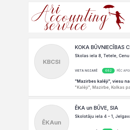
KOKA BŪVNIECĪBAS C
Skolas iela 8, Tetele, Cen
KBCSI
682
VIETA NOZARĒ
PĒC APG
"Mazirbes kalēji", viesu n
"Kalēji", Mazirbe, Kolkas p
ĒKA un BŪVE, SIA
Skolotāju iela 4 – 1, Jelga
ĒKAun