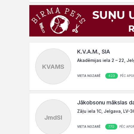
K.V.A.M., SIA
Akadēmijas iela 2 – 22, Je
KVAMS
423
VIETA NOZARĒ
PĒC APG
Jākobsonu mākslas da
Zāļu iela 1C, Jelgava, LV-
JmdSI
770
VIETA NOZARĒ
PĒC APG