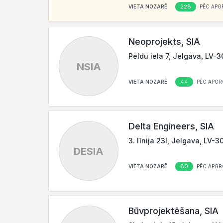
228
VIETA NOZARĒ
PĒC APG
Neoprojekts, SIA
Peldu iela 7, Jelgava, LV-
NSIA
44
VIETA NOZARĒ
PĒC APGR
Delta Engineers, SIA
3. līnija 23I, Jelgava, LV-3
DESIA
80
VIETA NOZARĒ
PĒC APGR
Būvprojektēšana, SIA