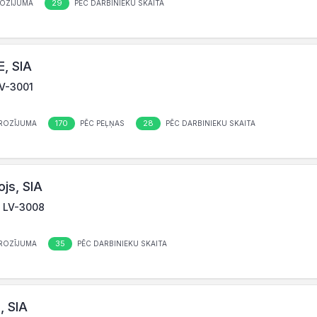
29
OZĪJUMA
PĒC DARBINIEKU SKAITA
, SIA
LV-3001
170
28
ROZĪJUMA
PĒC PEĻŅAS
PĒC DARBINIEKU SKAITA
js, SIA
, LV-3008
35
ROZĪJUMA
PĒC DARBINIEKU SKAITA
, SIA