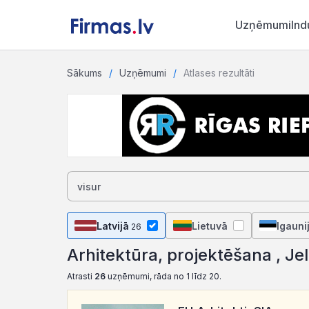
Uzņēmumi
Ind
Sākums
Uzņēmumi
Atlases rezultāti
Latvijā
Lietuvā
Igauni
26
Arhitektūra, projektēšana , Je
Atrasti
26
uzņēmumi, rāda no 1 līdz 20.