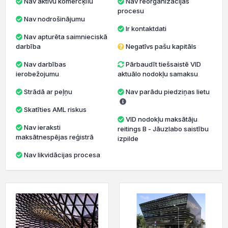
Nav aktīvu komercķīlu
Nav reorganizācijas
procesu
Nav nodrošinājumu
Ir kontaktdati
Nav apturēta saimnieciskā
darbība
Negatīvs pašu kapitāls
Nav darbības
Pārbaudīt tiešsaistē VID
ierobežojumu
aktuālo nodokļu samaksu
Strādā ar peļņu
Nav parādu piedziņas lietu
Skatīties AML riskus
VID nodokļu maksātāju
Nav ieraksti
reitings B - Jāuzlabo saistību
maksātnespējas reģistrā
izpilde
Nav likvidācijas procesa