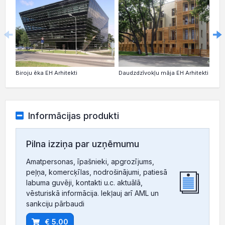
Biroju ēka EH Arhitekti
Daudzdzīvokļu māja EH Arhitekti
M
Informācijas produkti
Pilna izziņa par uzņēmumu
Amatpersonas, īpašnieki, apgrozījums,
peļņa, komercķīlas, nodrošinājumi, patiesā
labuma guvēji, kontakti u.c. aktuālā,
vēsturiskā informācija. Iekļauj arī AML un
sankciju pārbaudi
€ 5.00