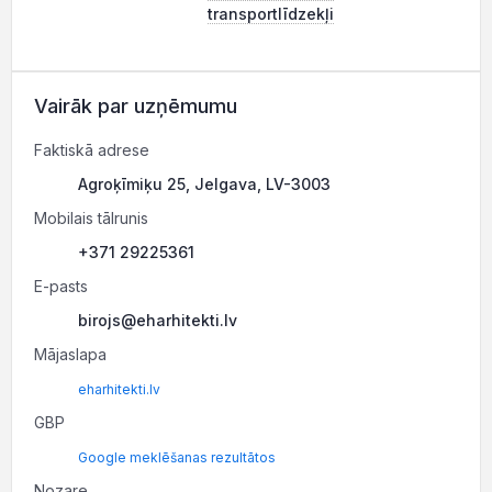
transportlīdzekļi
Vairāk par uzņēmumu
Faktiskā adrese
Agroķīmiķu 25, Jelgava, LV-3003
Mobilais tālrunis
+371 29225361
E-pasts
birojs@eharhitekti.lv
Mājaslapa
eharhitekti.lv
GBP
Google meklēšanas rezultātos
Nozare