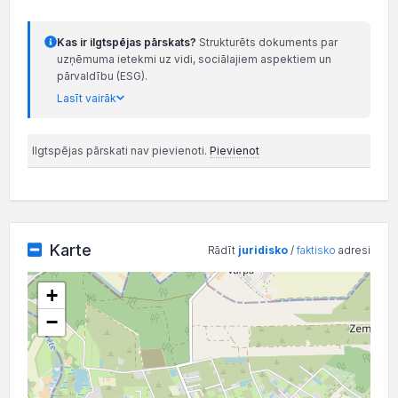
Kas ir ilgtspējas pārskats?
Strukturēts dokuments par
uzņēmuma ietekmi uz vidi, sociālajiem aspektiem un
pārvaldību (ESG).
Lasīt vairāk
Ilgtspējas pārskati nav pievienoti.
Pievienot
Karte
Rādīt
juridisko
/
faktisko
adresi
+
−