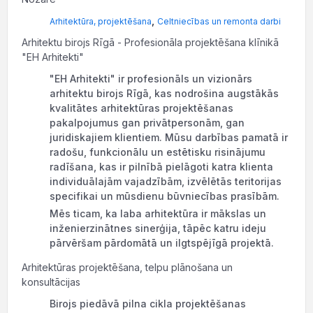
,
Arhitektūra, projektēšana
Celtniecības un remonta darbi
Arhitektu birojs Rīgā - Profesionāla projektēšana klīnikā
"EH Arhitekti"
"EH Arhitekti" ir profesionāls un vizionārs
arhitektu birojs Rīgā, kas nodrošina augstākās
kvalitātes arhitektūras projektēšanas
pakalpojumus gan privātpersonām, gan
juridiskajiem klientiem. Mūsu darbības pamatā ir
radošu, funkcionālu un estētisku risinājumu
radīšana, kas ir pilnībā pielāgoti katra klienta
individuālajām vajadzībām, izvēlētās teritorijas
specifikai un mūsdienu būvniecības prasībām.
Mēs ticam, ka laba arhitektūra ir mākslas un
inženierzinātnes sinerģija, tāpēc katru ideju
pārvēršam pārdomātā un ilgtspējīgā projektā.
Arhitektūras projektēšana, telpu plānošana un
konsultācijas
Birojs piedāvā pilna cikla projektēšanas