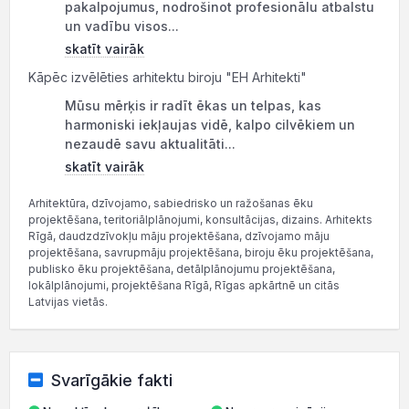
pakalpojumus, nodrošinot profesionālu atbalstu
un vadību visos...
skatīt vairāk
Kāpēc izvēlēties arhitektu biroju "EH Arhitekti"
Mūsu mērķis ir radīt ēkas un telpas, kas
harmoniski iekļaujas vidē, kalpo cilvēkiem un
nezaudē savu aktualitāti...
skatīt vairāk
Arhitektūra, dzīvojamo, sabiedrisko un ražošanas ēku
projektēšana, teritoriālplānojumi, konsultācijas, dizains. Arhitekts
Rīgā, daudzdzīvokļu māju projektēšana, dzīvojamo māju
projektēšana, savrupmāju projektēšana, biroju ēku projektēšana,
publisko ēku projektēšana, detālplānojumu projektēšana,
lokālplānojumi, projektēšana Rīgā, Rīgas apkārtnē un citās
Latvijas vietās.
Svarīgākie fakti