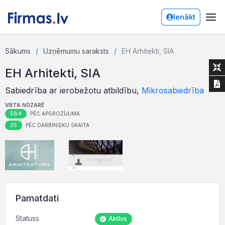
Ienākt
Sākums
Uzņēmumu saraksts
EH Arhitekti, SIA
EH Arhitekti, SIA
Sabiedrība ar ierobežotu atbildību,
Mikrosabiedrība
VIETA NOZARĒ
584
PĒC APGROZĪJUMA
35
PĒC DARBINIEKU SKAITA
Pamatdati
Statuss
Aktīvs