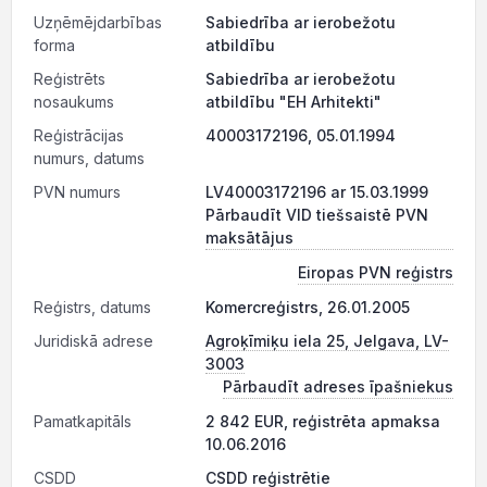
Uzņēmējdarbības
Sabiedrība ar ierobežotu
forma
atbildību
Reģistrēts
Sabiedrība ar ierobežotu
nosaukums
atbildību "EH Arhitekti"
Reģistrācijas
40003172196, 05.01.1994
numurs, datums
PVN numurs
LV40003172196 ar 15.03.1999
Pārbaudīt VID tiešsaistē PVN
maksātājus
Eiropas PVN reģistrs
Reģistrs, datums
Komercreģistrs, 26.01.2005
Juridiskā adrese
Agroķīmiķu iela 25, Jelgava, LV-
3003
Pārbaudīt adreses īpašniekus
Pamatkapitāls
2 842 EUR, reģistrēta apmaksa
10.06.2016
CSDD
CSDD reģistrētie