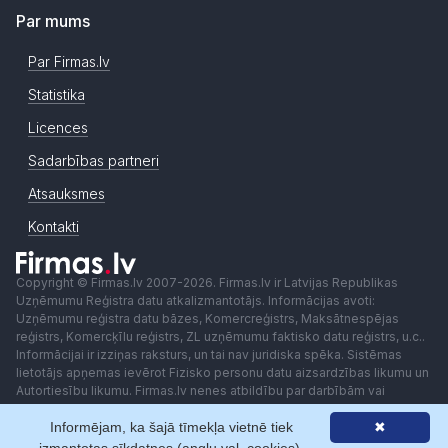
Par mums
Par Firmas.lv
Statistika
Licences
Sadarbības partneri
Atsauksmes
Kontakti
Copyright © Firmas.lv 2007-2026. Firmas.lv ir Latvijas Republikas
Uzņēmumu Reģistra datu atkalizmantotājs. Informācijas avoti:
Uzņēmumu reģistra datu bāzes, Komercreģistrs, Maksātnespējas
reģistrs, Komercķīlu reģistrs, ZL uzņēmumu faktisko datu reģistrs, u.c..
Informācijai ir izziņas raksturs, un tai nav juridiska spēka. Sistēmas
lietotājs apņemas ievērot Fizisko personu datu aizsardzības likumu un
Autortiesību likumu. Firmas.lv nenes atbildību par darbībām vai
lēmumiem, kas balstīti uz saņemto pakalpojumu. Lietotājam aizliegts
izmantot jebkādas automatizētas sistēmas vai iekārtas (robotus)
Informējam, ka šajā tīmekļa vietnē tiek
✖
piekļuvei sistēmai bez rakstiskas saskaņošanas ar Firmas.lv. Galvenā