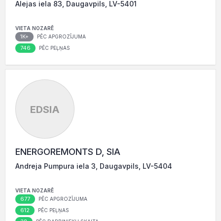
Alejas iela 83, Daugavpils, LV-5401
VIETA NOZARĒ
1K+
PĒC APGROZĪJUMA
746
PĒC PEĻŅAS
EDSIA
ENERGOREMONTS D, SIA
Andreja Pumpura iela 3, Daugavpils, LV-5404
VIETA NOZARĒ
677
PĒC APGROZĪJUMA
612
PĒC PEĻŅAS