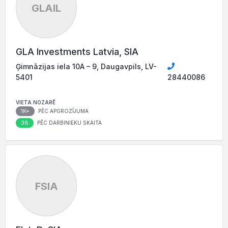
GLAIL
GLA Investments Latvia, SIA
Ģimnāzijas iela 10A – 9, Daugavpils, LV-
5401
28440086
VIETA NOZARĒ
1K+
PĒC APGROZĪJUMA
38
PĒC DARBINIEKU SKAITA
FSIA