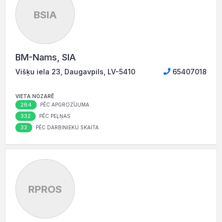
BSIA
BM-Nams, SIA
Višķu iela 23, Daugavpils, LV-5410
65407018
VIETA NOZARĒ
284
PĒC APGROZĪJUMA
332
PĒC PEĻŅAS
33
PĒC DARBINIEKU SKAITA
RPROS