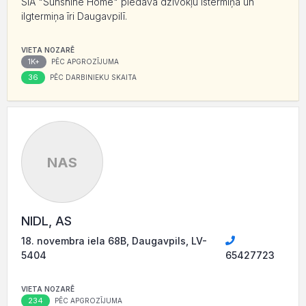
SIA "Sunshine Home" piedāvā dzīvokļu īstermiņa un
ilgtermiņa īri Daugavpilī.
VIETA NOZARĒ
1K+
PĒC APGROZĪJUMA
36
PĒC DARBINIEKU SKAITA
NAS
NIDL, AS
18. novembra iela 68B, Daugavpils, LV-
5404
65427723
VIETA NOZARĒ
234
PĒC APGROZĪJUMA