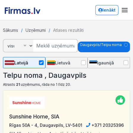
Ienākt
Sākums
Uzņēmumi
Atlases rezultāti
Daugavpils/Telpu noma
Latvijā
Lietuvā
Igaunijā
Telpu noma , Daugavpils
Atrasts
21
uzņēmums, rāda no 1 līdz 20.
Sunshine Home, SIA
Rīgas 50A - 4, Daugavpils, LV-5401
+371 20325396