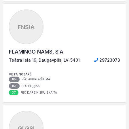
FNSIA
FLAMINGO NAMS, SIA
Teātra iela 19, Daugavpils, LV-5401
29723073
VIETA NOZARĒ
1K+
PĒC APGROZĪJUMA
1K+
PĒC PEĻŅAS
37
PĒC DARBINIEKU SKAITA
GLGSI