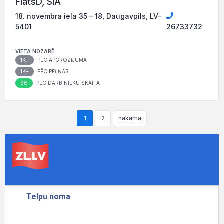
FlatsD, SIA
18. novembra iela 35 – 18, Daugavpils, LV-
5401
26733732
VIETA NOZARĒ
1K+
PĒC APGROZĪJUMA
1K+
PĒC PEĻŅAS
36
PĒC DARBINIEKU SKAITA
1
2
nākamā