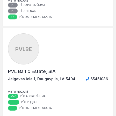
VIETA NOZARĒ
1K+
PĒC APGROZĪJUMA
1K+
PĒC PEĻŅAS
38
PĒC DARBINIEKU SKAITA
PVLBE
PVL Baltic Estate, SIA
Jelgavas iela 1, Daugavpils, LV-5404
65451036
VIETA NOZARĒ
757
PĒC APGROZĪJUMA
599
PĒC PEĻŅAS
36
PĒC DARBINIEKU SKAITA