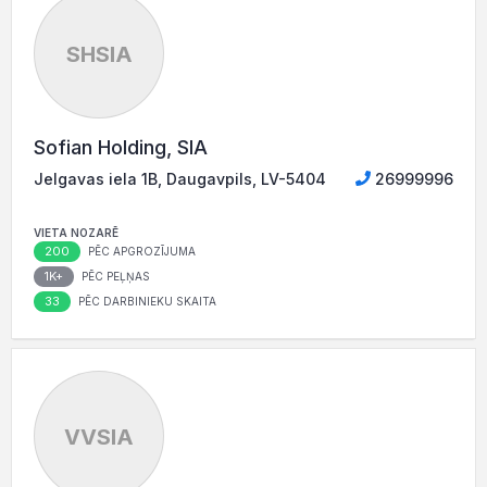
SHSIA
Sofian Holding, SIA
Jelgavas iela 1B, Daugavpils, LV-5404
26999996
VIETA NOZARĒ
200
PĒC APGROZĪJUMA
1K+
PĒC PEĻŅAS
33
PĒC DARBINIEKU SKAITA
VVSIA