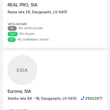
REAL PRO, SIA
Raiņa iela 28, Daugavpils, LV-5401
VIETA NOZARĒ
1K+
PĒC APGROZĪJUMA
957
PĒC PEĻŅAS
37
PĒC DARBINIEKU SKAITA
ESIA
Eurona, SIA
Smilšu iela 94 – 1B, Daugavpils, LV-5410
29422871