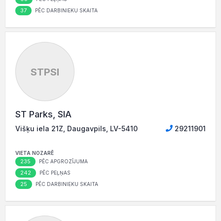
37
PĒC DARBINIEKU SKAITA
STPSI
ST Parks, SIA
Višķu iela 21Z, Daugavpils, LV-5410
29211901
VIETA NOZARĒ
235
PĒC APGROZĪJUMA
242
PĒC PEĻŅAS
25
PĒC DARBINIEKU SKAITA