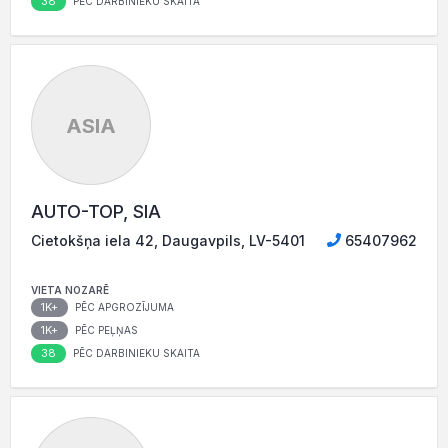
38
PĒC DARBINIEKU SKAITA
ASIA
AUTO-TOP, SIA
Cietokšņa iela 42, Daugavpils, LV-5401
65407962
VIETA NOZARĒ
1K+
PĒC APGROZĪJUMA
1K+
PĒC PEĻŅAS
38
PĒC DARBINIEKU SKAITA