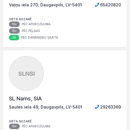
Vaļņu iela 27D, Daugavpils, LV-5401
65420820
VIETA NOZARĒ
1K+
PĒC APGROZĪJUMA
1K+
PĒC PEĻŅAS
38
PĒC DARBINIEKU SKAITA
SLNSI
SL Nams, SIA
Saules iela 49, Daugavpils, LV-5401
29263369
VIETA NOZARĒ
1K+
PĒC APGROZĪJUMA