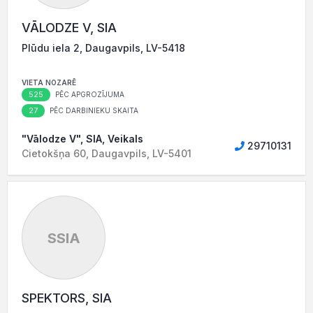
VĀLODZE V, SIA
Plūdu iela 2, Daugavpils, LV-5418
VIETA NOZARĒ
525
PĒC APGROZĪJUMA
27
PĒC DARBINIEKU SKAITA
"Vālodze V", SIA, Veikals
29710131
Cietokšņa 60, Daugavpils, LV-5401
SSIA
SPEKTORS, SIA