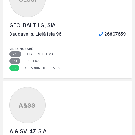
GEO-BALT LG, SIA
Daugavpils, Lielā iela 96
26807659
VIETA NOZARĒ
2K+
PĒC APGROZĪJUMA
1K+
PĒC PEĻŅAS
37
PĒC DARBINIEKU SKAITA
A&SSI
A & SV-47, SIA