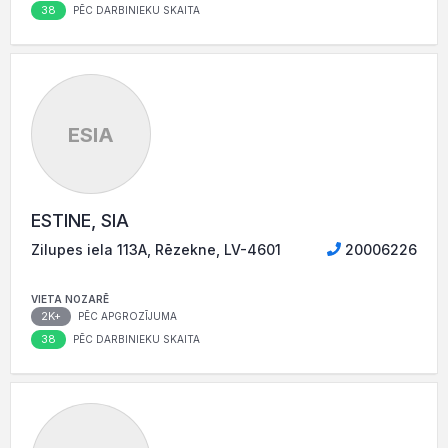
38
PĒC DARBINIEKU SKAITA
ESIA
ESTINE, SIA
Zilupes iela 113A, Rēzekne, LV-4601
20006226
VIETA NOZARĒ
2K+
PĒC APGROZĪJUMA
38
PĒC DARBINIEKU SKAITA