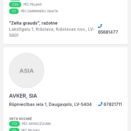
239
PĒC PEĻŅAS
27
PĒC DARBINIEKU SKAITA
"Zelta grauds", ražotne
Lakstīgalu 1, Krāslava, Krāslavas nov., LV-
65681477
5601
ASIA
AVKER, SIA
Rūpniecības iela 1, Daugavpils, LV-5404
67821711
VIETA NOZARĒ
173
PĒC APGROZĪJUMA
95
PĒC PEĻŅAS