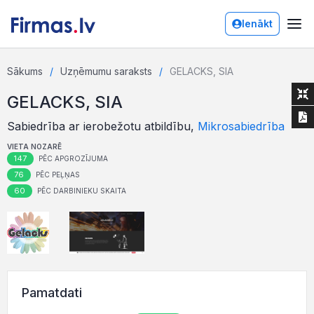
Ienākt
Sākums
Uzņēmumu saraksts
GELACKS, SIA
GELACKS, SIA
Sabiedrība ar ierobežotu atbildību,
Mikrosabiedrība
VIETA NOZARĒ
147
PĒC APGROZĪJUMA
76
PĒC PEĻŅAS
60
PĒC DARBINIEKU SKAITA
Pamatdati