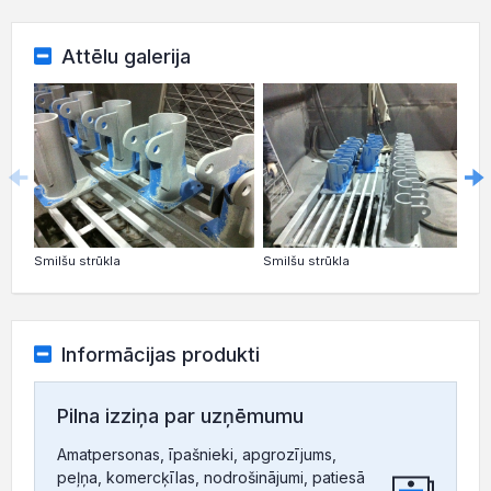
Attēlu galerija
Smilšu strūkla
Smilšu strūkla
Informācijas produkti
Pilna izziņa par uzņēmumu
Amatpersonas, īpašnieki, apgrozījums,
peļņa, komercķīlas, nodrošinājumi, patiesā