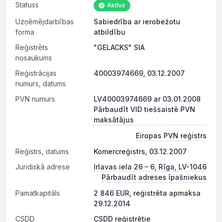
Statuss
Aktīvs
Uzņēmējdarbības
Sabiedrība ar ierobežotu
forma
atbildību
Reģistrēts
"GELACKS" SIA
nosaukums
Reģistrācijas
40003974669, 03.12.2007
numurs, datums
PVN numurs
LV40003974669 ar 03.01.2008
Pārbaudīt VID tiešsaistē PVN
maksātājus
Eiropas PVN reģistrs
Reģistrs, datums
Komercreģistrs, 03.12.2007
Juridiskā adrese
Irlavas iela 26 – 6, Rīga, LV-1046
Pārbaudīt adreses īpašniekus
Pamatkapitāls
2 846 EUR, reģistrēta apmaksa
29.12.2014
CSDD
CSDD reģistrētie