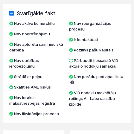
Svarīgākie fakti
Nav aktīvu komercķīlu
Nav reorganizācijas
procesu
Nav nodrošinājumu
Ir kontaktdati
Nav apturēta saimnieciskā
darbība
Pozitīvs pašu kapitāls
Nav darbības
Pārbaudīt tiešsaistē VID
ierobežojumu
aktuālo nodokļu samaksu
Strādā ar peļņu
Nav parādu piedziņas lietu
Skatīties AML riskus
VID nodokļu maksātāju
Nav ieraksti
reitings A - Laba saistību
maksātnespējas reģistrā
izpilde
Nav likvidācijas procesa