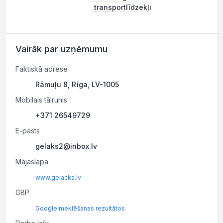
transportlīdzekļi
Vairāk par uzņēmumu
Faktiskā adrese
Rāmuļu 8, Rīga, LV-1005
Mobilais tālrunis
+371 26549729
E-pasts
gelaks2@inbox.lv
Mājaslapa
www.gelacks.lv
GBP
Google meklēšanas rezultātos