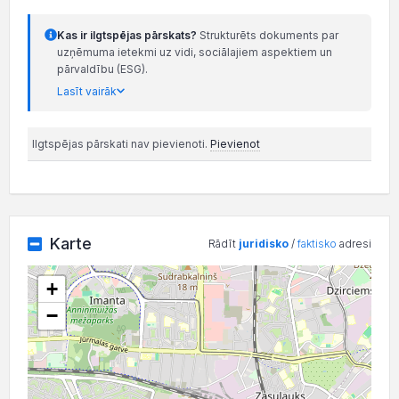
Kas ir ilgtspējas pārskats?
Strukturēts dokuments par
uzņēmuma ietekmi uz vidi, sociālajiem aspektiem un
pārvaldību (ESG).
Lasīt vairāk
Ilgtspējas pārskati nav pievienoti.
Pievienot
Karte
Rādīt
juridisko
/
faktisko
adresi
+
−