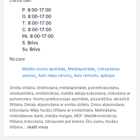
Darba laiki
P. 8:00-17:00
O. 8:00-17:00
T. 8:00-17:00
C. 8:00-17:00
Pk. 8:00-17:00
S. Brīvs
Sv. Brīvs
Nozare
,
,
Metāla virsmu apstrāde
Metālapstrāde
Uzkopšanas
,
,
serviss
Auto riepu serviss
Auto remonts, apkope
Smilšu strūkla, strūklošana, metālapstrāde, pulverkrāsošana,
smilšustrūkla, smilšstrūklas, metāla detaļu krāsošana, cinkošana ar
pulvercinku. Virsmu pretkorozijas apstrāde, aizsardzība, abrazīvā
tīrīšana. Detaļu atjaunošana ar smilšu strūklu. Disku atjaunošana,
krāsošana. Māju fasāžu tīrīšana ar smilšstrūklu. Metināšana,
metināšanas darbi, metāla margas, MDF. Metālkonstrukciju
tīrīšana, krāsošana. Izbraucam pie klienta. Ēku sienu, fasāžu
tīrīšana....
skatīt visus