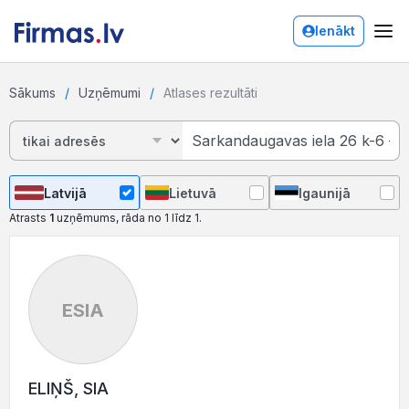
Ienākt
Sākums
Uzņēmumi
Atlases rezultāti
Latvijā
Lietuvā
Igaunijā
Atrasts
1
uzņēmums, rāda no 1 līdz 1.
ESIA
ELIŅŠ, SIA