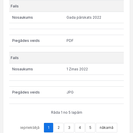
Gada pārskats 2022
PDF
1 Zinas 2022
JPG
Rāda 1 no 5 lapām
iepriekšējā
1
2
3
4
5
nākamā