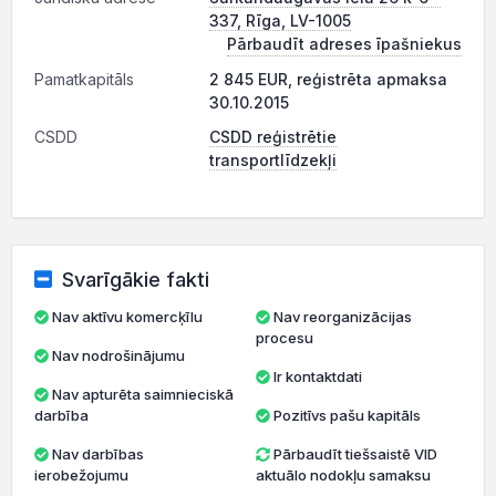
337, Rīga, LV-1005
Pārbaudīt adreses īpašniekus
Pamatkapitāls
2 845 EUR, reģistrēta apmaksa
30.10.2015
CSDD
CSDD reģistrētie
transportlīdzekļi
Svarīgākie fakti
Nav aktīvu komercķīlu
Nav reorganizācijas
procesu
Nav nodrošinājumu
Ir kontaktdati
Nav apturēta saimnieciskā
darbība
Pozitīvs pašu kapitāls
Nav darbības
Pārbaudīt tiešsaistē VID
ierobežojumu
aktuālo nodokļu samaksu