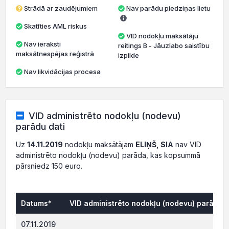
Strādā ar zaudējumiem
Nav parādu piedziņas lietu
Skatīties AML riskus
VID nodokļu maksātāju
Nav ieraksti
reitings B - Jāuzlabo saistību
maksātnespējas reģistrā
izpilde
Nav likvidācijas procesa
VID administrēto nodokļu (nodevu)
parādu dati
Uz
14.11.2019
nodokļu maksātājam
ELIŅŠ, SIA
nav VID
administrēto nodokļu (nodevu) parāda, kas kopsummā
pārsniedz 150 euro.
Datums*
VID administrēto nodokļu (nodevu) parāds, 
215.9
07.11.2019