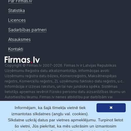
Par Firmas.lv
Statistika
Licences
Sadarbības partneri
Atsauksmes
Kontakti
Copyright © Firmas.lv 2007-2026. Firmas.lv ir Latvijas Republikas
Uzņēmumu Reģistra datu atkalizmantotājs. Informācijas avoti:
Uzņēmumu reģistra datu bāzes, Komercreģistrs, Maksātnespējas
reģistrs, Komercķīlu reģistrs, ZL uzņēmumu faktisko datu reģistrs, u.c..
Informācijai ir izziņas raksturs, un tai nav juridiska spēka. Sistēmas
lietotājs apņemas ievērot Fizisko personu datu aizsardzības likumu un
Autortiesību likumu. Firmas.lv nenes atbildību par darbībām vai
lēmumiem, kas balstīti uz saņemto pakalpojumu. Lietotājam aizliegts
Informējam, ka šajā tīmekļa vietnē tiek
✖
izmantot jebkādas automatizētas sistēmas vai iekārtas (robotus)
piekļuvei sistēmai bez rakstiskas saskaņošanas ar Firmas.lv. Galvenā
izmantotas sīkdatnes (angļu val. cookies).
redaktore: Ingūna Pempere.
Sīkdatne uzkrāj datus par vietnes apmeklējumu. Turpinot lietot
Lietošanas noteikumi
Privātuma politika
Norēķini ar
šo vietni, Jūs piekrītat, ka mēs uzkrāsim un izmantosim