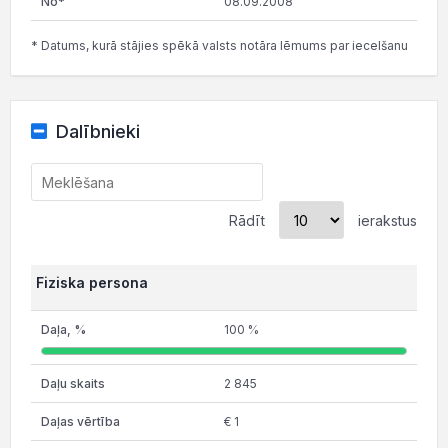
08.09.2008
* Datums, kurā stājies spēkā valsts notāra lēmums par iecelšanu
Dalībnieki
Rādīt
ierakstus
Fiziska persona
100 %
2 845
€ 1