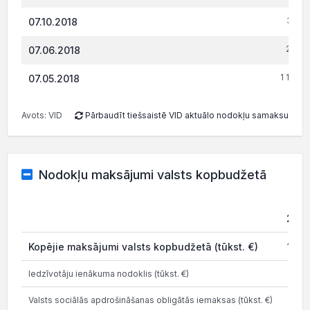
306.1
07.10.2018
229.3
07.06.2018
1 186.0
07.05.2018
Avots: VID
Pārbaudīt tiešsaistē VID aktuālo nodokļu samaksu
Nodokļu maksājumi valsts kopbudžetā
202
Kopējie maksājumi valsts kopbudžetā (tūkst. €)
19.3
Iedzīvotāju ienākuma nodoklis (tūkst. €)
1.0
Valsts sociālās apdrošināšanas obligātās iemaksas (tūkst. €)
6.1