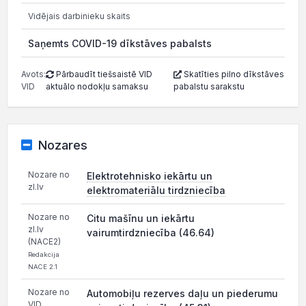
Vidējais darbinieku skaits
Saņemts COVID-19 dīkstāves pabalsts
Avots:
Pārbaudīt tiešsaistē VID
Skatīties pilno dīkstāves
VID
aktuālo nodokļu samaksu
pabalstu sarakstu
Nozares
Nozare no
Elektrotehnisko iekārtu un
zl.lv
elektromateriālu tirdzniecība
Nozare no
Citu mašīnu un iekārtu
zl.lv
vairumtirdzniecība (46.64)
(NACE2)
Redakcija
NACE 2.1
Nozare no
Automobiļu rezerves daļu un piederumu
VID