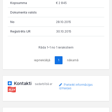
€ 2 845
28.10.2015
30.10.2015
Rāda 1–1 no 1 ierakstiem
iepriekšējā
1
nākamā
Kontakti
sadarbībā ar
Pieteikt informācijas
izmaiņas