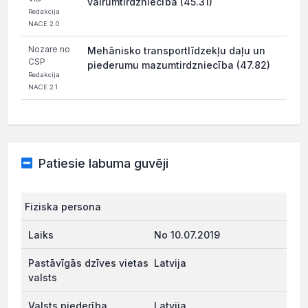
vairumtirdzniecība (45.31)
Redakcija
NACE 2.0
Nozare no
Mehānisko transportlīdzekļu daļu un
CSP
piederumu mazumtirdzniecība (47.82)
Redakcija
NACE 2.1
Patiesie labuma guvēji
Fiziska persona
No 10.07.2019
Latvija
Latvija