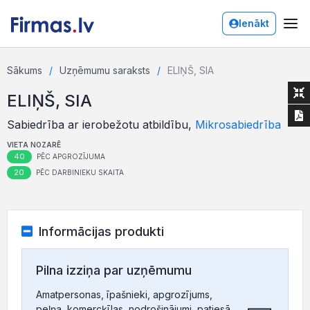
Ienākt
Sākums
Uzņēmumu saraksts
ELIŅŠ, SIA
ELIŅŠ, SIA
Sabiedrība ar ierobežotu atbildību,
Mikrosabiedrība
VIETA NOZARĒ
40
PĒC APGROZĪJUMA
20
PĒC DARBINIEKU SKAITA
Informācijas produkti
Pilna izziņa par uzņēmumu
Amatpersonas, īpašnieki, apgrozījums,
peļņa, komercķīlas, nodrošinājumi, patiesā