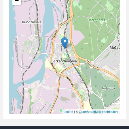
−
Leaflet
| ©
OpenStreetMap contributors