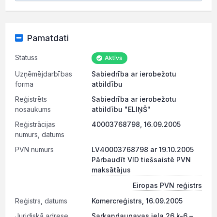
Pamatdati
Statuss
Aktīvs
Uzņēmējdarbības
Sabiedrība ar ierobežotu
forma
atbildību
Reģistrēts
Sabiedrība ar ierobežotu
nosaukums
atbildību "ELIŅŠ"
Reģistrācijas
40003768798, 16.09.2005
numurs, datums
PVN numurs
LV40003768798 ar 19.10.2005
Pārbaudīt VID tiešsaistē PVN
maksātājus
Eiropas PVN reģistrs
Reģistrs, datums
Komercreģistrs, 16.09.2005
Juridiskā adrese
Sarkandaugavas iela 26 k-6 –