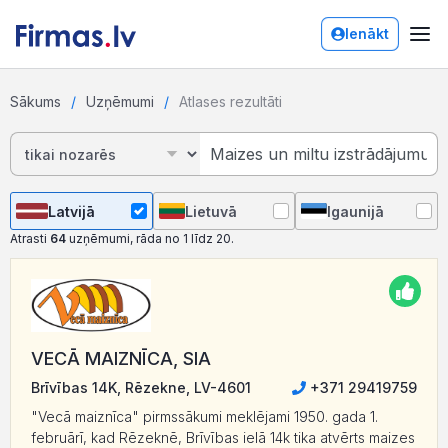
Ienākt
Sākums
Uzņēmumi
Atlases rezultāti
Latvijā
Lietuvā
Igaunijā
Atrasti
64
uzņēmumi, rāda no 1 līdz 20.
VECĀ MAIZNĪCA, SIA
Brīvības 14K, Rēzekne, LV-4601
+371 29419759
"Vecā maiznīca" pirmssākumi meklējami 1950. gada 1.
februārī, kad Rēzeknē, Brīvības ielā 14k tika atvērts maizes