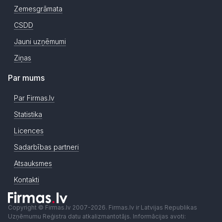
Zemesgrāmata
CSDD
Jauni uzņēmumi
Ziņas
Par mums
Par Firmas.lv
Statistika
Licences
Sadarbības partneri
Atsauksmes
Kontakti
Copyright © Firmas.lv 2007-2026. Firmas.lv ir Latvijas Republikas
Uzņēmumu Reģistra datu atkalizmantotājs. Informācijas avoti: