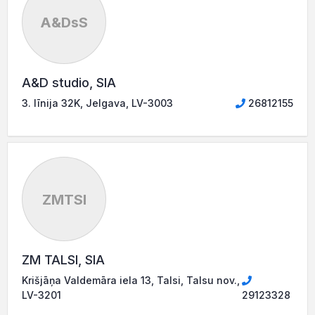
A&DsS
A&D studio, SIA
3. līnija 32K, Jelgava, LV-3003
26812155
ZMTSI
ZM TALSI, SIA
Krišjāņa Valdemāra iela 13, Talsi, Talsu nov.,
LV-3201
29123328