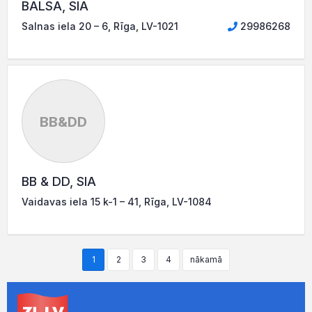
BALSA, SIA
Salnas iela 20 – 6, Rīga, LV-1021
29986268
BB&DD
BB & DD, SIA
Vaidavas iela 15 k-1 – 41, Rīga, LV-1084
1
2
3
4
nākamā