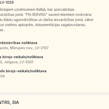
 LV-1039
došajiem uzņēmumiem Baltijā, kas specializējas
ardzības jomā. "FN-SERVISS" saviem klientiem nodrošina
tu klāstu ugunsdrošības un darba aizsardzības jomā, sākot
 un sistēmu apkopēm, dokumentācijas sagatavošanas,
s...
irdzniecības noliktava
gasts, Mārupes nov., LV-2167
s birojs-veikals/noliktava
3, Jelgava, LV-3001
ils birojs-veikals/noliktava
404
TRS, SIA