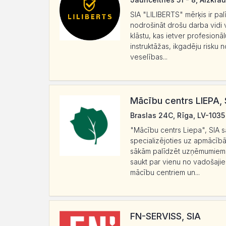
SIA "LILIBERTS" mērķis ir pa
nodrošināt drošu darba vidi
klāstu, kas ietver profesionāl
instruktāžas, ikgadēju risku 
veselības...
Mācību centrs LIEPA, 
Braslas 24C, Rīga, LV-1035
"Mācību centrs Liepa", SIA 
specializējoties uz apmācībā
sākām palīdzēt uzņēmumiem d
saukt par vienu no vadošaj
mācību centriem un...
FN-SERVISS, SIA