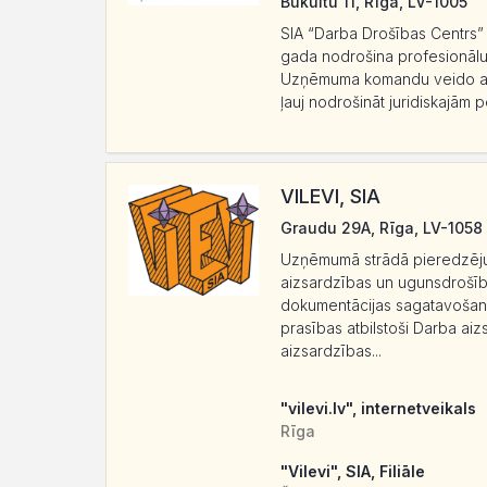
Bukultu 11, Rīga, LV-1005
SIA “Darba Drošības Centrs” i
gada nodrošina profesionālu
Uzņēmuma komandu veido augsti
ļauj nodrošināt juridiskajām
VILEVI, SIA
Graudu 29A, Rīga, LV-1058
Uzņēmumā strādā pieredzējuši,
aizsardzības un ugunsdrošīb
dokumentācijas sagatavošanu 
prasības atbilstoši Darba aiz
aizsardzības...
"vilevi.lv", internetveikals
Rīga
"Vilevi", SIA, Filiāle