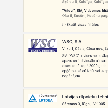
Šķērsu 6, Kuldīga, Kuldīga
"Vilevi", SIA, Vidzemes fili
Ošu 6, Kocēni, Kocēnu pag
Skatīt visas filiāles
WSC, SIA
Vilku 1, Cēsis, Cēsu nov., 
SIA "WSC" ir viens no lielā
apavu un individuālo aizsar
esam kopā kopš 2000.gada. K
apģērbu, kā arī izšūt vai uz
nogādājam...
Latvijas rūpnieku teh
Sāremas 3, Rīga, LV-1005