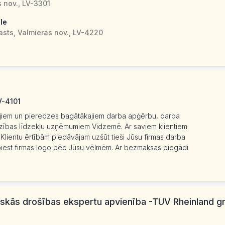
s nov., LV-3301
āle
asts, Valmieras nov., LV-4220
LV-4101
kajiem un pieredzes bagātākajiem darba apģērbu, darba
dzības līdzekļu uzņēmumiem Vidzemē. Ar saviem klientiem
lientu ērtībām piedāvājam uzšūt tieši Jūsu firmas darba
spiest firmas logo pēc Jūsu vēlmēm. Ar bezmaksas piegādi
niskās drošības ekspertu apvienība -TUV Rheinland g