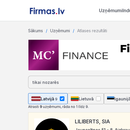
Uzņēmumi
Ind
Sākums
Uzņēmumi
Atlases rezultāti
Latvijā
Lietuvā
Igaunij
9
Atrasti
9
uzņēmumi, rāda no 1 līdz 9.
LILIBERTS, SIA
Jaunceltnes 51 - 8, Aizkrau