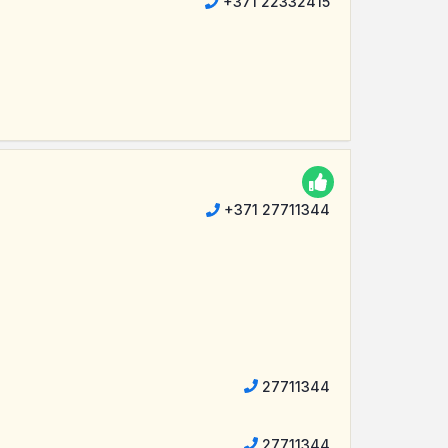
+371 22332415
+371 27711344
27711344
27711344