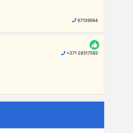
67139564
+371 28317593