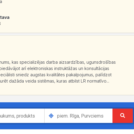
ba
ktava
3
ņēmums, kas specializējas darba aizsardzības, ugunsdrošības
iedāvājot arī elektroniskas instruktāžas un konsultācijas
ciālisti sniedz augstas kvalitātes pakalpojumus, palīdzot
rēt dažāda veida sistēmas, kuras atbilst LR normatīvo...