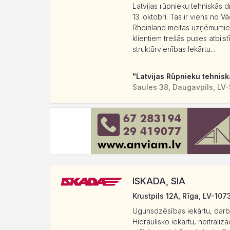
Latvijas rūpnieku tehniskās 
13. oktobrī. Tas ir viens no Vā
Rheinland meitas uzņēmumie
klientiem trešās puses atbil
struktūrvienības Iekārtu...
"Latvijas Rūpnieku tehnis
Saules 38, Daugavpils, LV
ISKADA, SIA
Krustpils 12A, Rīga, LV-107
Ugunsdzēsības iekārtu, darba 
Hidraulisko iekārtu, neitrali