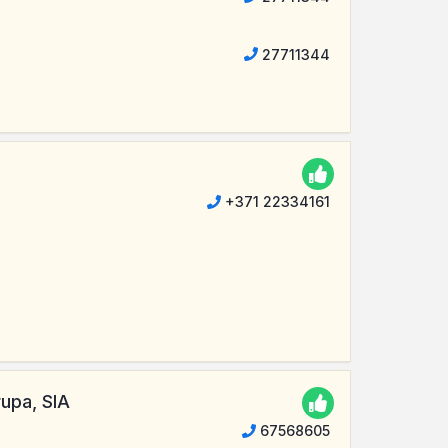
27711344
+371 22334161
rupa, SIA
67568605