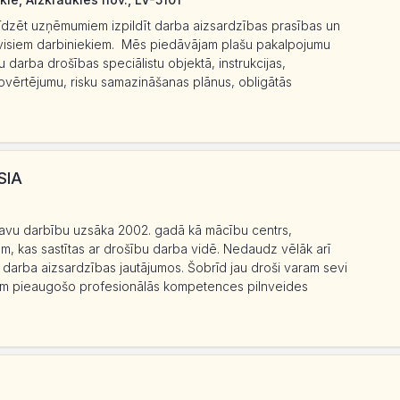
līdzēt uzņēmumiem izpildīt darba aizsardzības prasības un
 visiem darbiniekiem. Mēs piedāvājam plašu pakalpojumu
u darba drošības speciālistu objektā, instrukcijas,
novērtējumu, risku samazināšanas plānus, obligātās
SIA
savu darbību uzsāka 2002. gadā kā mācību centrs,
m, kas sastītas ar drošību darba vidē. Nedaudz vēlāk arī
arba aizsardzības jautājumos. Šobrīd jau droši varam sevi
iem pieaugošo profesionālās kompetences pilnveides