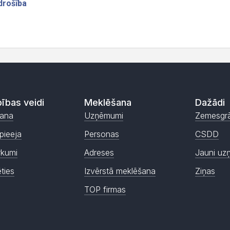
ības veidi
Meklēšana
Dažādi
ana
Uzņēmumi
Zemesgr
pieeja
Personas
CSDD
rkumi
Adreses
Jauni uz
ēties
Izvērstā meklēšana
Ziņas
TOP firmas