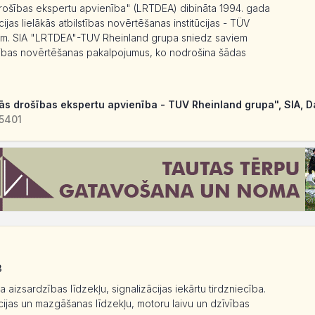
drošības ekspertu apvienība" (LRTDEA) dibināta 1994. gada
cijas lielākās atbilstības novērtēšanas institūcijas - TÜV
m. SIA "LRTDEA"-TUV Rheinland grupa sniedz saviem
stības novērtēšanas pakalpojumus, ko nodrošina šādas
kās drošības ekspertu apvienība - TUV Rheinland grupa", SIA, 
-5401
3
aizsardzības līdzekļu, signalizācijas iekārtu tirdzniecība.
zācijas un mazgāšanas līdzekļu, motoru laivu un dzīvības