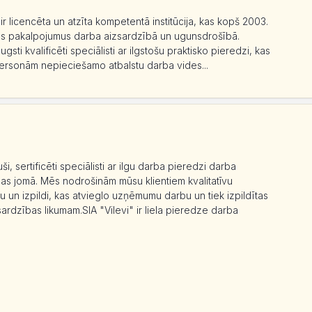
r licencēta un atzīta kompetentā institūcija, kas kopš 2003.
s pakalpojumus darba aizsardzībā un ugunsdrošībā.
 kvalificēti speciālisti ar ilgstošu praktisko pieredzi, kas
 personām nepieciešamo atbalstu darba vides...
 sertificēti speciālisti ar ilgu darba pieredzi darba
as jomā. Mēs nodrošinām mūsu klientiem kvalitatīvu
un izpildi, kas atvieglo uzņēmumu darbu un tiek izpildītas
sardzības likumam.SIA "Vilevi" ir liela pieredze darba