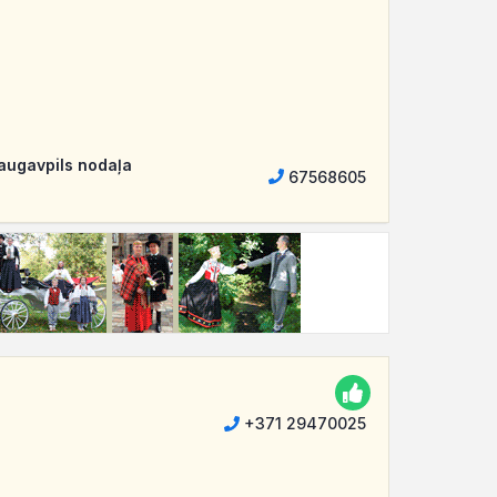
Daugavpils nodaļa
67568605
+371 29470025