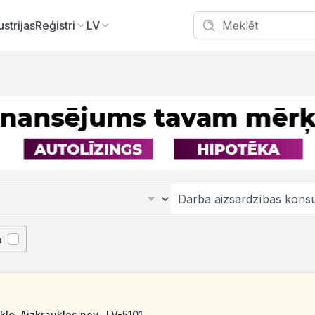
ustrijas
Reģistri
LV
ā
kle, Aizkraukles nov., LV-5101