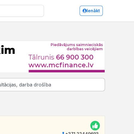
Ienākt
+371 22449693