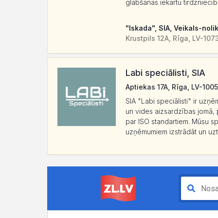
glābšanas iekārtu tirdzniecī
"Iskada", SIA, Veikals-noli
Krustpils 12A, Rīga, LV-107
Labi speciālisti, SIA
Aptiekas 17A, Rīga, LV-1005
SIA "Labi speciālisti" ir uz
un vides aizsardzības jomā, p
par ISO standartiem. Mūsu spe
uzņēmumiem izstrādāt un uztu