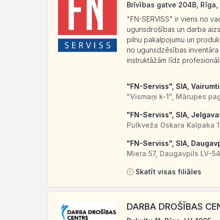
Brīvības gatve 204B, Rīga,
"FN-SERVISS" ir viens no va
ugunsdrošības un darba aizs
pilnu pakalpojumu un produk
no ugunsdzēsības inventāra
instruktāžām līdz profesionāla
"FN-Serviss", SIA, Vairumt
"Vismaņi k-1", Mārupes pa
"FN-Serviss", SIA, Jelgava
Pulkveža Oskara Kalpaka 1
"FN-Serviss", SIA, Daugavp
Miera 57, Daugavpils LV-5
Skatīt visas filiāles
DARBA DROŠĪBAS CEN