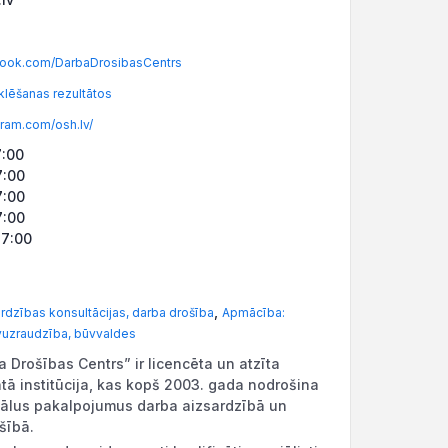
ook.com/DarbaDrosibasCentrs
lēšanas rezultātos
ram.com/osh.lv/
7:00
7:00
7:00
7:00
17:00
,
rdzības konsultācijas, darba drošība
Apmācība:
uzraudzība, būvvaldes
a Drošības Centrs” ir licencēta un atzīta
ā institūcija, kas kopš 2003. gada nodrošina
ālus pakalpojumus darba aizsardzībā un
šībā.