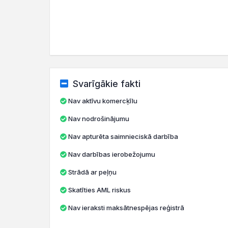
Svarīgākie fakti
Nav aktīvu komercķīlu
Nav nodrošinājumu
Nav apturēta saimnieciskā darbība
Nav darbības ierobežojumu
Strādā ar peļņu
Skatīties AML riskus
Nav ieraksti maksātnespējas reģistrā