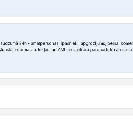
audzumā 24h - amatpersonas, īpašnieki, apgrozījums, peļņa, komerc
sturiskā informācija. Iekļauj arī AML un sankciju pārbaudi, kā arī sais