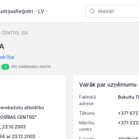
ustrijas
Reģistri
LV
 CENTRS, SIA
A
edrība
7
PĒC DARBINIEKU SKAITA
Vairāk par uzņēmumu
Faktiskā
Bukultu 1
adrese
ierobežotu atbildību
Tālrunis
+371 672
ROŠĪBAS CENTRS"
Mācību
+371 223
 23.10.2003
centrs
4 ar 23.12.2003
E-pasts
ddc@osh.