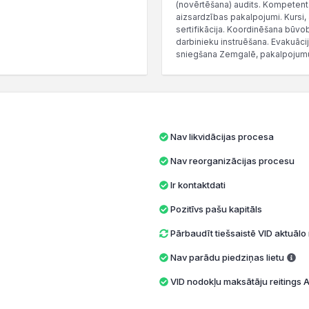
(novērtēšana) audits. Kompetenta 
aizsardzības pakalpojumi. Kursi
sertifikācija. Koordinēšana būvo
darbinieku instruēšana. Evakuāc
sniegšana Zemgalē, pakalpojumu
Nav likvidācijas procesa
Nav reorganizācijas procesu
Ir kontaktdati
Pozitīvs pašu kapitāls
Pārbaudīt tiešsaistē VID aktuāl
Nav parādu piedziņas lietu
VID nodokļu maksātāju reitings A 