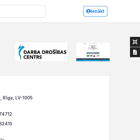
Ienākt
1, Rīga, LV-1005
74712
32415
lv