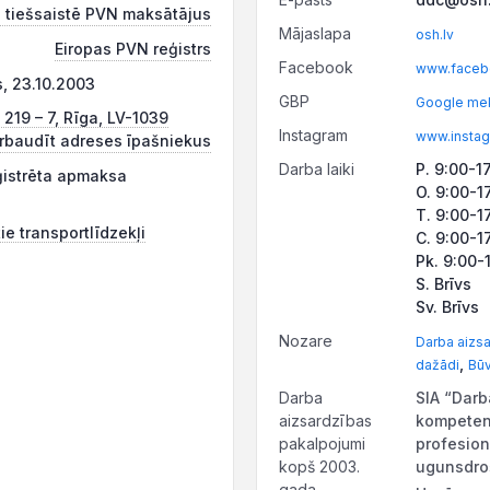
 tiešsaistē PVN maksātājus
Mājaslapa
osh.lv
Eiropas PVN reģistrs
Facebook
www.faceb
s, 23.10.2003
GBP
Google mek
 219 – 7, Rīga, LV-1039
Instagram
www.instag
rbaudīt adreses īpašniekus
Darba laiki
P. 9:00-1
ģistrēta apmaksa
O. 9:00-1
T. 9:00-1
ie transportlīdzekļi
C. 9:00-1
Pk. 9:00-
S. Brīvs
Sv. Brīvs
Nozare
Darba aizsa
,
dažādi
Būv
Darba
SIA “Darb
aizsardzības
kompetent
pakalpojumi
profesion
kopš 2003.
ugunsdro
gada