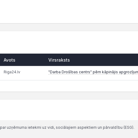
Avots
Virsraksts
Riga24.lv
"Darba Drošības centrs" pērn kāpinājis apgrozīju
par uzņēmuma ietekmi uz vidi, sociālajiem aspektiem un pārvaldību (ESG).