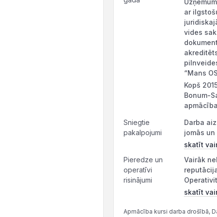
Uzņēmuma 
ar ilgsto
juridiska
vides sak
dokumentā
akreditēt
pilnveid
“Mans OS
Kopš 2015
Bonum-Saf
apmācības
Sniegtie
Darba aiz
pakalpojumi
jomās un 
skatīt vai
Pieredze un
Vairāk ne
operatīvi
reputācij
risinājumi
Operativit
skatīt vai
Apmācība kursi darba drošībā, Da