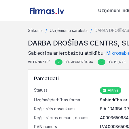
Uzņēmumi
Ind
Sākums
Uzņēmumu saraksts
DARBA DROŠĪBAS
DARBA DROŠĪBAS CENTRS, SI
Sabiedrība ar ierobežotu atbildību,
Mikrosabi
7
5
VIETA NOZARĒ
PĒC APGROZĪJUMA
PĒC PEĻŅAS
Pamatdati
Statuss
Aktīvs
Uzņēmējdarbības forma
Sabiedrība ar 
Reģistrēts nosaukums
SIA "DARBA D
Reģistrācijas numurs, datums
40003650884,
PVN numurs
LV4000365088