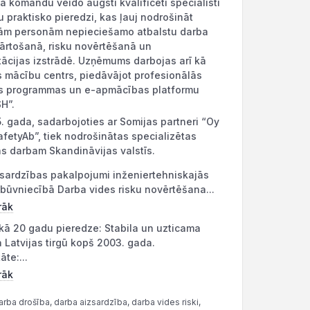
komandu veido augsti kvalificēti speciālisti
šu praktisko pieredzi, kas ļauj nodrošināt
jām personām nepieciešamo atbalstu darba
ārtošanā, risku novērtēšanā un
cijas izstrādē. Uzņēmums darbojas arī kā
s mācību centrs, piedāvājot profesionālās
es programmas un e-apmācības platformu
H”.
. gada, sadarbojoties ar Somijas partneri “Oy
etyAb”, tiek nodrošinātas specializētas
 darbam Skandināvijas valstīs.
sardzības pakalpojumi inženiertehniskajās
būvniecībā Darba vides risku novērtēšana...
rāk
kā 20 gadu pieredze: Stabila un uzticama
a Latvijas tirgū kopš 2003. gada.
āte:...
rāk
rba drošība, darba aizsardzība, darba vides riski,