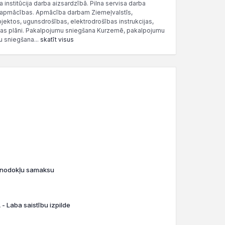
institūcija darba aizsardzībā. Pilna servisa darba
, apmācības. Apmācība darbam Ziemeļvalstīs,
bjektos, ugunsdrošības, elektrodrošības instrukcijas,
ijas plāni. Pakalpojumu sniegšana Kurzemē, pakalpojumu
 sniegšana...
skatīt visus
o nodokļu samaksu
- Laba saistību izpilde