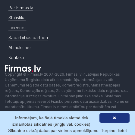
Par Firmas.lv
Statistika
Licences
Sadarbības partneri
Atsauksmes
Kontakti
Copyright © Firmas.lv 2007-2026. Firmas.lv ir Latvijas Republikas
Uzņēmumu Reģistra datu atkalizmantotājs. Informācijas avoti:
Uzņēmumu reģistra datu bāzes, Komercreģistrs, Maksātnespējas
reģistrs, Komercķīlu reģistrs, ZL uzņēmumu faktisko datu reģistrs, u.c..
Informācijai ir izziņas raksturs, un tai nav juridiska spēka. Sistēmas
lietotājs apņemas ievērot Fizisko personu datu aizsardzības likumu un
Autortiesību likumu. Firmas.lv nenes atbildību par darbībām vai
lēmumiem, kas balstīti uz saņemto pakalpojumu. Lietotājam aizliegts
Informējam, ka šajā tīmekļa vietnē tiek
✖
izmantot jebkādas automatizētas sistēmas vai iekārtas (robotus)
piekļuvei sistēmai bez rakstiskas saskaņošanas ar Firmas.lv. Galvenā
izmantotas sīkdatnes (angļu val. cookies).
redaktore: Ingūna Pempere.
Sīkdatne uzkrāj datus par vietnes apmeklējumu. Turpinot lietot
Lietošanas noteikumi
Privātuma politika
Norēķini ar