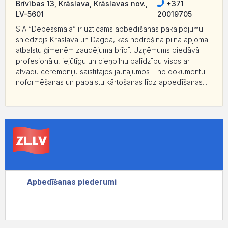
Brīvības 13, Krāslava, Krāslavas nov.,
+371
LV-5601
20019705
SIA “Debessmala” ir uzticams apbedīšanas pakalpojumu
sniedzējs Krāslavā un Dagdā, kas nodrošina pilna apjoma
atbalstu ģimenēm zaudējuma brīdī. Uzņēmums piedāvā
profesionālu, iejūtīgu un cieņpilnu palīdzību visos ar
atvadu ceremoniju saistītajos jautājumos – no dokumentu
noformēšanas un pabalstu kārtošanas līdz apbedīšanas...