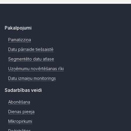
Pakalpojumi
Pamatizziņa
Datu pārraide tiešsaistē
Segmentēto datu atlase
Uzņēmumu novērtēšanas rīki
Datu izmaiņu monitorings
Sadarbības veidi
Abonēšana
Dienas pieeja
Mikropirkumi
Reģistrēties