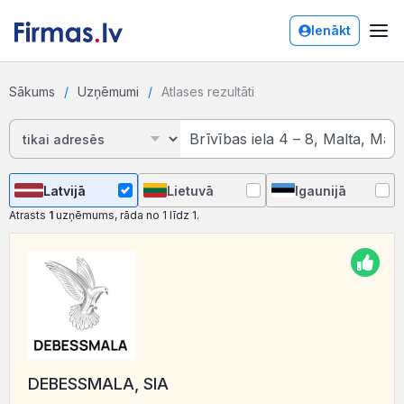
Ienākt
Sākums
Uzņēmumi
Atlases rezultāti
Latvijā
Lietuvā
Igaunijā
Atrasts
1
uzņēmums, rāda no 1 līdz 1.
DEBESSMALA, SIA