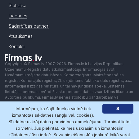
Statistika
Licences
Sadarbības partneri
Atsauksmes
Kontakti
Copyright © Firmas.lv 2007-2026. Firmas.lv ir Latvijas Republikas
Uzņēmumu Reģistra datu atkalizmantotājs. Informācijas avoti:
Uzņēmumu reģistra datu bāzes, Komercreģistrs, Maksātnespējas
reģistrs, Komercķīlu reģistrs, ZL uzņēmumu faktisko datu reģistrs, u.c..
Informācijai ir izziņas raksturs, un tai nav juridiska spēka. Sistēmas
lietotājs apņemas ievērot Fizisko personu datu aizsardzības likumu un
Autortiesību likumu. Firmas.lv nenes atbildību par darbībām vai
lēmumiem, kas balstīti uz saņemto pakalpojumu. Lietotājam aizliegts
Informējam, ka šajā tīmekļa vietnē tiek
✖
izmantot jebkādas automatizētas sistēmas vai iekārtas (robotus)
piekļuvei sistēmai bez rakstiskas saskaņošanas ar Firmas.lv. Galvenā
izmantotas sīkdatnes (angļu val. cookies).
redaktore: Ingūna Pempere.
Sīkdatne uzkrāj datus par vietnes apmeklējumu. Turpinot lietot
Lietošanas noteikumi
Privātuma politika
Norēķini ar
šo vietni, Jūs piekrītat, ka mēs uzkrāsim un izmantosim
sīkdatnes Jūsu ierīcē. Savu piekrišanu Jūs jebkurā laikā varat