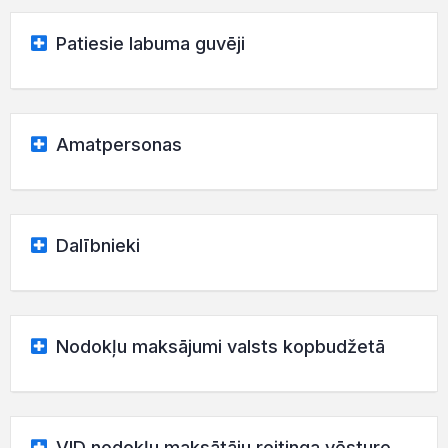
Patiesie labuma guvēji
Amatpersonas
Dalībnieki
Nodokļu maksājumi valsts kopbudžetā
VID nodokļu maksātāju reitinga vēsture