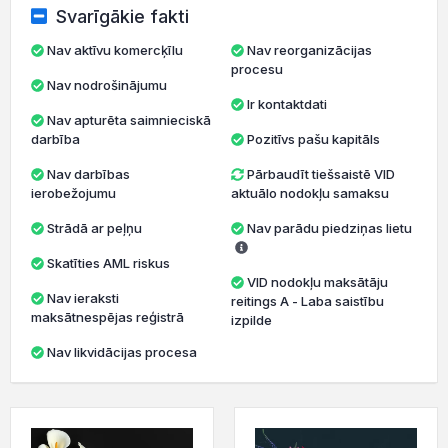
Svarīgākie fakti
Nav aktīvu komercķīlu
Nav reorganizācijas
procesu
Nav nodrošinājumu
Ir kontaktdati
Nav apturēta saimnieciskā
darbība
Pozitīvs pašu kapitāls
Nav darbības
Pārbaudīt tiešsaistē VID
ierobežojumu
aktuālo nodokļu samaksu
Strādā ar peļņu
Nav parādu piedziņas lietu
Skatīties AML riskus
VID nodokļu maksātāju
Nav ieraksti
reitings A - Laba saistību
maksātnespējas reģistrā
izpilde
Nav likvidācijas procesa