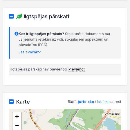
Ilgtspējas pārskati
Kas ir ilgtspējas pārskats?
Strukturēts dokuments par
uzņēmuma ietekmi uz vidi, sociālajiem aspektiem un
pārvaldību (ESG).
Lasīt vairāk
Ilgtspējas pārskati nav pievienoti.
Pievienot
Karte
Rādīt
juridisko
/
faktisko
adresi
+
−