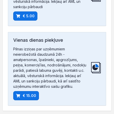
vēsturiskā informācija. Iekļauj arī AML un
sankciju pārbaudi
€ 5.00
Vienas dienas piekļuve
Pilnas izziņas par uzņēmumiem
neierobežotā daudzumā 24h -
amatpersonas, īpašnieki, apgrozījums,
peļņa, komercķīlas, nodrošinājumi, nodokļu
parādi, patiesā labuma guvēji, kontakti u.c.
aktuālā, vēsturiskā informācija. Iekļauj arī
AML un sankciju pārbaudi, kā arī saistīto
uzņēmumu interaktīvo saišu grafiku.
€ 15.00