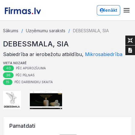
Ienākt
Sākums
Uzņēmumu saraksts
DEBESSMALA, SIA
DEBESSMALA, SIA
Sabiedrība ar ierobežotu atbildību,
Mikrosabiedrība
VIETA NOZARĒ
40
PĒC APGROZĪJUMA
36
PĒC PEĻŅAS
15
PĒC DARBINIEKU SKAITA
Pamatdati