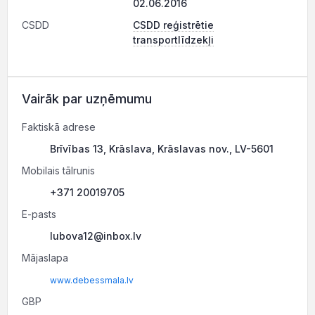
02.06.2016
CSDD
CSDD reģistrētie
transportlīdzekļi
Vairāk par uzņēmumu
Faktiskā adrese
Brīvības 13, Krāslava, Krāslavas nov., LV-5601
Mobilais tālrunis
+371 20019705
E-pasts
lubova12@inbox.lv
Mājaslapa
www.debessmala.lv
GBP