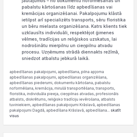
jautājumos – no dokumentu noformēšanas un
pabalstu kārtošanas līdz apbedīšanas vai
kremācijas organizēšanai. Pakalpojumu klāstā
ietilpst arī specializēts transports, sēru floristika
un bēru mielasta organizēšana. Katrs klients tiek
uzklausīts individuāli, respektējot ģimenes
vēlmes, tradīcijas un reliģiskos uzskatus, lai
nodrošinātu mierpilnu un cieņpilnu atvadu
procesu. Uzņēmums strādā diennakts režīmā,
sniedzot atbalstu jebkurā laikā.
apbedīšanas pakalpojumi, apbedīšana, pilna apjoma
apbedīšanas pakalpojumi, apbedīšanas organizēšana,
apbedīšanas piederumi, dokumentu kārtošana, pabalstu
noformēšana, kremācija, mirušā transportēšana, transports,
floristika, individuāla pieeja, cieņpilnas atvadas, profesionāls
atbalsts, diskrētums, reliģisko tradīciju ievērošana, atbalsts
tuviniekiem, apbedīšanas pakalpojumi Krāslavā, apbedīšanas
pakalpojumi Dagdā, apbedīšana Krāslavā, apbedīšana...
skatīt
visus