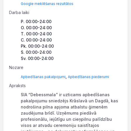
Google meklēšanas rezultātos
Darba laiki
P. 00:00-24:00
O. 00:00-24:00
T. 00:00-24:00
C. 00:00-24:00
Pk. 00:00-24:00
S. 00:00-24:00
Sv. 00:00-24:00
Nozare
,
Apbedīšanas pakalpojumi
Apbedīšanas piederumi
Apraksts
SIA “Debessmala” ir uzticams apbedīšanas
pakalpojumu sniedzējs Krāslavā un Dagdā, kas
nodrošina pilna apjoma atbalstu ģimenēm
zaudējuma brīdī. Uzņēmums piedāvā
profesionālu, iejūtīgu un cieņpilnu palīdzību
visos ar atvadu ceremoniju saistītajos