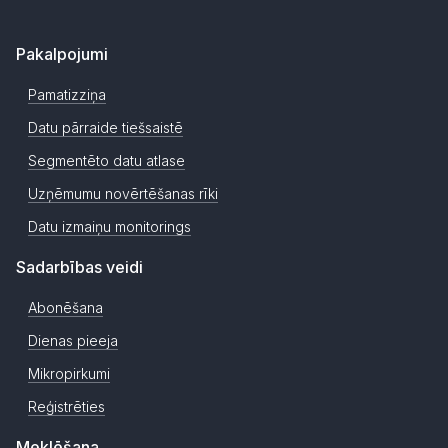
Pakalpojumi
Pamatizziņa
Datu pārraide tiešsaistē
Segmentēto datu atlase
Uzņēmumu novērtēšanas rīki
Datu izmaiņu monitorings
Sadarbības veidi
Abonēšana
Dienas pieeja
Mikropirkumi
Reģistrēties
Meklēšana