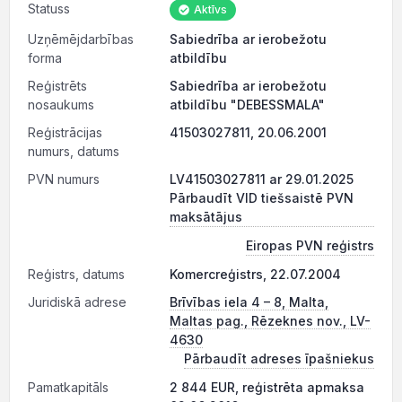
Statuss
Aktīvs
Uzņēmējdarbības
Sabiedrība ar ierobežotu
forma
atbildību
Reģistrēts
Sabiedrība ar ierobežotu
nosaukums
atbildību "DEBESSMALA"
Reģistrācijas
41503027811, 20.06.2001
numurs, datums
PVN numurs
LV41503027811 ar 29.01.2025
Pārbaudīt VID tiešsaistē PVN
maksātājus
Eiropas PVN reģistrs
Reģistrs, datums
Komercreģistrs, 22.07.2004
Juridiskā adrese
Brīvības iela 4 – 8, Malta,
Maltas pag., Rēzeknes nov., LV-
4630
Pārbaudīt adreses īpašniekus
Pamatkapitāls
2 844 EUR, reģistrēta apmaksa