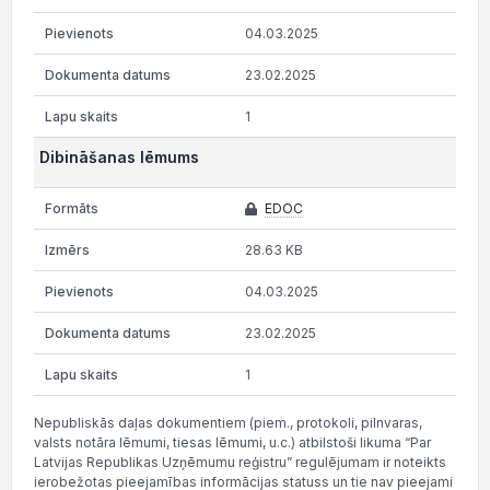
04.03.2025
23.02.2025
1
Dibināšanas lēmums
EDOC
28.63 KB
04.03.2025
23.02.2025
1
Nepubliskās daļas dokumentiem (piem., protokoli, pilnvaras,
valsts notāra lēmumi, tiesas lēmumi, u.c.) atbilstoši likuma “Par
Latvijas Republikas Uzņēmumu reģistru” regulējumam ir noteikts
ierobežotas pieejamības informācijas statuss un tie nav pieejami