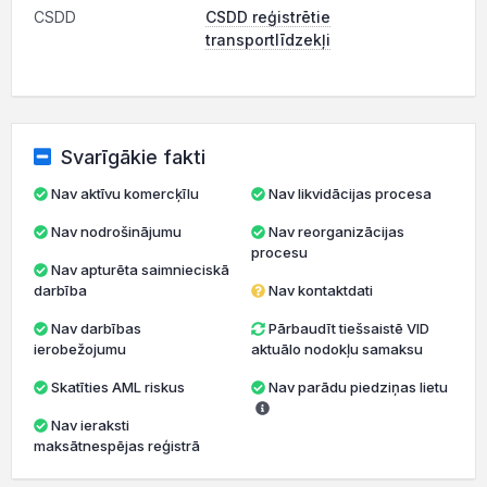
CSDD
CSDD reģistrētie
transportlīdzekļi
Svarīgākie fakti
Nav aktīvu komercķīlu
Nav likvidācijas procesa
Nav nodrošinājumu
Nav reorganizācijas
procesu
Nav apturēta saimnieciskā
darbība
Nav kontaktdati
Nav darbības
Pārbaudīt tiešsaistē VID
ierobežojumu
aktuālo nodokļu samaksu
Skatīties AML riskus
Nav parādu piedziņas lietu
Nav ieraksti
maksātnespējas reģistrā