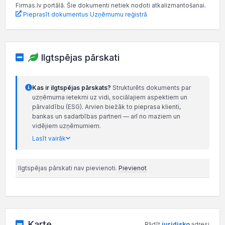
Firmas.lv portālā. Šie dokumenti netiek nodoti atkalizmantošanai.
Pieprasīt dokumentus Uzņēmumu reģistrā
Ilgtspējas pārskati
Kas ir ilgtspējas pārskats?
Strukturēts dokuments par
uzņēmuma ietekmi uz vidi, sociālajiem aspektiem un
pārvaldību (ESG). Arvien biežāk to pieprasa klienti,
bankas un sadarbības partneri — arī no maziem un
vidējiem uzņēmumiem.
Lasīt vairāk
Ilgtspējas pārskati nav pievienoti.
Pievienot
Karte
Rādīt
juridisko
adresi