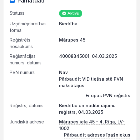
Pamatdati
Statuss
Aktīvs
Uzņēmējdarbības
Biedrība
forma
Reģistrēts
Mārupes 45
nosaukums
Reģistrācijas
40008345001, 04.03.2025
numurs, datums
PVN numurs
Nav
Pārbaudīt VID tiešsaistē PVN
maksātājus
Eiropas PVN reģistrs
Reģistrs, datums
Biedrību un nodibinājumu
reģistrs, 04.03.2025
Juridiskā adrese
Mārupes iela 45 – 4, Rīga, LV-
1002
Pārbaudīt adreses īpašniekus