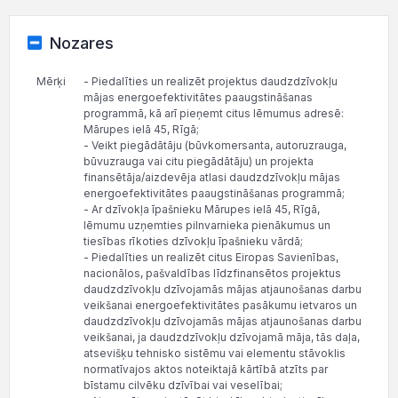
Nozares
Mērķi
- Piedalīties un realizēt projektus daudzdzīvokļu
mājas energoefektivitātes paaugstināšanas
programmā, kā arī pieņemt citus lēmumus adresē:
Mārupes ielā 45, Rīgā;
- Veikt piegādātāju (būvkomersanta, autoruzrauga,
būvuzrauga vai citu piegādātāju) un projekta
finansētāja/aizdevēja atlasi daudzdzīvokļu mājas
energoefektivitātes paaugstināšanas programmā;
- Ar dzīvokļa īpašnieku Mārupes ielā 45, Rīgā,
lēmumu uzņemties pilnvarnieka pienākumus un
tiesības rīkoties dzīvokļu īpašnieku vārdā;
- Piedalīties un realizēt citus Eiropas Savienības,
nacionālos, pašvaldības līdzfinansētos projektus
daudzdzīvokļu dzīvojamās mājas atjaunošanas darbu
veikšanai energoefektivitātes pasākumu ietvaros un
daudzdzīvokļu dzīvojamās mājas atjaunošanas darbu
veikšanai, ja daudzdzīvokļu dzīvojamā māja, tās daļa,
atsevišķu tehnisko sistēmu vai elementu stāvoklis
normatīvajos aktos noteiktajā kārtībā atzīts par
bīstamu cilvēku dzīvībai vai veselībai;