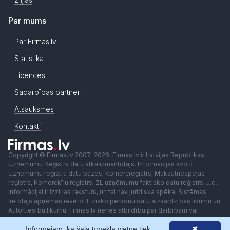
Par mums
Par Firmas.lv
Statistika
Licences
Sadarbības partneri
Atsauksmes
Kontakti
Copyright © Firmas.lv 2007-2026. Firmas.lv ir Latvijas Republikas
Uzņēmumu Reģistra datu atkalizmantotājs. Informācijas avoti:
Uzņēmumu reģistra datu bāzes, Komercreģistrs, Maksātnespējas
reģistrs, Komercķīlu reģistrs, ZL uzņēmumu faktisko datu reģistrs, u.c..
Informācijai ir izziņas raksturs, un tai nav juridiska spēka. Sistēmas
lietotājs apņemas ievērot Fizisko personu datu aizsardzības likumu un
Autortiesību likumu. Firmas.lv nenes atbildību par darbībām vai
lēmumiem, kas balstīti uz saņemto pakalpojumu. Lietotājam aizliegts
Informējam, ka šajā tīmekļa vietnē tiek
✖
izmantot jebkādas automatizētas sistēmas vai iekārtas (robotus)