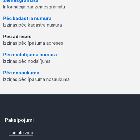
Zemesgrāmata
Informācija par zemesgrāmatu
Pēc kadastra numura
Izziņas pēc kadastra numura
Pēc adreses
Izziņas pēc īpašuma adreses
Pēc nodalījuma numura
Izziņas pēc nodalījuma
Pēc nosaukuma
Izziņas pēc īpašuma nosaukuma
Pakalpojumi
Pamatizziņa