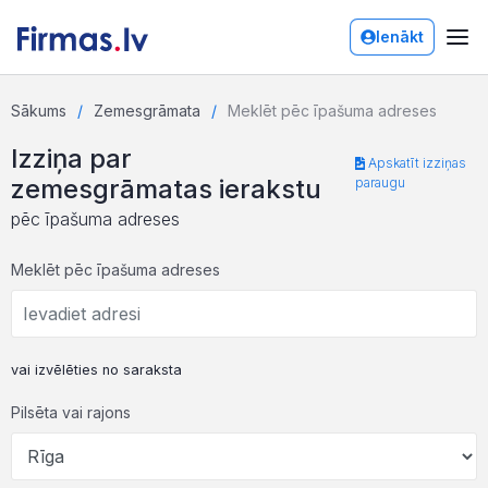
Ienākt
Sākums
Zemesgrāmata
Meklēt pēc īpašuma adreses
Izziņa par
Apskatīt izziņas
zemesgrāmatas ierakstu
paraugu
pēc īpašuma adreses
Meklēt pēc īpašuma adreses
vai izvēlēties no saraksta
Pilsēta vai rajons