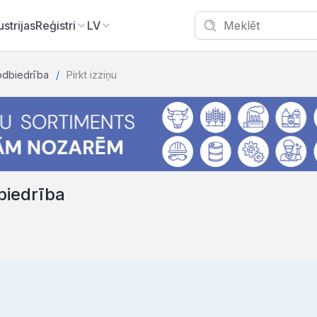
ustrijas
Reģistri
LV
rodbiedrība
Pirkt izziņu
dbiedrība