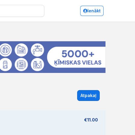
Ienākt
Atpakaļ
€11.00