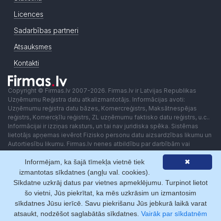
Licences
Sadarbības partneri
Atsauksmes
Kontakti
Copyright © Firmas.lv 2007-2026. Firmas.lv ir Latvijas Republikas
Uzņēmumu Reģistra datu atkalizmantotājs. Informācijas avoti:
Uzņēmumu reģistra datu bāzes, Komercreģistrs, Maksātnespējas
reģistrs, Komercķīlu reģistrs, ZL uzņēmumu faktisko datu reģistrs, u.c..
Informācijai ir izziņas raksturs, un tai nav juridiska spēka. Sistēmas
lietotājs apņemas ievērot Fizisko personu datu aizsardzības likumu un
Autortiesību likumu. Firmas.lv nenes atbildību par darbībām vai
lēmumiem, kas balstīti uz saņemto pakalpojumu. Lietotājam aizliegts
Informējam, ka šajā tīmekļa vietnē tiek
✖
izmantot jebkādas automatizētas sistēmas vai iekārtas (robotus)
piekļuvei sistēmai bez rakstiskas saskaņošanas ar Firmas.lv. Galvenā
izmantotas sīkdatnes (angļu val. cookies).
redaktore: Ingūna Pempere.
Sīkdatne uzkrāj datus par vietnes apmeklējumu. Turpinot lietot
Lietošanas noteikumi
Privātuma politika
Norēķini ar
šo vietni, Jūs piekrītat, ka mēs uzkrāsim un izmantosim
sīkdatnes Jūsu ierīcē. Savu piekrišanu Jūs jebkurā laikā varat
atsaukt, nodzēšot saglabātās sīkdatnes.
Vairāk par sīkdatnēm