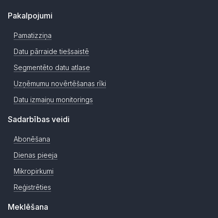
Pakalpojumi
Pamatizziņa
Datu pārraide tiešsaistē
Segmentēto datu atlase
Uzņēmumu novērtēšanas rīki
Datu izmaiņu monitorings
Sadarbības veidi
Abonēšana
Dienas pieeja
Mikropirkumi
Reģistrēties
Meklēšana