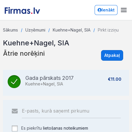
Ienākt
Sākums
Uzņēmumi
Kuehne+Nagel, SIA
Pirkt izziņu
Kuehne+Nagel, SIA
Ātrie norēķini
Atpakaļ
Gada pārskats 2017
€11.00
Kuehne+Nagel, SIA
Es piekrītu
lietošanas noteikumiem