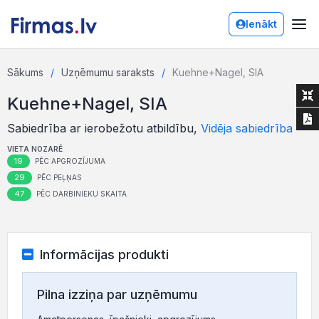
Ienākt
Sākums
Uzņēmumu saraksts
Kuehne+Nagel, SIA
Kuehne+Nagel, SIA
Sabiedrība ar ierobežotu atbildību,
Vidēja sabiedrība
VIETA NOZARĒ
19
PĒC APGROZĪJUMA
29
PĒC PEĻŅAS
47
PĒC DARBINIEKU SKAITA
Informācijas produkti
Pilna izziņa par uzņēmumu