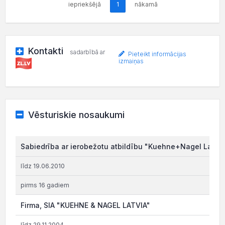
iepriekšējā
1
nākamā
Kontakti
sadarbībā ar
Pieteikt informācijas
izmaiņas
Vēsturiskie nosaukumi
Sabiedrība ar ierobežotu atbildību "Kuehne+Nagel Latvia
līdz 19.06.2010
pirms 16 gadiem
Firma, SIA "KUEHNE & NAGEL LATVIA"
līdz 29.11.2004