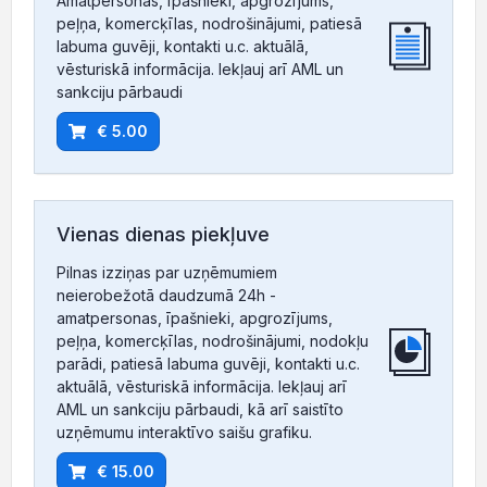
Amatpersonas, īpašnieki, apgrozījums,
peļņa, komercķīlas, nodrošinājumi, patiesā
labuma guvēji, kontakti u.c. aktuālā,
vēsturiskā informācija. Iekļauj arī AML un
sankciju pārbaudi
€ 5.00
Vienas dienas piekļuve
Pilnas izziņas par uzņēmumiem
neierobežotā daudzumā 24h -
amatpersonas, īpašnieki, apgrozījums,
peļņa, komercķīlas, nodrošinājumi, nodokļu
parādi, patiesā labuma guvēji, kontakti u.c.
aktuālā, vēsturiskā informācija. Iekļauj arī
AML un sankciju pārbaudi, kā arī saistīto
uzņēmumu interaktīvo saišu grafiku.
€ 15.00