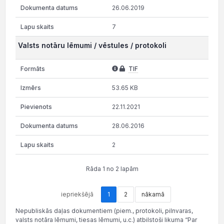
26.06.2019
7
Valsts notāru lēmumi / vēstules / protokoli
TIF
53.65 KB
22.11.2021
28.06.2016
2
Rāda 1 no 2 lapām
iepriekšējā
1
2
nākamā
Nepubliskās daļas dokumentiem (piem., protokoli, pilnvaras,
valsts notāra lēmumi, tiesas lēmumi, u.c.) atbilstoši likuma “Par