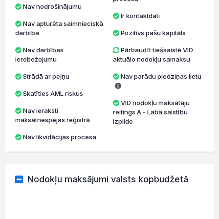
Nav nodrošinājumu
Ir kontaktdati
Nav apturēta saimnieciskā
darbība
Pozitīvs pašu kapitāls
Nav darbības
Pārbaudīt tiešsaistē VID
ierobežojumu
aktuālo nodokļu samaksu
Strādā ar peļņu
Nav parādu piedziņas lietu
Skatīties AML riskus
VID nodokļu maksātāju
Nav ieraksti
reitings A - Laba saistību
maksātnespējas reģistrā
izpilde
Nav likvidācijas procesa
Nodokļu maksājumi valsts kopbudžetā
2