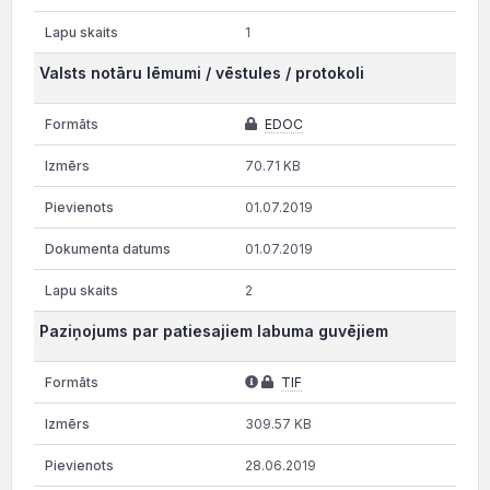
1
Valsts notāru lēmumi / vēstules / protokoli
EDOC
70.71 KB
01.07.2019
01.07.2019
2
Paziņojums par patiesajiem labuma guvējiem
TIF
309.57 KB
28.06.2019