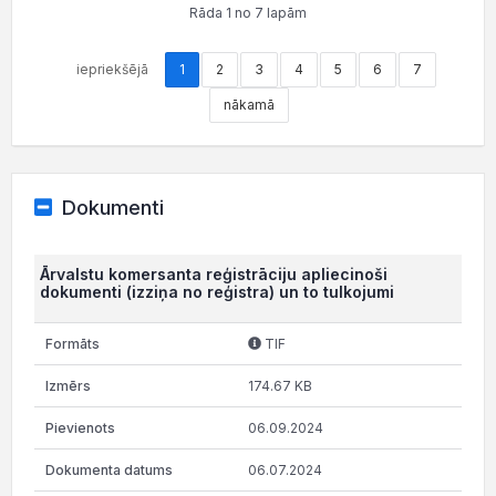
Rāda 1 no 7 lapām
iepriekšējā
1
2
3
4
5
6
7
nākamā
Dokumenti
Ārvalstu komersanta reģistrāciju apliecinoši
dokumenti (izziņa no reģistra) un to tulkojumi
TIF
174.67 KB
06.09.2024
06.07.2024