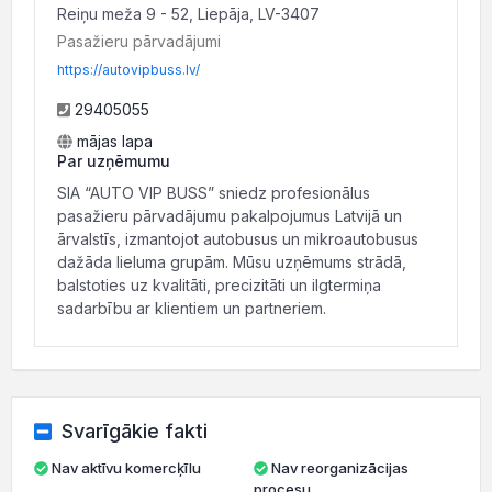
Reiņu meža 9 - 52, Liepāja, LV-3407
Pasažieru pārvadājumi
https://autovipbuss.lv/
29405055
mājas lapa
Par uzņēmumu
SIA “AUTO VIP BUSS” sniedz profesionālus
pasažieru pārvadājumu pakalpojumus Latvijā un
ārvalstīs, izmantojot autobusus un mikroautobusus
dažāda lieluma grupām. Mūsu uzņēmums strādā,
balstoties uz kvalitāti, precizitāti un ilgtermiņa
sadarbību ar klientiem un partneriem.
Svarīgākie fakti
Nav aktīvu komercķīlu
Nav reorganizācijas
procesu