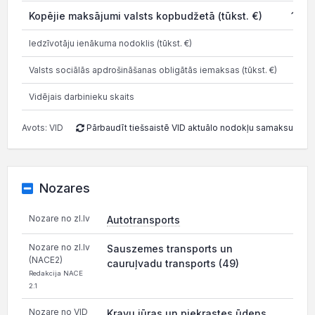
Kopējie maksājumi valsts kopbudžetā (tūkst. €)
1 81
Iedzīvotāju ienākuma nodoklis (tūkst. €)
23
Valsts sociālās apdrošināšanas obligātās iemaksas (tūkst. €)
46
Vidējais darbinieku skaits
Avots: VID
Pārbaudīt tiešsaistē VID aktuālo nodokļu samaksu
Nozares
Nozare no zl.lv
Autotransports
Nozare no zl.lv
Sauszemes transports un
(NACE2)
cauruļvadu transports (49)
Redakcija NACE
2.1
Nozare no VID
Kravu jūras un piekrastes ūdens