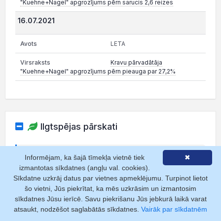
"Kuehne+Nagel" apgrozījums pērn sarucis 2,6 reizes
16.07.2021
LETA
Kravu pārvadātāja
"Kuehne+Nagel" apgrozījums pērn pieauga par 27,2%
Ilgtspējas pārskati
Kas ir ilgtspējas pārskats?
Strukturēts dokuments par
Informējam, ka šajā tīmekļa vietnē tiek
✖
uzņēmuma ietekmi uz vidi, sociālajiem aspektiem un
izmantotas sīkdatnes (angļu val. cookies).
pārvaldību (ESG).
Sīkdatne uzkrāj datus par vietnes apmeklējumu. Turpinot lietot
Lasīt vairāk
šo vietni, Jūs piekrītat, ka mēs uzkrāsim un izmantosim
sīkdatnes Jūsu ierīcē. Savu piekrišanu Jūs jebkurā laikā varat
atsaukt, nodzēšot saglabātās sīkdatnes.
Vairāk par sīkdatnēm
Ilgtspējas pārskati nav pievienoti.
Pievienot