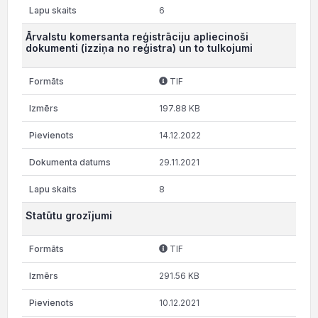
6
Ārvalstu komersanta reģistrāciju apliecinoši
dokumenti (izziņa no reģistra) un to tulkojumi
TIF
197.88 KB
14.12.2022
29.11.2021
8
Statūtu grozījumi
TIF
291.56 KB
10.12.2021