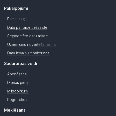
Pakalpojumi
Pamatizziņa
Datu pārraide tiešsaistē
Segmentēto datu atlase
Uzņēmumu novērtēšanas rīki
Datu izmaiņu monitorings
Sadarbības veidi
Abonēšana
Dienas pieeja
Mikropirkumi
Reģistrēties
Meklēšana