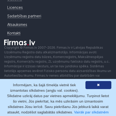
Licences
Sadarbības partneri
Atsauksmes
Kontakti
Copyright © Firmas.lv 2007-2026. Firmas.lv ir Latvijas Republikas
Uzņēmumu Reģistra datu atkalizmantotājs. Informācijas avoti:
Uzņēmumu reģistra datu bāzes, Komercreģistrs, Maksātnespējas
reģistrs, Komercķīlu reģistrs, ZL uzņēmumu faktisko datu reģistrs, u.c..
Informācijai ir izziņas raksturs, un tai nav juridiska spēka. Sistēmas
lietotājs apņemas ievērot Fizisko personu datu aizsardzības likumu un
Autortiesību likumu. Firmas.lv nenes atbildību par darbībām vai
lēmumiem, kas balstīti uz saņemto pakalpojumu. Lietotājam aizliegts
Informējam, ka šajā tīmekļa vietnē tiek
✖
izmantot jebkādas automatizētas sistēmas vai iekārtas (robotus)
piekļuvei sistēmai bez rakstiskas saskaņošanas ar Firmas.lv. Galvenā
izmantotas sīkdatnes (angļu val. cookies).
redaktore: Ingūna Pempere.
Sīkdatne uzkrāj datus par vietnes apmeklējumu. Turpinot lietot
Lietošanas noteikumi
Privātuma politika
Norēķini ar
šo vietni, Jūs piekrītat, ka mēs uzkrāsim un izmantosim
sīkdatnes Jūsu ierīcē. Savu piekrišanu Jūs jebkurā laikā varat
atsaukt, nodzēšot saglabātās sīkdatnes.
Vairāk par sīkdatnēm