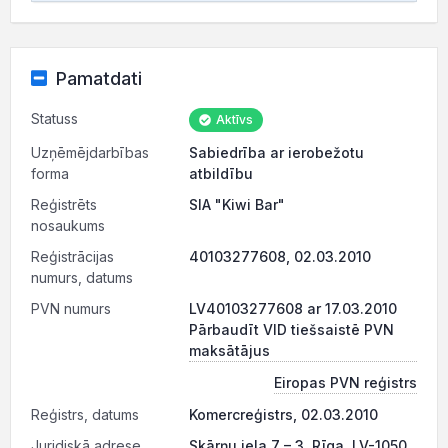
Pamatdati
Statuss
Aktīvs
Uzņēmējdarbības
Sabiedrība ar ierobežotu
forma
atbildību
Reģistrēts
SIA "Kiwi Bar"
nosaukums
Reģistrācijas
40103277608, 02.03.2010
numurs, datums
PVN numurs
LV40103277608 ar 17.03.2010
Pārbaudīt VID tiešsaistē PVN
maksātājus
Eiropas PVN reģistrs
Reģistrs, datums
Komercreģistrs, 02.03.2010
Juridiskā adrese
Skārņu iela 7 – 3, Rīga, LV-1050