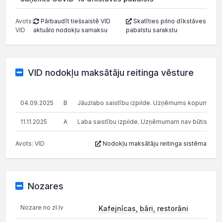
Avots:
Pārbaudīt tiešsaistē VID
Skatīties pilno dīkstāves
VID
aktuālo nodokļu samaksu
pabalstu sarakstu
VID nodokļu maksātāju reitinga vēsture
04.09.2025
B
Jāuzlabo saistību izpilde. Uzņēmums kopumā pilda s
11.11.2025
A
Laba saistību izpilde. Uzņēmumam nav būtisku n
Avots: VID
Nodokļu maksātāju reitinga sistēma
Nozares
Nozare no zl.lv
Kafejnīcas, bāri, restorāni