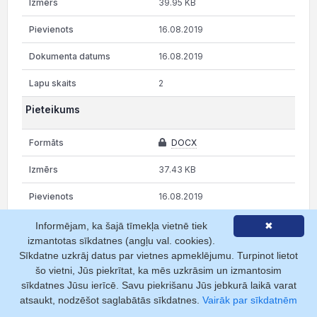
39.95 KB
16.08.2019
16.08.2019
2
Pieteikums
DOCX
37.43 KB
16.08.2019
13.08.2019
Informējam, ka šajā tīmekļa vietnē tiek
✖
izmantotas sīkdatnes (angļu val. cookies).
1
Sīkdatne uzkrāj datus par vietnes apmeklējumu. Turpinot lietot
šo vietni, Jūs piekrītat, ka mēs uzkrāsim un izmantosim
Pieteikums
sīkdatnes Jūsu ierīcē. Savu piekrišanu Jūs jebkurā laikā varat
atsaukt, nodzēšot saglabātās sīkdatnes.
Vairāk par sīkdatnēm
EDOC