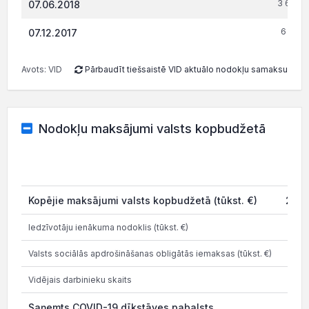
3 696.
07.06.2018
6 197.
07.12.2017
Avots: VID
Pārbaudīt tiešsaistē VID aktuālo nodokļu samaksu
Nodokļu maksājumi valsts kopbudžetā
20
Kopējie maksājumi valsts kopbudžetā (tūkst. €)
208.
Iedzīvotāju ienākuma nodoklis (tūkst. €)
20
Valsts sociālās apdrošināšanas obligātās iemaksas (tūkst. €)
48
Vidējais darbinieku skaits
Saņemts COVID-19 dīkstāves pabalsts
16