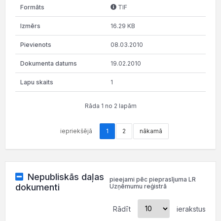
TIF
16.29 KB
08.03.2010
19.02.2010
1
Rāda 1 no 2 lapām
iepriekšējā
1
2
nākamā
Nepubliskās daļas
pieejami pēc pieprasījuma LR
dokumenti
Uzņēmumu reģistrā
Rādīt
ierakstus