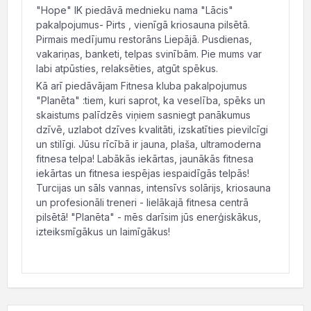
"Hope" IK piedāvā mednieku nama "Lācis"
pakalpojumus- Pirts , vienīgā kriosauna pilsētā.
Pirmais medījumu restorāns Liepājā. Pusdienas,
vakariņas, banketi, telpas svinībām. Pie mums var
labi atpūsties, relaksēties, atgūt spēkus.
Kā arī piedāvājam Fitnesa kluba pakalpojumus
"Planēta" :tiem, kuri saprot, ka veselība, spēks un
skaistums palīdzēs viņiem sasniegt panākumus
dzīvē, uzlabot dzīves kvalitāti, izskatīties pievilcīgi
un stilīgi. Jūsu rīcībā ir jauna, plaša, ultramoderna
fitnesa telpa! Labākās iekārtas, jaunākās fitnesa
iekārtas un fitnesa iespējas iespaidīgās telpās!
Turcijas un sāls vannas, intensīvs solārijs, kriosauna
un profesionāli treneri - lielākajā fitnesa centrā
pilsētā! "Planēta" - mēs darīsim jūs enerģiskākus,
izteiksmīgākus un laimīgākus!