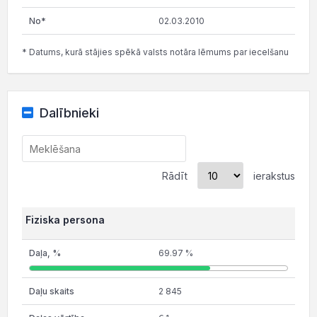
02.03.2010
* Datums, kurā stājies spēkā valsts notāra lēmums par iecelšanu
Dalībnieki
Rādīt
ierakstus
Fiziska persona
69.97 %
2 845