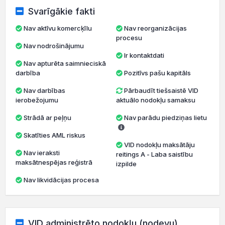
Svarīgākie fakti
Nav aktīvu komercķīlu
Nav reorganizācijas
procesu
Nav nodrošinājumu
Ir kontaktdati
Nav apturēta saimnieciskā
darbība
Pozitīvs pašu kapitāls
Nav darbības
Pārbaudīt tiešsaistē VID
ierobežojumu
aktuālo nodokļu samaksu
Strādā ar peļņu
Nav parādu piedziņas lietu
Skatīties AML riskus
VID nodokļu maksātāju
Nav ieraksti
reitings A - Laba saistību
maksātnespējas reģistrā
izpilde
Nav likvidācijas procesa
VID administrēto nodokļu (nodevu)