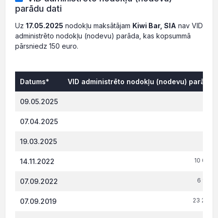
parādu dati
Uz
17.05.2025
nodokļu maksātājam
Kiwi Bar, SIA
nav VID
administrēto nodokļu (nodevu) parāda, kas kopsummā
pārsniedz 150 euro.
Datums*
VID administrēto nodokļu (nodevu) parāds,
0.
09.05.2025
451.
07.04.2025
819.
19.03.2025
10 077.
14.11.2022
6 910.
07.09.2022
23 240.
07.09.2019