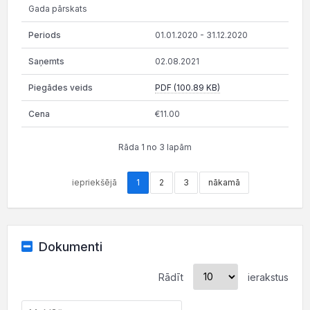
Gada pārskats
01.01.2020 - 31.12.2020
02.08.2021
PDF (100.89 KB)
€11.00
Rāda 1 no 3 lapām
iepriekšējā
1
2
3
nākamā
Dokumenti
Rādīt
ierakstus