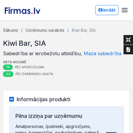
Ienākt
Sākums
Uzņēmumu saraksts
Kiwi Bar, SIA
Kiwi Bar, SIA
Sabiedrība ar ierobežotu atbildību,
Maza sabiedrība
VIETA NOZARĒ
74
PĒC APGROZĪJUMA
34
PĒC DARBINIEKU SKAITA
Informācijas produkti
Pilna izziņa par uzņēmumu
Amatpersonas, īpašnieki, apgrozījums,
peļņa, komercķīlas, nodrošinājumi, patiesā