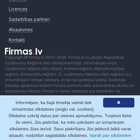
Licences
Sadarbības partneri
Atsauksmes
Kontakti
Copyright © Firmas.lv 2007-2026. Firmas.lv ir Latvijas Republikas
Uzņēmumu Reģistra datu atkalizmantotājs. Informācijas avoti:
Uzņēmumu reģistra datu bāzes, Komercreģistrs, Maksātnespējas
reģistrs, Komercķīlu reģistrs, ZL uzņēmumu faktisko datu reģistrs, u.c..
Informācijai ir izziņas raksturs, un tai nav juridiska spēka. Sistēmas
lietotājs apņemas ievērot Fizisko personu datu aizsardzības likumu un
Autortiesību likumu. Firmas.lv nenes atbildību par darbībām vai
lēmumiem, kas balstīti uz saņemto pakalpojumu. Lietotājam aizliegts
Informējam, ka šajā tīmekļa vietnē tiek
✖
izmantot jebkādas automatizētas sistēmas vai iekārtas (robotus)
piekļuvei sistēmai bez rakstiskas saskaņošanas ar Firmas.lv. Galvenā
izmantotas sīkdatnes (angļu val. cookies).
redaktore: Ingūna Pempere.
Sīkdatne uzkrāj datus par vietnes apmeklējumu. Turpinot lietot
Lietošanas noteikumi
Privātuma politika
Norēķini ar
šo vietni, Jūs piekrītat, ka mēs uzkrāsim un izmantosim
sīkdatnes Jūsu ierīcē. Savu piekrišanu Jūs jebkurā laikā varat
atsaukt, nodzēšot saglabātās sīkdatnes.
Vairāk par sīkdatnēm