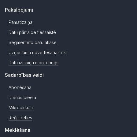
Pakalpojumi
Pamatizziņa
Datu pārraide tiešsaistē
Segmentēto datu atlase
Uzņēmumu novērtēšanas rīki
Datu izmaiņu monitorings
Sadarbības veidi
Abonēšana
Dienas pieeja
Mikropirkumi
Reģistrēties
Meklēšana