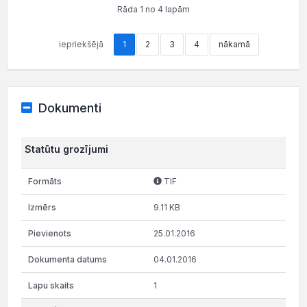
Rāda 1 no 4 lapām
iepriekšējā
1
2
3
4
nākamā
Dokumenti
Statūtu grozījumi
TIF
9.11 KB
25.01.2016
04.01.2016
1