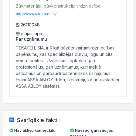
Būvmateriālu, būvkonstrukciju tirdzniecība
https://www.tekateh.lv/
26110048
mājas lapa
Par uzņēmumu
TEKATEH, SIA, ir Rīgā bāzēts vairumtirdzniecības
uzņēmums, kas specializējas durvju, logu un cita
veida furnitūrā. Uzņēmums apkalpo gan
profesionāļus, gan uzņēmumus, kuri meklē
uzticamus un pārbaudītus tehniskos risinājumus.
Esam ASSA ABLOY dīleri, izplatītāji, kā arī uzstādam
ASSA ABLOY sistēmas.
Svarīgākie fakti
Nav aktīvu komercķīlu
Nav reorganizācijas