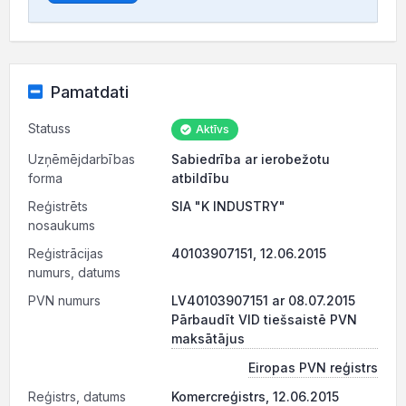
Pamatdati
Statuss
Aktīvs
Uzņēmējdarbības
Sabiedrība ar ierobežotu
forma
atbildību
Reģistrēts
SIA "K INDUSTRY"
nosaukums
Reģistrācijas
40103907151, 12.06.2015
numurs, datums
PVN numurs
LV40103907151 ar 08.07.2015
Pārbaudīt VID tiešsaistē PVN
maksātājus
Eiropas PVN reģistrs
Reģistrs, datums
Komercreģistrs, 12.06.2015