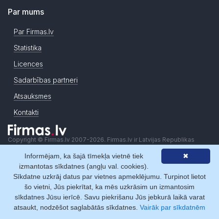
Par mums
Par Firmas.lv
Statistika
Licences
Sadarbības partneri
Atsauksmes
Kontakti
Copyright © Firmas.lv 2007-2026. Firmas.lv ir Latvijas Republikas
Uzņēmumu Reģistra datu atkalizmantotājs. Informācijas avoti:
Informējam, ka šajā tīmekļa vietnē tiek
✖
Uzņēmumu reģistra datu bāzes, Komercreģistrs, Maksātnespējas
izmantotas sīkdatnes (angļu val. cookies).
reģistrs, Komercķīlu reģistrs, ZL uzņēmumu faktisko datu reģistrs, u.c..
Informācijai ir izziņas raksturs, un tai nav juridiska spēka. Sistēmas
Sīkdatne uzkrāj datus par vietnes apmeklējumu. Turpinot lietot
lietotājs apņemas ievērot Fizisko personu datu aizsardzības likumu un
šo vietni, Jūs piekrītat, ka mēs uzkrāsim un izmantosim
Autortiesību likumu. Firmas.lv nenes atbildību par darbībām vai
sīkdatnes Jūsu ierīcē. Savu piekrišanu Jūs jebkurā laikā varat
lēmumiem, kas balstīti uz saņemto pakalpojumu. Lietotājam aizliegts
atsaukt, nodzēšot saglabātās sīkdatnes.
Vairāk par sīkdatnēm
izmantot jebkādas automatizētas sistēmas vai iekārtas (robotus)
piekļuvei sistēmai bez rakstiskas saskaņošanas ar Firmas.lv. Galvenā