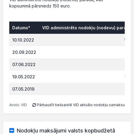
kopsummā pārsniedz 150 euro.
Datums*
VID administrēto nodokļu (nodevu) parāds,
803.
10.10.2022
244.
20.09.2022
961.
07.06.2022
504.
19.05.2022
378.
07.05.2019
Avots: VID
Pārbaudīt tiešsaistē VID aktuālo nodokļu samaksu
Nodokļu maksājumi valsts kopbudžetā