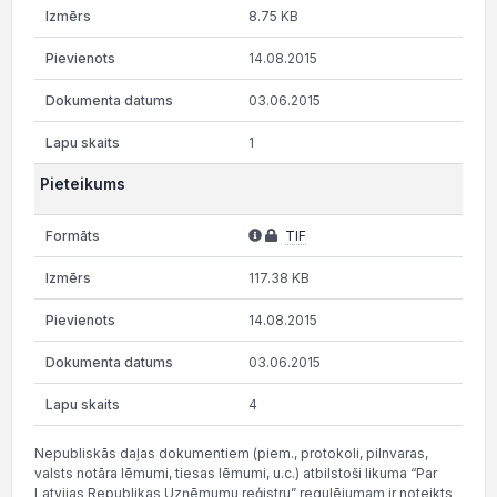
8.75 KB
14.08.2015
03.06.2015
1
Pieteikums
TIF
117.38 KB
14.08.2015
03.06.2015
4
Nepubliskās daļas dokumentiem (piem., protokoli, pilnvaras,
valsts notāra lēmumi, tiesas lēmumi, u.c.) atbilstoši likuma “Par
Latvijas Republikas Uzņēmumu reģistru” regulējumam ir noteikts