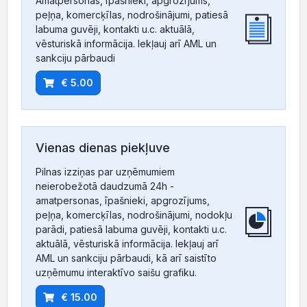
Amatpersonas, īpašnieki, apgrozījums,
peļņa, komercķīlas, nodrošinājumi, patiesā
labuma guvēji, kontakti u.c. aktuālā,
vēsturiskā informācija. Iekļauj arī AML un
sankciju pārbaudi
€ 5.00
Vienas dienas piekļuve
Pilnas izziņas par uzņēmumiem
neierobežotā daudzumā 24h -
amatpersonas, īpašnieki, apgrozījums,
peļņa, komercķīlas, nodrošinājumi, nodokļu
parādi, patiesā labuma guvēji, kontakti u.c.
aktuālā, vēsturiskā informācija. Iekļauj arī
AML un sankciju pārbaudi, kā arī saistīto
uzņēmumu interaktīvo saišu grafiku.
€ 15.00