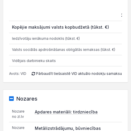
202
Kopējie maksājumi valsts kopbudžetā (tūkst. €)
7.6
Iedzīvotāju ienākuma nodoklis (tūkst. €)
1.8
Valsts sociālās apdrošināšanas obligātās iemaksas (tūkst. €)
2.7
Vidējais darbinieku skaits
Avots: VID
Pārbaudīt tiešsaistē VID aktuālo nodokļu samaksu
Nozares
Nozare
Apdares materiāli: tirdzniecība
no zl.lv
Nozare
Metālizstrādājumu, būvniecības