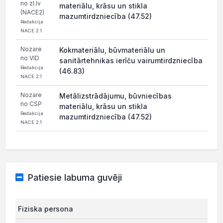
no zl.lv
materiālu, krāsu un stikla
(NACE2)
mazumtirdzniecība (47.52)
Redakcija
NACE 2.1
Nozare
Kokmateriālu, būvmateriālu un
no VID
sanitārtehnikas ierīču vairumtirdzniecība
Redakcija
(46.83)
NACE 2.1
Nozare
Metālizstrādājumu, būvniecības
no CSP
materiālu, krāsu un stikla
Redakcija
mazumtirdzniecība (47.52)
NACE 2.1
Patiesie labuma guvēji
Fiziska persona