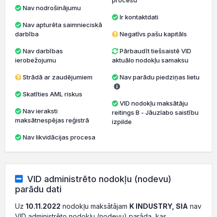
procesu
Nav nodrošinājumu
Ir kontaktdati
Nav apturēta saimnieciskā
darbība
Negatīvs pašu kapitāls
Nav darbības
Pārbaudīt tiešsaistē VID
ierobežojumu
aktuālo nodokļu samaksu
Strādā ar zaudējumiem
Nav parādu piedziņas lietu
Skatīties AML riskus
VID nodokļu maksātāju
Nav ieraksti
reitings B - Jāuzlabo saistību
maksātnespējas reģistrā
izpilde
Nav likvidācijas procesa
VID administrēto nodokļu (nodevu)
parādu dati
Uz
10.11.2022
nodokļu maksātājam
K INDUSTRY, SIA
nav
VID administrēto nodokļu (nodevu) parāda, kas