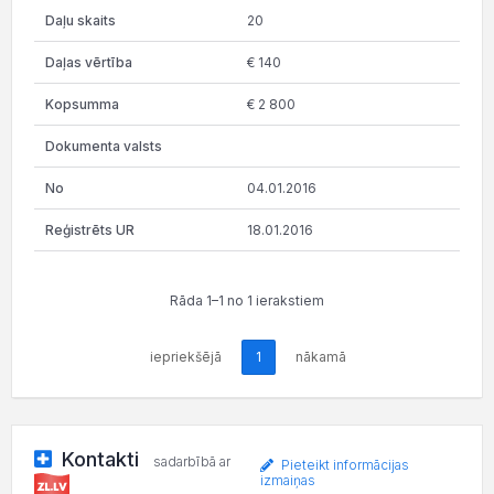
20
€ 140
€ 2 800
04.01.2016
18.01.2016
Rāda 1–1 no 1 ierakstiem
iepriekšējā
1
nākamā
Kontakti
sadarbībā ar
Pieteikt informācijas
izmaiņas