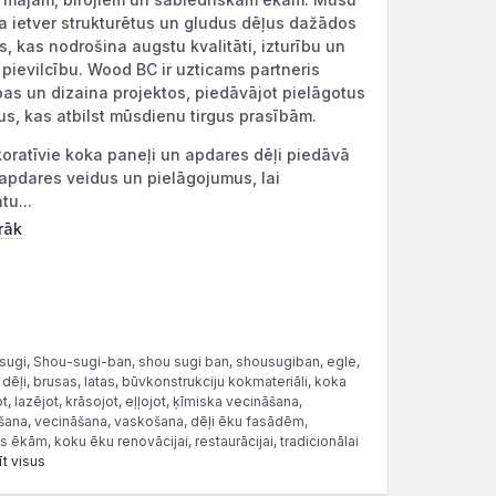
a ietver strukturētus un gludus dēļus dažādos
, kas nodrošina augstu kvalitāti, izturību un
 pievilcību. Wood BC ir uzticams partneris
as un dizaina projektos, piedāvājot pielāgotus
us, kas atbilst mūsdienu tirgus prasībām.
ratīvie koka paneļi un apdares dēļi piedāvā
pdares veidus un pielāgojumus, lai
tu...
rāk
isugi, Shou-sugi-ban, shou sugi ban, shousugiban, egle,
dēļi, brusas, latas, būvkonstrukciju kokmateriāli, koka
lazējot, krāsojot, eļļojot, ķīmiska vecināšana,
šana, vecināšana, vaskošana, dēļi ēku fasādēm,
ēkām, koku ēku renovācijai, restaurācijai, tradicionālai
īt visus