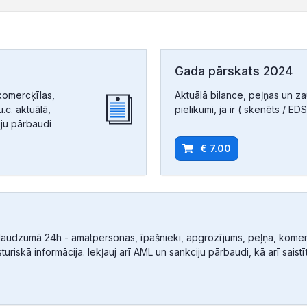
Gada pārskats 2024
komercķīlas,
Aktuālā bilance, peļņas un z
.c. aktuālā,
pielikumi, ja ir ( skenēts / EDS
iju pārbaudi
€ 7.00
audzumā 24h - amatpersonas, īpašnieki, apgrozījums, peļņa, komerc
sturiskā informācija. Iekļauj arī AML un sankciju pārbaudi, kā arī sais