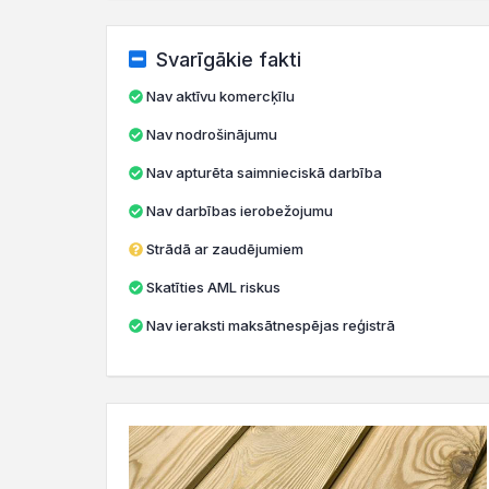
Svarīgākie fakti
Nav aktīvu komercķīlu
Nav nodrošinājumu
Nav apturēta saimnieciskā darbība
Nav darbības ierobežojumu
Strādā ar zaudējumiem
Skatīties AML riskus
Nav ieraksti maksātnespējas reģistrā