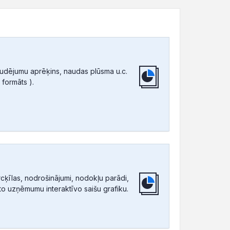
audējumu aprēķins, naudas plūsma u.c.
 formāts ).
ķīlas, nodrošinājumi, nodokļu parādi,
tīto uzņēmumu interaktīvo saišu grafiku.