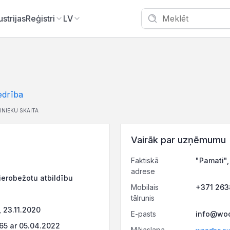
ustrijas
Reģistri
LV
edrība
INIEKU SKAITA
Vairāk par uzņēmumu
Faktiskā
"Pamati",
adrese
ierobežotu atbildību
Mobilais
+371 26
tālrunis
 23.11.2020
E-pasts
info@woo
5 ar 05.04.2022
Mājaslapa