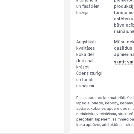
un fasādēm
produkcij
Latvijā
tonējumos
estētisku
būvniecīb
risinājum
Augstākās
Mūsu deko
kvalitātes
dažādus a
koka dēļi:
apmierinā
dedzināti,
skatīt vai
krāsoti,
ūdensizturīgi
un tonēti
risinājumi
Pilnas apdares kokmateriāli, Yak
lapegle, priede, kebony, kebany, 
apdare, koksnes apdare dedzinot, 
mehāniska vecināšana, strukturē
pergolām, lapenēm, saimniecības 
koka apbūvei, arhitektūras...
skat