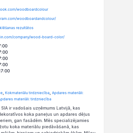
ook.com/woodboardcolour
gram.com/woodboardandcolour/
lēšanas rezultātos
din.com/company/wood-board-color/
7:00
7:00
7:00
7:00
17:00
,
,
de
Kokmateriālu tirdzniecība
Apdares materiāli:
pdares materiāli: tirdzniecība
SIA ir vadošais uzņēmums Latvijā, kas
dekoratīvos koka paneļus un apdares dēļus
jeriem, gan fasādēm. Mēs specializējamies
ažotu koka materiālu piedāvāšanā, kas
i mājām, birojiem un sabiedriskām ēkām. Mūsu