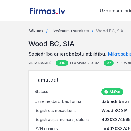
Uzņēmumi
Ind
Sākums
Uzņēmumu saraksts
Wood BC, SIA
Wood BC, SIA
Sabiedrība ar ierobežotu atbildību,
Mikrosabi
345
97
VIETA NOZARĒ
PĒC APGROZĪJUMA
PĒC DARB
Pamatdati
Statuss
Aktīvs
Uzņēmējdarbības forma
Sabiedrība ar 
Reģistrēts nosaukums
Wood BC SIA
Reģistrācijas numurs, datums
40203274665,
PVN numurs
LV4020327466