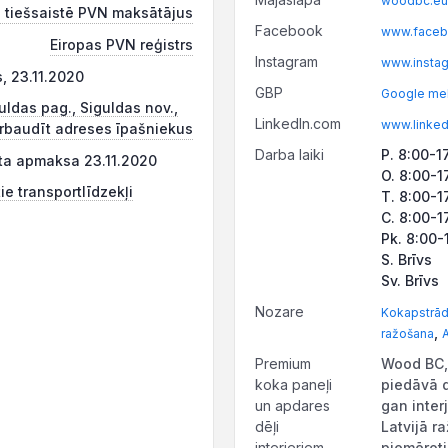
woodbc.eu
 tiešsaistē PVN maksātājus
Facebook
www.faceb
Eiropas PVN reģistrs
Instagram
www.insta
, 23.11.2020
GBP
Google mek
uldas pag., Siguldas nov.,
LinkedIn.com
www.linke
rbaudīt adreses īpašniekus
Darba laiki
P. 8:00-1
ēta apmaksa 23.11.2020
O. 8:00-1
ie transportlīdzekļi
T. 8:00-1
C. 8:00-1
Pk. 8:00-
S. Brīvs
Sv. Brīvs
Nozare
Kokapstrā
,
ražošana
A
Premium
Wood BC, 
koka paneļi
piedāvā 
un apdares
gan inter
dēļi
Latvijā r
interjeriem
piemērot