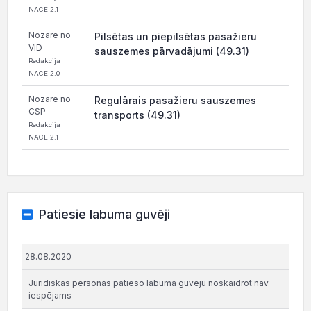
NACE 2.1
Nozare no
Pilsētas un piepilsētas pasažieru
VID
sauszemes pārvadājumi (49.31)
Redakcija
NACE 2.0
Nozare no
Regulārais pasažieru sauszemes
CSP
transports (49.31)
Redakcija
NACE 2.1
Patiesie labuma guvēji
28.08.2020
Juridiskās personas patieso labuma guvēju noskaidrot nav
iespējams