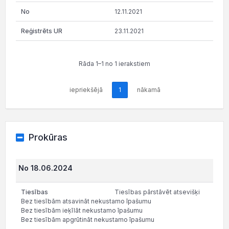
12.11.2021
23.11.2021
Rāda 1–1 no 1 ierakstiem
iepriekšējā
1
nākamā
Prokūras
No 18.06.2024
Tiesības pārstāvēt atsevišķi
Bez tiesībām atsavināt nekustamo īpašumu
Bez tiesībām ieķīlāt nekustamo īpašumu
Bez tiesībām apgrūtināt nekustamo īpašumu