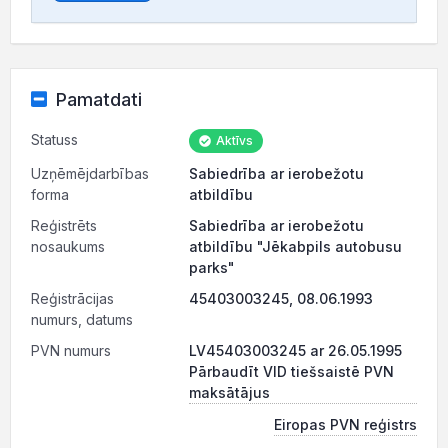
Pamatdati
Statuss
Aktīvs
Uzņēmējdarbības
Sabiedrība ar ierobežotu
forma
atbildību
Reģistrēts
Sabiedrība ar ierobežotu
nosaukums
atbildību "Jēkabpils autobusu
parks"
Reģistrācijas
45403003245, 08.06.1993
numurs, datums
PVN numurs
LV45403003245 ar 26.05.1995
Pārbaudīt VID tiešsaistē PVN
maksātājus
Eiropas PVN reģistrs