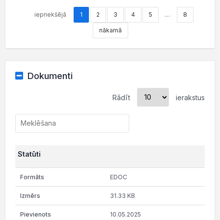
iepriekšējā
1
2
3
4
5
…
8
nākamā
Dokumenti
Rādīt
ierakstus
Statūti
EDOC
31.33 KB
10.05.2025