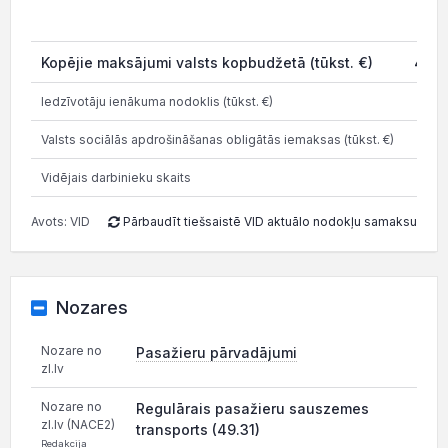
20
Kopējie maksājumi valsts kopbudžetā (tūkst. €)
457.
Iedzīvotāju ienākuma nodoklis (tūkst. €)
116.
Valsts sociālās apdrošināšanas obligātās iemaksas (tūkst. €)
280.
Vidējais darbinieku skaits
Avots: VID
Pārbaudīt tiešsaistē VID aktuālo nodokļu samaksu
Nozares
Nozare no
Pasažieru pārvadājumi
zl.lv
Nozare no
Regulārais pasažieru sauszemes
zl.lv (NACE2)
transports (49.31)
Redakcija