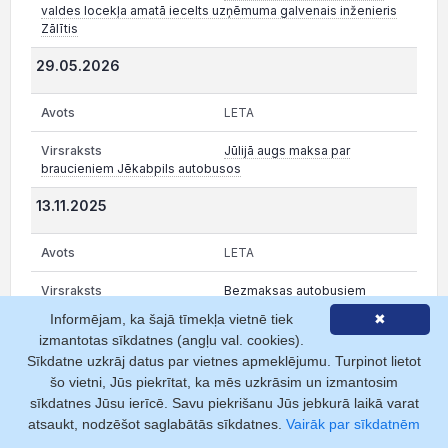
valdes locekļa amatā iecelts uzņēmuma galvenais inženieris
Zālītis
29.05.2026
LETA
Jūlijā augs maksa par
braucieniem Jēkabpils autobusos
13.11.2025
LETA
Bezmaksas autobusiem
Jēkabpilī valsts svētkos novirza 1500 eiro
Informējam, ka šajā tīmekļa vietnē tiek
✖
izmantotas sīkdatnes (angļu val. cookies).
09.10.2023
Sīkdatne uzkrāj datus par vietnes apmeklējumu. Turpinot lietot
šo vietni, Jūs piekrītat, ka mēs uzkrāsim un izmantosim
LETA
sīkdatnes Jūsu ierīcē. Savu piekrišanu Jūs jebkurā laikā varat
atsaukt, nodzēšot saglabātās sīkdatnes.
Vairāk par sīkdatnēm
Jēkabpils autobusu parks