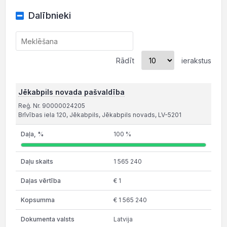
Dalībnieki
Rādīt
ierakstus
Jēkabpils novada pašvaldība
Reģ. Nr. 90000024205
Brīvības iela 120, Jēkabpils, Jēkabpils novads, LV-5201
100 %
1 565 240
€ 1
€ 1 565 240
Latvija