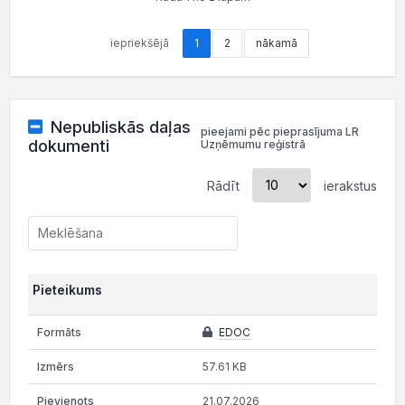
iepriekšējā
1
2
nākamā
Nepubliskās daļas
pieejami pēc pieprasījuma LR
dokumenti
Uzņēmumu reģistrā
Rādīt
ierakstus
Pieteikums
EDOC
57.61 KB
21.07.2026