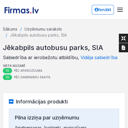
Ienākt
Sākums
Uzņēmumu saraksts
Jēkabpils autobusu parks, SIA
Jēkabpils autobusu parks, SIA
Sabiedrība ar ierobežotu atbildību,
Vidēja sabiedrība
VIETA NOZARĒ
19
PĒC APGROZĪJUMA
19
PĒC DARBINIEKU SKAITA
Informācijas produkti
Pilna izziņa par uzņēmumu
Amatpersonas, īpašnieki, apgrozījums,