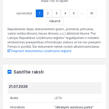
Rāda 1 no 10 lapām
iepriekšējā
1
2
3
4
5
…
10
nākamā
Nepubliskās daļas dokumentiem (piem., protokoli, pilnvaras,
valsts notāra lēmumi, tiesas lēmumi, u.c.) atbilstoši likuma “Par
Latvijas Republikas Uzņēmumu reģistru” regulējumam ir noteikts
ierobežotas pieejamības informācijas statuss un tie nav pieejami
Firmas.lv portālā. Šie dokumenti netiek nodoti atkalizmantošanai.
Pieprasīt dokumentus Uzņēmumu reģistrā
Saistītie raksti
21.07.2026
LETA
"Jēkabpils autobusu parka"