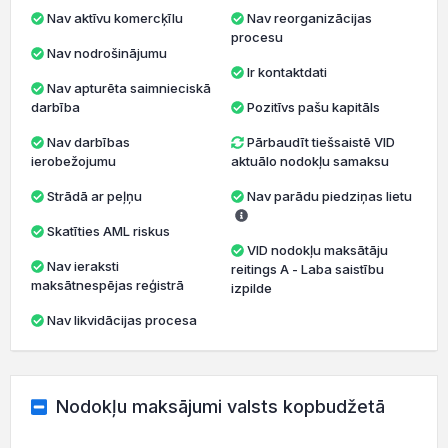
Nav aktīvu komercķīlu
Nav reorganizācijas
procesu
Nav nodrošinājumu
Ir kontaktdati
Nav apturēta saimnieciskā
darbība
Pozitīvs pašu kapitāls
Nav darbības
Pārbaudīt tiešsaistē VID
ierobežojumu
aktuālo nodokļu samaksu
Strādā ar peļņu
Nav parādu piedziņas lietu
Skatīties AML riskus
VID nodokļu maksātāju
Nav ieraksti
reitings A - Laba saistību
maksātnespējas reģistrā
izpilde
Nav likvidācijas procesa
Nodokļu maksājumi valsts kopbudžetā