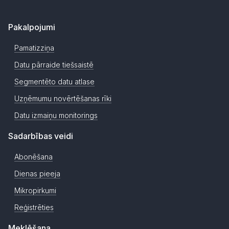
Pakalpojumi
Pamatizziņa
Datu pārraide tiešsaistē
Segmentēto datu atlase
Uzņēmumu novērtēšanas rīki
Datu izmaiņu monitorings
Sadarbības veidi
Abonēšana
Dienas pieeja
Mikropirkumi
Reģistrēties
Meklēšana