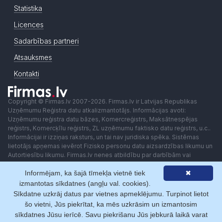
Statistika
Licences
Sadarbības partneri
Atsauksmes
Kontakti
Copyright © Firmas.lv 2007-2026. Firmas.lv ir Latvijas Republikas
Uzņēmumu Reģistra datu atkalizmantotājs. Informācijas avoti:
Uzņēmumu reģistra datu bāzes, Komercreģistrs, Maksātnespējas
reģistrs, Komercķīlu reģistrs, ZL uzņēmumu faktisko datu reģistrs, u.c..
Informācijai ir izziņas raksturs, un tai nav juridiska spēka. Sistēmas
lietotājs apņemas ievērot Fizisko personu datu aizsardzības likumu un
Autortiesību likumu. Firmas.lv nenes atbildību par darbībām vai
lēmumiem, kas balstīti uz saņemto pakalpojumu. Lietotājam aizliegts
Informējam, ka šajā tīmekļa vietnē tiek
✖
izmantot jebkādas automatizētas sistēmas vai iekārtas (robotus)
piekļuvei sistēmai bez rakstiskas saskaņošanas ar Firmas.lv. Galvenā
izmantotas sīkdatnes (angļu val. cookies).
redaktore: Ingūna Pempere.
Sīkdatne uzkrāj datus par vietnes apmeklējumu. Turpinot lietot
Lietošanas noteikumi
Privātuma politika
Norēķini ar
šo vietni, Jūs piekrītat, ka mēs uzkrāsim un izmantosim
sīkdatnes Jūsu ierīcē. Savu piekrišanu Jūs jebkurā laikā varat